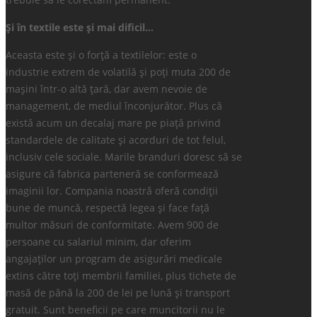
Și în textile este și mai dificil…
Aceasta este și o forță a textilelor: este o
industrie extrem de volatilă și poți muta 200 de
mașini într-o altă țară, dar avem nevoie de
management, de mediul înconjurător. Plus că
există acum un decalaj mare pe piață privind
standardele de calitate și acorduri de tot felul,
inclusiv cele sociale. Marile branduri doresc să se
asigure că fabrica parteneră se conformează
imaginii lor. Compania noastră oferă condiții
bune de muncă, respectă legea și face față
multor măsuri de conformitate. Avem 900 de
persoane cu salariul minim, dar oferim
angajaților un program de asigurări medicale
extins către toți membrii familiei, plus tichete de
masă de până la 200 de lei pe lună și transport
gratuit. Sunt beneficii pe care muncitorii nu le