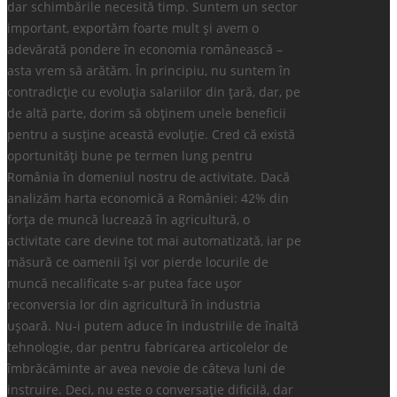
dar schimbările necesită timp. Suntem un sector
important, exportăm foarte mult și avem o
adevărată pondere în economia românească –
asta vrem să arătăm. În principiu, nu suntem în
contradicție cu evoluția salariilor din țară, dar, pe
de altă parte, dorim să obținem unele beneficii
pentru a susține această evoluție. Cred că există
oportunități bune pe termen lung pentru
România în domeniul nostru de activitate. Dacă
analizăm harta economică a României: 42% din
forța de muncă lucrează în agricultură, o
activitate care devine tot mai automatizată, iar pe
măsură ce oamenii își vor pierde locurile de
muncă necalificate s-ar putea face ușor
reconversia lor din agricultură în industria
ușoară. Nu-i putem aduce în industriile de înaltă
tehnologie, dar pentru fabricarea articolelor de
îmbrăcăminte ar avea nevoie de câteva luni de
instruire. Deci, nu este o conversație dificilă, dar