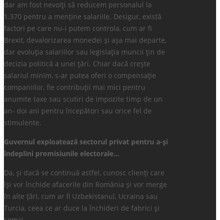
dar am fost nevoiți să reducem personalul la
1.370 pentru a menține salariile. Desigur, există
factori pe care nu-i putem controla, cum ar fi
Brexit, devalorizarea monedei și așa mai departe,
dar evoluția salariilor sau legislația muncii țin de
decizia politică a unei țări. Chiar dacă crește
salariul minim, s-ar putea oferi o compensație
companiilor, fie contribuții mai mici pentru
anumite taxe sau scutiri de impozite timp de un
an- doi ani pentru începători sau orice fel de
stimulente.
Guvernul exploatează sectorul privat pentru a-și
îndeplini promisiunile electorale…
Da, și dacă se continuă astfel, cunosc clienți care
își vor închide afacerile din România și vor merge
în alte țări, cum ar fi Uzbekistanul, Ucraina sau
Turcia, ceea ce ar duce la închideri de fabrici și
șomaj.