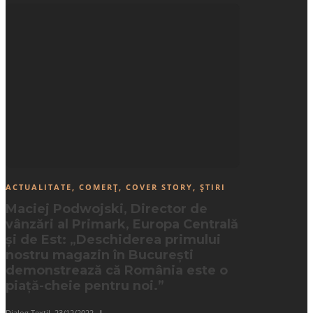
ACTUALITATE
,
COMERȚ
,
COVER STORY
,
ȘTIRI
Maciej Podwojski, Director de
vânzări al Primark, Europa Centrală
și de Est: „Deschiderea primului
nostru magazin în București
demonstrează că România este o
piață-cheie pentru noi.”
Dialog Textil
,
23/12/2022