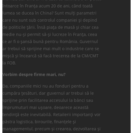
întoarce în Franța acum 20 de ani, când toată
lumea se ducea în China? Sunt mulți parametri
care nu sunt sub controlul companiei și depind
de politicile țării. Însă piața de masă și chiar cea
medie nu-și permit să-și lucreze în Franța, ceea
ce ar fi o șansă bună pentru România. Guvernul
ar trebui să sprijine mai mult o industrie care se
mișcă și încearcă să facă trecerea de la CM/CMT
la FOB.
Vorbim despre firme mari, nu?
Da, companiile mici nu au fonduri pentru a
cumpăra țesături, dar guvernul ar trebui să le
sprijine prin facilitarea accesului la bănci sau
împrumuturi mai ușoare, deoarece această
tendință este inevitabilă. Retailerii importanți vor
păstra logistica, birourile, finanțele și
managementul, precum și crearea, dezvoltarea și