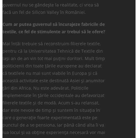
guvernul nu se gândește la realitate, ci vrea să
facă un fel de Silicon Valley în României.
Cum ar putea guvernul să încurajeze fabricile de
textile, ce fel de stimulente ar trebui să le ofere?
Mai întâi trebuie să reconstruim filierele textile,
pentru că la Universitatea Tehnică de Textile din
Iași an de an vin tot mai puțini doritori. Mult timp
politicienii din toate țările europene au declarat
că textilele nu mai sunt viabile în Europa și că
această activitate este destinată Asiei și anumitor
țări din Africa. Nu este adevărat. Politicile
implementate în țările occidentale au defavorizat
filierele textile și de modă. Acum s-au relansat,
dar este nevoie de timp și suntem în situația în
care o generație foarte experimentată este pe
punctul de a se pensiona, iar până când alta îi va
lua locul și va obține experiența necesară vor mai