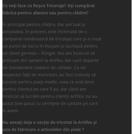
Ce veți face cu Roșca Tricotaje? Ați cumpărat
fabrica pentru afacere sau pentru clădire?
În principal pentru clădire, dar am luat și
activitatea. În prezent, este închiriată de o
companie românească de tricotaje care și-a creat
un punct de lucru în Focșani și lucrează pentru
un client german – Klingel. Noi am încercat să
preluam din oameni la Artifex, dar sunt departe
de standardele noastre de calitate. Cu tot
respectul față de muncitori, au fost instruiți să
lucreze pentru piața medie, ceea ce este bine
pentru clientul pe care îl au, dar când am
încercat să lucrăm pentru clienții Artifex, nu au
putut ține pasul cu cerințele de calitate pe care
le avem.
Nu aveați deja o secție de tricotat la Artifex și
una de fabricare a articolelor din piele ?