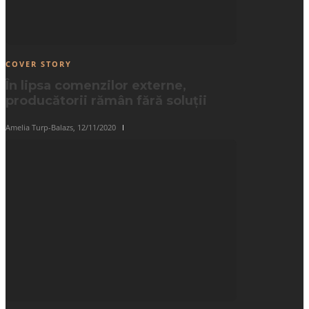
COVER STORY
În lipsa comenzilor externe,
producătorii rămân fără soluții
Amelia Turp-Balazs
,
12/11/2020