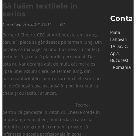
Să luăm textilele în
serios
Conta
Amelia Turp-Balazs
,
24/10/2017
207
Piata
Bernard Cheere, CEO al Artifex, este un strateg
Lahovari
căruia îi place să gândească pe termen lung. Din
1A, Sc. C,
păcate, ca manager al unui business cu confecții,
Ap.1,
trebuie să-și refacă planurile permanent. Dar
Bucuresti
asta nu l-ar deranja atât de mult, cât mai ales
- Romania
lipsa unei viziuni clare, pe termen lung, din
partea autorităților pentru care textilele sunt un
fel de Cenușăreasa ascunsă în pod, încuiată cu
cheia și cu lacătul aruncat.
Tocmai
pentru că gândește în viitor, dl. Cheere crede în
importanța educației și îmi declară că există
intenții ca un grup de companii private să
înființeze o școală profesională în zona