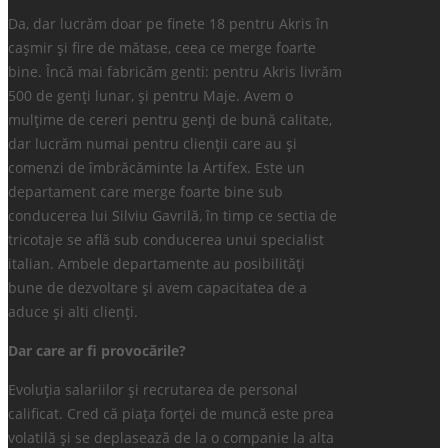
Da, dar lucrăm doar pe finete 18 pentru Akris în
cașmir și fire de mătase, ceea ce merge foarte
bine. Încă mai fabricăm genti: pentru Akris livrăm
500 de genți lunar, și pentru Maje. Avem o
mulțime de cereri pentru genți de bună calitate,
dar lucrăm numai pentru clienții care au și
comenzi de îmbrăcăminte la Artifex. Este un
departament care merge foarte bine sub
conducerea lui Silviu Gavrilă, în timp ce sectia de
tricotaje se află sub conducerea unui specialist
italian. Ambele departamente au posibilități
bune de dezvoltare și avem capacitatea de a
aduce și alti clienți.
Dar care ar fi provocările?
Evoluția salariilor și recrutarea de personal
calificat. Cred că piața forței de muncă este prea
volatilă și se deplasează de la o companie la alta