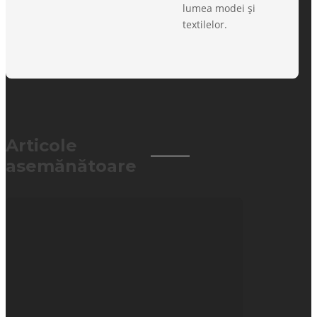
lumea modei și
textilelor.
Articole
asemănătoare