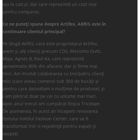
iau în calcul, dar care reprezintă un cost real
pentru companie.
Ce ne puteți spune despre Artifex, AKRIS este în
continuare clientul principal?
Pe lângă AKRIS, care este proprietarul Artifex,
avem și alți clienți precum COS, Massimo Dutti,
Maje, Agnes B, Paul Ka, care reprezintă
aproximativ 80% din afacere, dar și firme mai
mici. Am încetat colaborarea cu trei/patru clienți
mici (care aveau comenzi sub 300 de bucăți și
pentru care dezvoltam o mulțime de produse), și
i-am păstrat doar pe cei cu volume mai mari.
Apoi, anul trecut am cumpărat Roșca Tricotaje.
De asemenea, în acest an începem renovarea
fostului hotelul Fashion Center, care va fi
transformat într-o reședință pentru expați și
oaspeți.