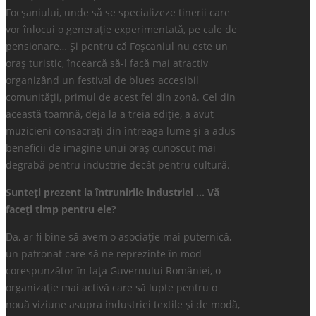
Focșaniului, unde să se specializeze tinerii care
vor înlocui o generație experimentată, pe cale de
pensionare… Și pentru că Foșcaniul nu este un
oraș turistic, încearcă să-l facă mai atractiv
organizând un festival de blues accesibil
comunității, primul de acest fel din zonă. Cel din
această toamnă, deja la a treia ediție, a avut
muzicieni consacrați din întreaga lume și a adus
beneficii de imagine unui oraș cunoscut mai
degrabă pentru industrie decât pentru cultură.
Sunteți prezent la întrunirile industriei … Vă
faceți timp pentru ele?
Da, ar fi bine să avem o asociație mai puternică,
un patronat care să ne reprezinte în mod
corespunzător în fața Guvernului României, o
organizație mai activă care să lupte pentru o
nouă viziune asupra industriei textile și de modă,