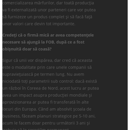
comercializarea mărfurilor, dar toată producția
va fi externalizată unor parteneri care vor putea
să furnizeze un produs complet și să facă față
unor valori care devin tot importante.
Credeți că o firmă mică ar avea competențele
necesare să ajungă la FOB, după ce a fost
obișnuită doar să coasă?
Sigur că unii vor dispărea, dar cred că aceasta
este o modalitate prin care unele companii să
supraviețuiască pe termen lung. Nu avem
niciodată toți parametrii sub control: dacă există
un război în Coreea de Nord, acest lucru ar putea
avea un impact asupra producției mondiale și
aprovizionarea ar putea fi transferată în alte
locuri din Europa. Când am absolvit școala de
business, făceam planuri strategice pe 5-10 ani,
acum le facem doar pentru următorii 3 ani și
trebuie să le corectăm permanent.