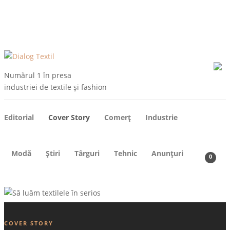
ARHIVE
DESPRE NOI
CONTACT
ABONEAZA-TE
Numărul 1 în presa
industriei de textile și fashion
Editorial
Cover Story
Comerț
Industrie
Modă
Știri
Târguri
Tehnic
Anunțuri
0
COVER STORY