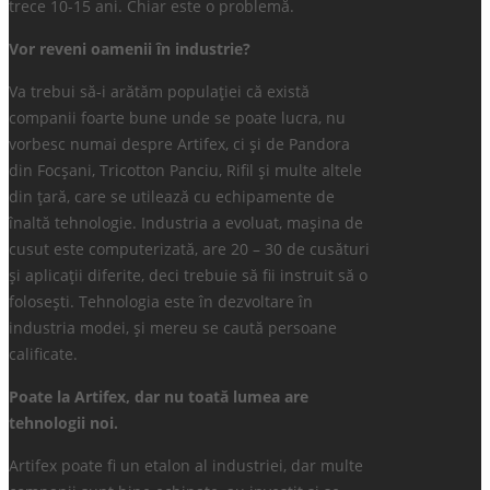
trece 10-15 ani. Chiar este o problemă.
Vor reveni oamenii în industrie?
Va trebui să-i arătăm populației că există
companii foarte bune unde se poate lucra, nu
vorbesc numai despre Artifex, ci și de Pandora
din Focșani, Tricotton Panciu, Rifil și multe altele
din țară, care se utilează cu echipamente de
înaltă tehnologie. Industria a evoluat, mașina de
cusut este computerizată, are 20 – 30 de cusături
și aplicații diferite, deci trebuie să fii instruit să o
folosești. Tehnologia este în dezvoltare în
industria modei, și mereu se caută persoane
calificate.
Poate la Artifex, dar nu toată lumea are
tehnologii noi.
Artifex poate fi un etalon al industriei, dar multe