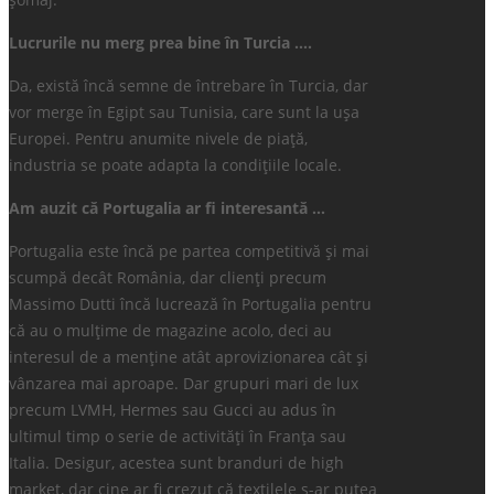
Lucrurile nu merg prea bine în Turcia ….
Da, există încă semne de întrebare în Turcia, dar
vor merge în Egipt sau Tunisia, care sunt la ușa
Europei. Pentru anumite nivele de piață,
industria se poate adapta la condițiile locale.
Am auzit că Portugalia ar fi interesantă …
Portugalia este încă pe partea competitivă și mai
scumpă decât România, dar clienți precum
Massimo Dutti încă lucrează în Portugalia pentru
că au o mulțime de magazine acolo, deci au
interesul de a menține atât aprovizionarea cât și
vânzarea mai aproape. Dar grupuri mari de lux
precum LVMH, Hermes sau Gucci au adus în
ultimul timp o serie de activități în Franța sau
Italia. Desigur, acestea sunt branduri de high
market, dar cine ar fi crezut că textilele s-ar putea