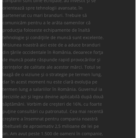
companii sunt bine echipate, au investit și se
orientează spre tehnologii avansate, în
parteneriat cu mari branduri. Trebuie să
comunicăm pentru a le arăta oamenilor că
producția foloseste echipamente de înaltă
tehnologie și condițiile de muncă sunt excelente.
Misiunea noastră aici este de a aduce branduri
din țările occidentale în România, deoarece forța
de muncă poate răspunde rapid provocărilor și
cerințelor de calitate ale acestor mărci. Totul se
leagă de o viziune și o strategie pe termen lung,
dar în acest moment nu este clară evoluția pe
termen lung a salariilor în România. Guvernul ia
deciziile azi și legea devine aplicabilă după două
săptămâni. Vorbim de creșteri de 16%, cu foarte
puține consultări cu patronatul. Cea mai recentă
creștere a însemnat pentru compania noastră
cheltuieli de aproximativ 2,5 milioane de lei pe
an. Am avut peste 1.500 de oameni în companie,