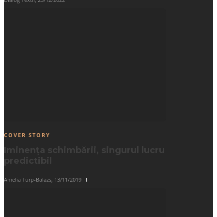
COVER STORY
Iminența schimbării, singurul lucru
predictibil
Amelia Turp-Balazs
,
13/11/2019