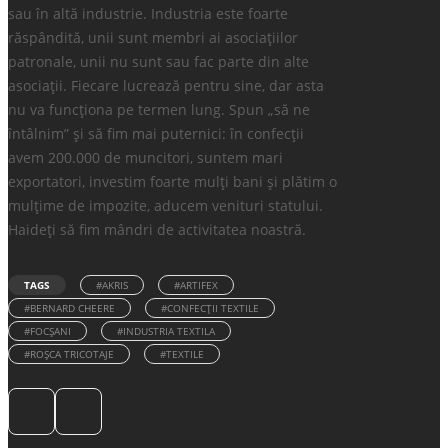
sau în altă industrie. Industria este foarte
răspândită, unii sunt membri ai asociațiilor
patronale, unii nu sunt sau fac parte din alte
asociații. Fiecare lucrează pentru sine, dar asta
nu va funcționa pe termen lung. Spun „să ne
întâlnim” și să fim mai puternici: în confecții
avem 200.000 de muncitori, suntem mari
exportatori, investim foarte mulți bani și plătim o
mulțime de impozite, aducem venituri statului.
Haideți să fim mândri de activitatea noastră.
TAGS
#AKRIS
#ARTIFEX
#BERNARD CHEERE
#CONFECŢII TEXTILE
#FOCŞANI
#INDUSTRIA TEXTILA
#ROȘCA TRICOTAJE
#TEXTILE