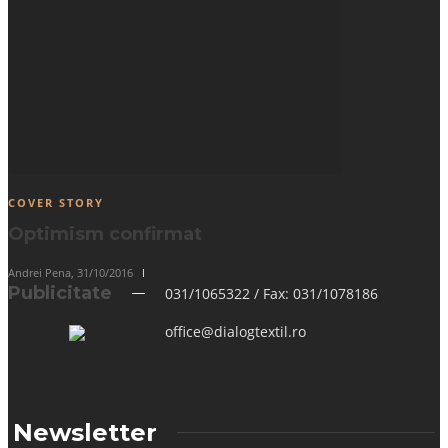
COVER STORY
Optimism confirmat
Andrei Pena
,
31/10/2016
Publicitate
031/1065322 / Fax: 031/1078186
office@dialogtextil.ro
Newsletter