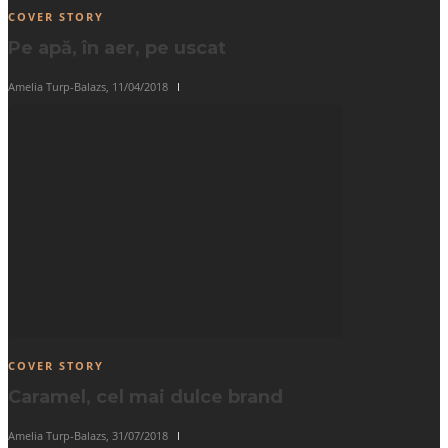
COVER STORY
Pe apă, în aer, pe uscat
Amelia Turp-Balazs
,
11/04/2018
COVER STORY
Caramel, cel mai dulce brand
Amelia Turp-Balazs
,
31/07/2018