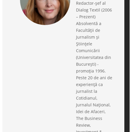
Redactor-șef al
Dialog Textil (2006
– Prezent)
Absolventă a
Facultății de
Jurnalism și
Științele
Comunicării
(Universitatea din
București) -
promoția 1996.
Peste 20 de ani de
experiență ca
jurnalist la
Cotidianul,
Jurnalul Național,
Idei de Afaceri,
The Business
Review,
Investment &