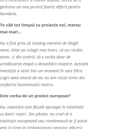
ca o încununare a muncii depuse,
aceea de a
gestiona un nou proiect foarte diferit pentru
România.
Te văd tot timpul cu proiecte noi, mereu
mai mari…
Nu a fost greu să conving oamenii de lângă
mine, chiar pe colegii mai tineri, că nu riscăm
nimic, ci din contră, că e vorba doar de
următoarea etapă a dezvoltării noastre. Această
investiție a venit într-un moment în care Eltra
Logis avea nevoie de ea, nu am riscat nimic din
confortul businessului nostru.
Este vorba de un proiect european?
Nu, investiția este făcută aproape în totalitate
cu banii noștri. Din p
ăcate,
nu cred că o
instituție europeană sau românească ar fi putut
veni la timp în întâmpinarea nevoilor afacerii