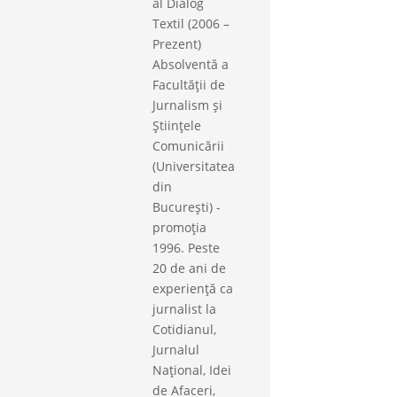
al Dialog
Textil (2006 –
Prezent)
Absolventă a
Facultății de
Jurnalism și
Științele
Comunicării
(Universitatea
din
București) -
promoția
1996. Peste
20 de ani de
experiență ca
jurnalist la
Cotidianul,
Jurnalul
Național, Idei
de Afaceri,