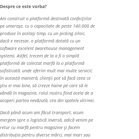
Despre ce este vorba?
Am construit o platformă destinată confecțiilor
pe umerașe, cu o capacitate de peste 140.000 de
produse în același timp, cu un picking zilnic,
dacă e necesar, o platform
ă
dotată cu un
software excelent (warehouse management
system). Astfel, trecem de la a fi o simplă
platformă de colectat marfă la o platformă
sofisticată, unde oferim mult mai multe servicii;
î
n aceast
ă
manier
ă
, clienții pot să facă ceea ce
știu ei mai bine, să creeze haine pe care să le
vândă în magazine, rolul nostru fiind acela de a
acoperi partea nevăzută, cea din spatele vitrinei.
Dacă până acum am făcut transport, acum
mergem spre o logistică inversă, adică venim pe
retur cu marfă pentru magazine și facem
distribuția pentru diverse mărci, mai mari sau