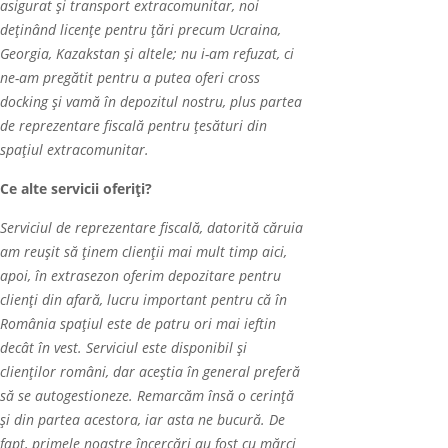
asigurat și transport extracomunitar, noi
de
ţ
in
â
nd licențe pentru țări precum Ucraina,
Georgia, Kazakstan și altele; nu i-am refuzat, ci
ne-am pregătit pentru a putea oferi cross
docking și vamă în depozitul nostru, plus partea
de reprezentare fiscală pentru țesături din
spațiul extracomunitar.
Ce alte servicii oferiți?
Serviciul de reprezentare fiscală, datorită căruia
am reușit să ținem clienții mai mult timp aici,
apoi, în extrasezon oferim depozitare pentru
clienți din afară, lucru important pentru că în
România spațiul este de patru ori mai ieftin
decât în vest. Serviciul este disponibil și
clienților români, dar aceștia în general preferă
să se autogestioneze. Remarcăm însă o cerință
și din partea acestora, iar asta ne bucură. De
fapt, primele noastre încercări au fost cu mărci