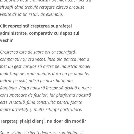
platformă de
ţ
inem inclusiv un mic atelier pentru
situații când trebuie retușate câteva produse
venite de la un retur, de exemplu.
Cât reprezintă creșterea suprafeței
administrate, comparativ cu depozitul
vechi?
Creșterea este de șapte ori ca suprafață,
comparativ cu cea veche, însă din partea mea a
fost un gest curajos să mizez pe industria modei
mult timp de acum înainte, dacă nu pe amonte,
măcar pe aval, adică pe distribuția din
România. Piața noastră începe să devină o mare
consumatoare de fashion, iar platforma noastră
este versatilă, fiind construită pentru foarte
multe activități şi multe situații particulare.
Targetați și alți clienți, nu doar din modă?
Sigur, vizăm și clienți deoarece combinăm și