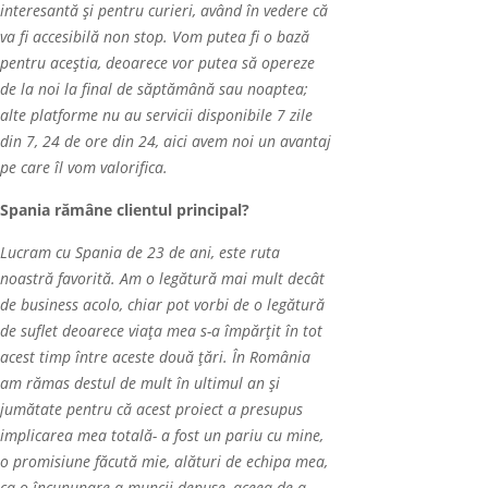
interesantă și pentru curieri, având în vedere că
va fi accesibil
ă
non stop. Vom putea fi o bază
pentru aceștia, deoarece vor putea să opereze
de la noi la final de săptămână sau noaptea;
alte platforme nu au servicii disponibile 7 zile
din 7, 24 de ore din 24, aici avem noi un avantaj
pe care îl vom valorifica.
Spania rămâne clientul principal?
Lucram cu Spania de 23 de ani, este ruta
noastră favorită. Am o legătură mai mult decât
de business acolo, chiar pot vorbi de o leg
ă
tur
ă
de suflet deoarece viața mea s-a împărțit
î
n tot
acest timp între aceste două țări. În România
am rămas destul de mult în ultimul an și
jumătate pentru că acest proiect a presupus
implicarea mea totală- a fost un pariu cu mine,
o promisiune făcut
ă
mie, al
ă
turi de echipa mea,