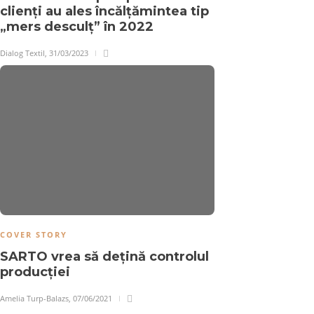
clienți au ales încălțămintea tip
„mers desculț” în 2022
Dialog Textil
,
31/03/2023
COVER STORY
SARTO vrea să dețină controlul
producției
Amelia Turp-Balazs
,
07/06/2021