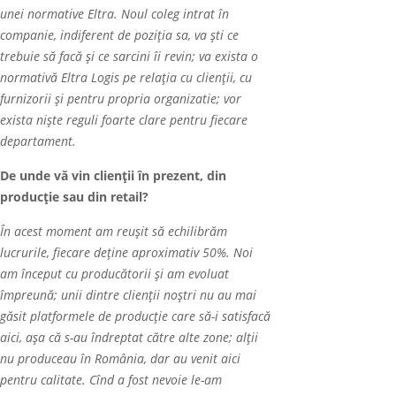
unei normative Eltra. Noul coleg intrat în
companie, indiferent de poziția sa, va ști ce
trebuie să facă și ce sarcini îi revin; va exista o
normativă Eltra Logis pe relația cu clienții, cu
furnizorii și pentru propria organizatie; vor
exista niște reguli foarte clare pentru fiecare
departament.
De unde vă vin clienții în prezent, din
producție sau din retail?
În acest moment am reușit să echilibrăm
lucrurile, fiecare de
ţ
ine aproximativ 50%. Noi
am început cu producătorii și am evoluat
împreună; unii dintre clienții noștri nu au mai
găsit platformele de producție care să-i satisfacă
aici, așa că s-au îndreptat către alte zone; alții
nu produceau în România, dar au venit aici
pentru calitate. Cînd a fost nevoie le-am