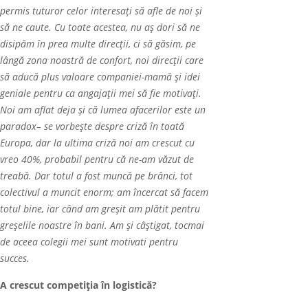
permis tuturor celor interesa
ţ
i s
ă
afle de noi și
s
ă
ne caute. Cu toate acestea, nu aș dori să ne
disipăm în prea multe direcții, ci să găsim, pe
lângă zona noastră de confort, noi direcții care
să aducă plus valoare companiei-mamă și idei
geniale pentru ca angajații mei să fie motivați.
Noi am aflat deja şi c
ă
lumea afacerilor este
un
paradox
– se vorbește despre criză în toată
Europa, dar la ultima criză noi am crescut cu
vreo 40%, probabil pentru că ne-am văzut de
treabă. Dar totul a fost muncă pe brânci, tot
colectivul a muncit enorm; am încercat să facem
totul bine, iar când am greșit am plătit pentru
greșelile noastre în bani. Am și câștigat, tocmai
de aceea colegii mei sunt motivati pentru
succes.
A crescut competiția în logistică?