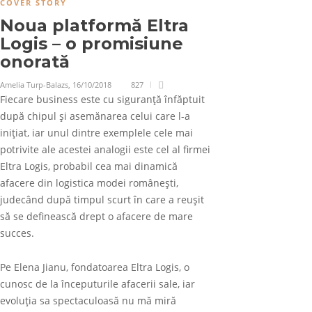
COVER STORY
Noua platformă Eltra
Logis – o promisiune
onorată
Amelia Turp-Balazs
,
16/10/2018
827
Fiecare business este cu siguranţă înfăptuit
după chipul și asemănarea celui care l-a
iniţiat, iar unul dintre exemplele cele mai
potrivite ale acestei analogii este cel al firmei
Eltra Logis, probabil cea mai dinamică
afacere din logistica modei românești,
judecând după timpul scurt în care a reuşit
să se definească drept o afacere de mare
succes.
Pe Elena Jianu, fondatoarea Eltra Logis, o
cunosc de la începuturile afacerii sale, iar
evoluția sa spectaculoasă nu mă miră