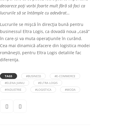
deoarece poți vorbi foarte mult fără să faci ca
lucrurile s
ă
se
î
nt
â
mple cu adev
ă
rat…
Lucrurile se mișcă în direcția bună pentru
businessul Eltra Logis, ca dovadă noua „casă”
în care-și va muta operațiunile în curând.
Cea mai dinamică afacere din logistica modei
românești, pentru Eltra Logis detaliile fac
diferența.
TAGS
#BUSINESS
#E-COMMERCE
#ELENA JIANU
#ELTRA LOGIS
#INDUSTRIE
#LOGISTICA
#MODA