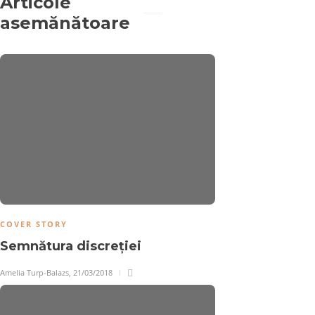
Articole
asemănătoare
COVER STORY
Semnătura discreției
Amelia Turp-Balazs
,
21/03/2018