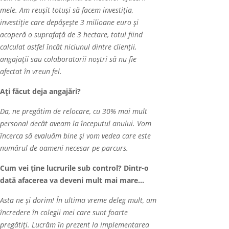
mele. Am reușit totuşi să facem investiția,
investiție care depășește 3 milioane euro și
acoperă o suprafață de 3 hectare, totul fiind
calculat astfel încât niciunul dintre clienții,
angajații sau colaboratorii noștri să nu fie
afectat
î
n vreun fel.
Ați făcut deja angajări?
Da, ne pregătim de relocare, cu 30% mai mult
personal decât aveam la începutul anului. Vom
încerca să evalu
ă
m bine și vom vedea care este
numărul de oameni necesar pe parcurs.
Cum vei ține lucrurile sub control? Dintr-o
dată afacerea va deveni mult mai mare…
Asta ne şi dorim! În ultima vreme deleg mult, am
încredere în colegii mei care sunt foarte
pregătiți. Lucrăm în prezent la implementarea