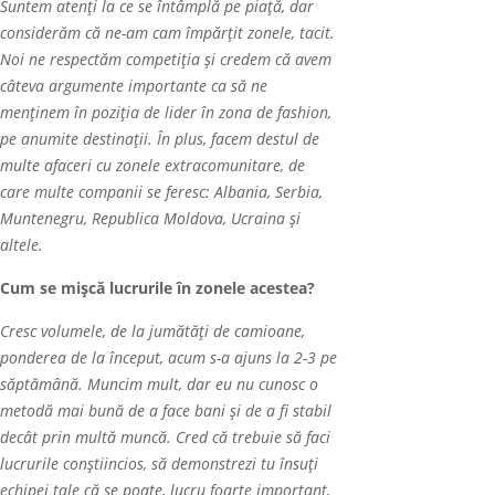
Suntem atenți la ce se întâmplă pe piață, dar
considerăm că ne-am cam împărțit zonele, tacit.
Noi ne respectăm competiția și credem că avem
câteva argumente importante ca să ne
menținem în poziția de lider în zona de fashion,
pe anumite destinații.
Î
n plus, facem destul de
multe afaceri cu zonele extracomunitare, de
care multe companii se feresc: Albania, Serbia,
Muntenegru, Republica Moldova, Ucraina și
altele.
Cum se mișcă lucrurile în zonele acestea?
Cresc volumele, de la jumătăți de camioane,
ponderea de la început, acum s-a ajuns la 2-3 pe
săptămână. Muncim mult, dar eu nu cunosc o
metodă mai bună de a face bani și de a fi stabil
decât prin multă muncă. Cred că trebuie să faci
lucrurile conștiincios, să demonstrezi tu
î
nsu
ţ
i
echipei tale c
ă
se poate, lucru foarte important,