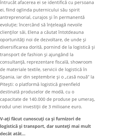
întrucât afacerea ei se identifică cu persoana
ei, fiind oglinda puternicului său spirit
antreprenorial, curajos și în permanentă
evoluție; încercând să înțeleagă nevoile
clienților săi, Elena a căutat întotdeauna
oportunități noi de dezvoltare, de unde şi
diversificarea dorită, pornind de la logistică și
transport de fashion şi ajungând la
consultanță, reprezentare fiscală, showroom
de materiale textile, servicii de logistică în
Spania, iar din septembrie și o „casă nouă” la
Pitești: o platformă logistică greenfield
destinată produselor de modă, cu o
capacitate de 140.000 de produse pe umeraș,
rodul unei investiții de 3 milioane euro.
V-aţi făcut cunoscuţi ca şi furnizori de
logistică și transport, dar sunteți mai mult
decât atât…