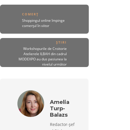
COMERȚ
Shoppingul online împinge
comerțul în viitor
ȘTIRI
Workshopurile de Croitorie
Atelierele ILBAH din cadrul
MODEXPO au dus pasiunea la
nivelul următor
Amelia
Turp-
Balazs
Redactor-șef