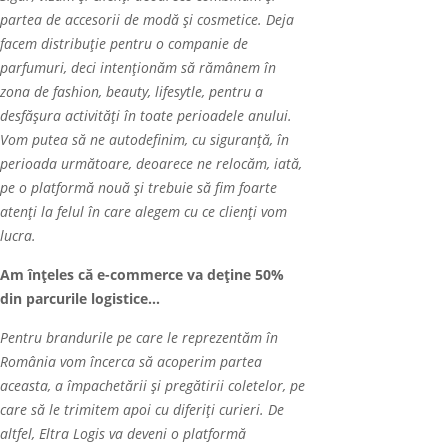
partea de accesorii de modă și cosmetice. Deja
facem distribuție pentru o companie de
parfumuri, deci intenționăm să rămânem în
zona de fashion, beauty, lifesytle, pentru a
desf
ă
şura activit
ăţ
i în toate perioadele anului.
Vom putea s
ă
ne autodefinim, cu siguran
ţă
, în
perioada următoare, deoarece ne relocăm, iat
ă
,
pe o platformă nouă și trebuie să fim foarte
atenți la felul
î
n care alegem cu ce clienți vom
lucra.
Am înțeles că e-commerce va deține 50%
din parcurile logistice…
Pentru brandurile pe care le reprezentăm în
România vom încerca să acoperim partea
aceasta, a împachetării și pregătirii coletelor, pe
care să le trimitem apoi cu diferiți curieri. De
altfel, Eltra Logis va deveni o platformă