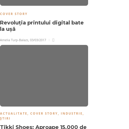
COVER STORY
Revoluția printului digital bate
la ușă
Amelia Turp-Balazs
,
03/03/2017
ACTUALITATE
,
COVER STORY
,
INDUSTRIE
,
ȘTIRI
Tikki Shoes: Aproape 15.000 de