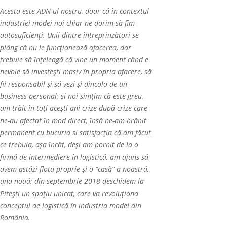
Acesta este ADN-ul nostru, doar că în contextul
industriei modei noi chiar ne dorim să fim
autosuficienți. Unii dintre
î
ntreprinz
ă
tori se
plâng că nu le func
ţ
ioneaz
ă
afacerea, dar
trebuie să înțeleagă că vine un moment când e
nevoie să investești masiv în propria afacere, să
fii responsabil și să vezi şi dincolo de un
business personal; şi noi simțim că este greu,
am trăit în toți acești ani crize după crize care
ne-au afectat în mod direct,
î
ns
ă
ne-am hr
ă
nit
permanent cu bucuria si satisfac
ţ
ia c
ă
am f
ă
cut
ce trebuia, aşa
î
nc
â
t, deşi am pornit de la o
firmă de intermediere în logistică, am ajuns s
ă
avem astăzi flota proprie și o “casă” a noastră,
una nouă: din septembrie 2018 deschidem la
Pitești un spațiu unicat, care va revoluționa
conceptul de logistică în industria modei din
România.