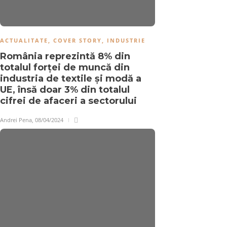
ACTUALITATE
,
COVER STORY
,
INDUSTRIE
România reprezintă 8% din
totalul forței de muncă din
industria de textile și modă a
UE, însă doar 3% din totalul
cifrei de afaceri a sectorului
Andrei Pena
,
08/04/2024