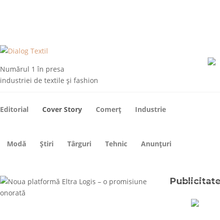
ARHIVE
DESPRE NOI
CONTACT
ABONEAZA-TE
Numărul 1 în presa
industriei de textile și fashion
Editorial
Cover Story
Comerț
Industrie
Modă
Știri
Târguri
Tehnic
Anunțuri
Publicitat