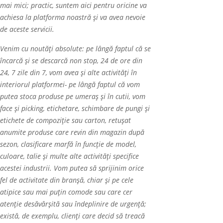
mai mici; practic, suntem aici pentru oricine va
achiesa la platforma noastră și va avea nevoie
de aceste servicii.
Venim cu noutăți absolute: pe lângă faptul că se
încarcă și se descarcă non stop, 24 de ore din
24, 7 zile din 7, vom avea și alte activități în
interiorul platformei- pe lângă faptul că vom
putea stoca produse pe umeraș și
î
n cutii, vom
face și picking, etichetare, schimbare de pungi și
etichete de compoziție sau carton, retușat
anumite produse care revin din magazin după
sezon, clasificare marfă în funcție de model,
culoare, talie și multe alte activități specifice
acestei industrii. Vom putea s
ă
sprijinim orice
fel de activitate din branş
ă
, chiar și pe cele
atipice sau mai pu
ţ
in comode sau care cer
aten
ţ
ie des
ă
v
â
rşit
ă
sau
î
ndeplinire de urgen
ţă
;
exist
ă, de exemplu,
clienți care decid să treacă