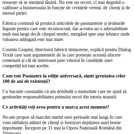
reușește să se mențină tânără. Nu este un secret, ci mai degrabă o
calibrare a businessului în funcție de cerințele vremii, de clienți și de
mersul pieței.
Fabrica continuă să producă articolele de pasmanterie și țesăturile
înguste pentru care este recunoscută, dar acestea au o adresabilitate
mult mai largă decât câmpul modei, mergând spre nișe tehnice unde
valoarea adăugată este mai mare.
Cosmin Grapini, directorul fabricii timișorene, explică pentru Dialog
Textil care sunt argumentele de la care pornește această afacere
centenară și cât de interesant pare viitorul în condițiile unei
competiții tot mai acerbe.
Cum este Pasmatex la ediție aniversară, simte greutatea celor
100 de ani de existență?
Cu bucurie constatăm că am dobândit o maturitate care ne ajută să
gestionăm responsabilitatea primului secol din istoria noastră.
Ce activități veți avea pentru a marca acest moment?
Ne-am propus să marcăm startul unei perioade mai lungi în care
vom sărbători alături de clienți și furnizori depășirea unei borne
importante. Începem pe 31 mai la Opera Națională Română din
Timișoara.