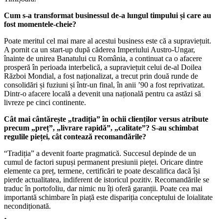
Cum s-a transformat businessul de-a lungul timpului și care au
fost momentele-cheie?
Poate meritul cel mai mare al acestui business este că a supraviețuit.
A pornit ca un start-up după căderea Imperiului Austro-Ungar,
înainte de unirea Banatului cu România, a continuat ca o afacere
prosperă în perioada interbelică, a supraviețuit celui de-al Doilea
Război Mondial, a fost naționalizat, a trecut prin două runde de
consolidări și fuziuni și într-un final, în anii ’90 a fost reprivatizat.
Dintr-o afacere locală a devenit una națională pentru ca astăzi să
livreze pe cinci continente.
Cât mai cântărește „tradiția” în ochii clienților versus atribute
precum „preț”, „livrare rapidă”, „calitate”? S-au schimbat
regulile pieței, cât contează recomandările?
“Tradiția” a devenit foarte pragmatică. Succesul depinde de un
cumul de factori supuși permanent presiunii pieței. Oricare dintre
elemente ca preț, termene, certificări te poate descalifica dacă își
pierde actualitatea, indiferent de istoricul pozitiv. Recomandările se
traduc în portofoliu, dar nimic nu îți oferă garanții. Poate cea mai
importantă schimbare în piață este dispariția conceptului de loialitate
necondiționată.