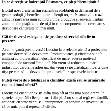
În ce direcție se îndreaptă Pasmatex, ce piețe/clienți țintiți?
Efortul nostru este să fim eficienți și profitabili în demersul de a
genera soluții și beneficii pentru clienții noștri. Pasmatex lucrează
zilnic la păstrarea unui echilibru între producție și servicii. Țintim
zone noi din piață, zone de nișă în care componenta de cercetare și
dezvoltare cântărește tot mai mult.
Cât de diversă este gama de produse și servicii oferite în
prezent?
Avem o gamă prea diversă! Lucrăm la o selecție atentă a proiectelor
pe care dorim să le dezvoltăm. Productivitatea și eficiența sunt în
antiteză cu o diversitate nejustificat de mare, adesea motivată
emoțional de factorul “tradiție”. Nu vrem să reducem numărul
industriilor cărora ne adresăm, dar vrem să ne cristalizăm foarte bine
nișa pe care să ne dezvoltăm produsele în respectivele industrii.
Puteți vorbi de o fidelizare a clienților, există sau se urmărește
cea mai bună ofertă?
Fidelitatea clienților există atâta timp cât ai cea mai bună ofertă. În
spatele majorității clienților mari din piață nu se mai regăsesc familii,
acționari cu state vechi sau antreprenori, ci fonduri de investiții al
căror unic puls îl reprezintă cifrele.