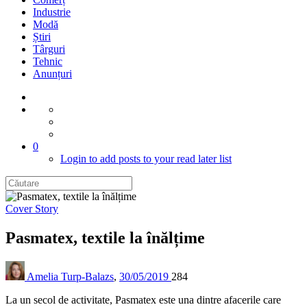
Industrie
Modă
Știri
Târguri
Tehnic
Anunțuri
0
Login to add posts to your read later list
Cover Story
Pasmatex, textile la înălțime
Amelia Turp-Balazs
,
30/05/2019
284
La un secol de activitate, Pasmatex este una dintre afacerile care