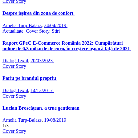
Cover Story
Despre ieșirea din zona de confort
Amelia Turp-Balazs
,
24/04/2019
Actualitate
,
Cover Story
,
Știri
Raport GPeC E-Commerce România 2022: Cumpărături
online de 6,3 miliarde de euro, în creștere ușoară față de 2021
Dialog Textil
,
20/03/2023
Cover Story
Pariu pe brandul propriu
Dialog Textil
,
14/12/2017
Cover Story
Lucian Broscățean, a true gentleman
Amelia Turp-Balazs
,
19/08/2019
1/3
Cover Story