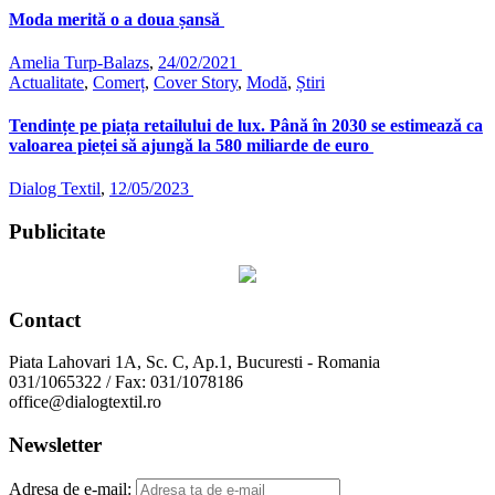
Moda merită o a doua șansă
Amelia Turp-Balazs
,
24/02/2021
Actualitate
,
Comerț
,
Cover Story
,
Modă
,
Știri
Tendințe pe piața retailului de lux. Până în 2030 se estimează ca
valoarea pieței să ajungă la 580 miliarde de euro
Dialog Textil
,
12/05/2023
Publicitate
Contact
Piata Lahovari 1A, Sc. C, Ap.1, Bucuresti - Romania
031/1065322 / Fax: 031/1078186
office@dialogtextil.ro
Newsletter
Adresa de e-mail: