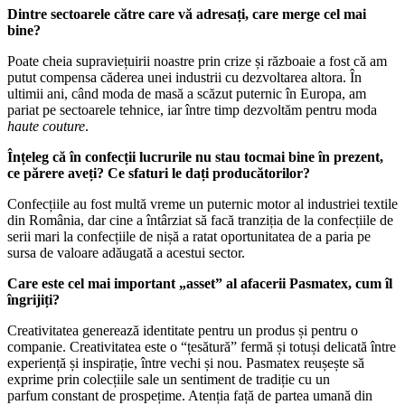
Dintre sectoarele către care vă adresați, care merge cel mai
bine?
Poate cheia supraviețuirii noastre prin crize și războaie a fost că am
putut compensa căderea unei industrii cu dezvoltarea altora. În
ultimii ani, când moda de masă a scăzut puternic în Europa, am
pariat pe sectoarele tehnice, iar între timp dezvoltăm pentru moda
haute couture
.
Înțeleg că în confecții lucrurile nu stau tocmai bine în prezent,
ce părere aveți? Ce sfaturi le dați producătorilor?
Confecțiile au fost multă vreme un puternic motor al industriei textile
din România, dar cine a întârziat să facă tranziția de la confecțiile de
serii mari la confecțiile de nișă a ratat oportunitatea de a paria pe
sursa de valoare adăugată a acestui sector.
Care este cel mai important „asset” al afacerii Pasmatex, cum îl
îngrijiți?
Creativitatea generează identitate pentru un produs și pentru o
companie. Creativitatea este o “țesătură” fermă și totuși delicată între
experiență și inspirație, între vechi și nou. Pasmatex reușește să
exprime prin colecțiile sale un sentiment de tradiție cu un
parfum constant de prospețime. Atenția față de partea umană din