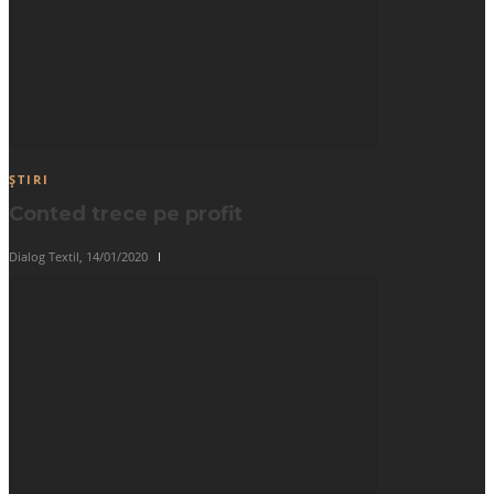
ȘTIRI
Conted trece pe profit
Dialog Textil
,
14/01/2020