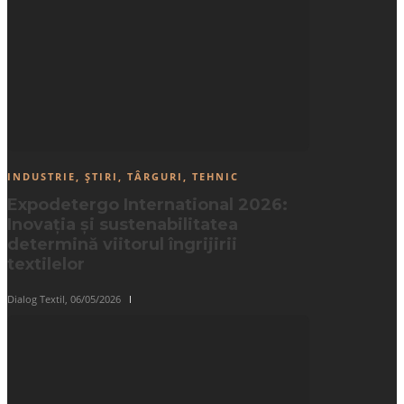
INDUSTRIE
,
ȘTIRI
,
TÂRGURI
,
TEHNIC
Expodetergo International 2026:
Inovația și sustenabilitatea
determină viitorul îngrijirii
textilelor
Dialog Textil
,
06/05/2026