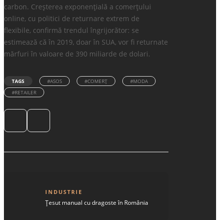
carbon. Creșterea exponențială a comerțului
online, cu politici de returnare extrem de
flexibile, confirmă trendul îngrijorător: se
estimează că în 2019, doar în SUA, vor fi returnate
mărfuri în valoare de 390 miliarde de dolari.
TAGS
#ASOS
#COMERŢ
#MODA
#RETAILER
INDUSTRIE
Țesut manual cu dragoste în România