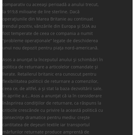
comparativ cu aceeași perioadă a anului trecut,
la 919,8 milioane de lire sterline. Dacă
operațiunile din Marea Britanie au continuat
trendul pozitiv, vânzările din Europa și SUA au
fost temperate de ceea ce compania a numit
“probleme operaționale” legate de deschiderea
unui nou depozit pentru piața nord-americană.
Asos a anunțat la începutul anului și schimbări în
politica de returnare a articolelor comandate și
livrate. Retailerul britanic era cunoscut pentru
flexibilitatea politicii de returnare a comenzilor,
ceea ce, de altfel, a și stat la baza dezvoltării sale.
În aprilie a.c., Asos a anunțat că ia în considerare
înăsprirea condițiilor de returnare, ca răspuns la
criticile crescânde cu privire la această politică cu
consecințe dramatice pentru mediu: crește
cantitatea de deșeuri textile iar transportul
mărfurilor returnate produce amprentă de