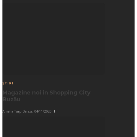
ȘTIRI
Magazine noi în Shopping City
Buzău
Amelia Turp-Balazs
,
04/11/2020