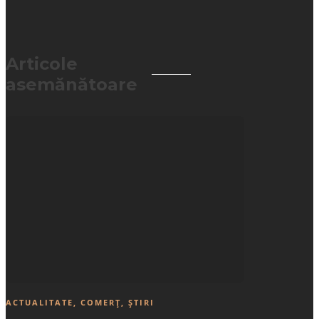
Articole
asemănătoare
ACTUALITATE
,
COMERȚ
,
ȘTIRI