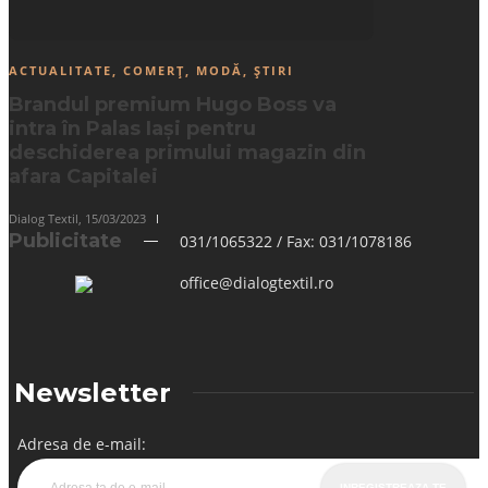
ACTUALITATE
,
COMERȚ
,
MODĂ
,
ȘTIRI
Brandul premium Hugo Boss va
intra în Palas Iași pentru
deschiderea primului magazin din
afara Capitalei
Dialog Textil
,
15/03/2023
Publicitate
031/1065322 / Fax: 031/1078186
office@dialogtextil.ro
Newsletter
Adresa de e-mail: