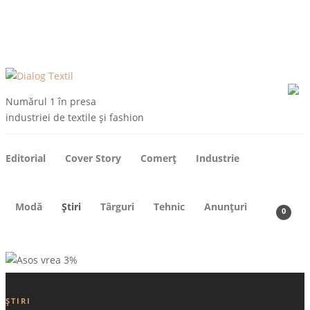
ARHIVE
DESPRE NOI
CONTACT
ABONEAZA-TE
Numărul 1 în presa
industriei de textile și fashion
Editorial
Cover Story
Comerț
Industrie
Modă
Știri
Târguri
Tehnic
Anunțuri
0
ȘTIRI