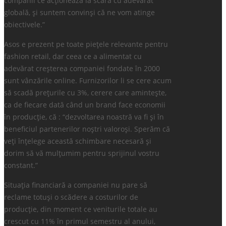
companii ce acționează la scară cu adevărat
globală, și suntem convinși că ne vom atinge
obiectivele.”
Asos e prezent pe toate piețele relevante pentru
fashion retail, dar ceea ce a alimentat cu
adevărat creșterea companiei fondate în 2000
sunt vânzările online. Furnizorilor li se cere acum
să scadă prețurile cu 3%, cerere care amintește,
ca de fiecare dată când un brand face economii
în producție, că : “dezvoltarea noastră va fi și în
beneficiul partenerilor noștri valoroși. Sperăm că
veți înțelege această schimbare necesară și
dorim să vă mulțumim pentru sprijinul vostru
constant.”
Situația financiară a companiei nu pare să
reclame totuși o scădere a costurilor de
producție, din moment ce veniturile totale au
crescut cu 11% în primul semestru al anului,