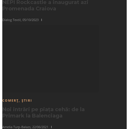
NEPI Rockcastle a inaugurat azi
Promenada Craiova
Dialog Textil
,
05/10/2023
COMERȚ
,
ȘTIRI
Noi intrări pe piața cehă: de la
Primark la Balenciaga
Amelia Turp-Balazs
,
22/06/2021