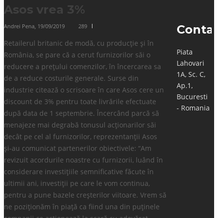
Asos vrea 3%
Andrei Pena
,
19/09/2019
289
Conta
Retailerul britanic de modă, cu producție și în
Piata
România, se pare că a cerut furnizorilor săi o
Lahovari
reducere a prețului comenzilor, în încercarea sa
1A, Sc. C,
de a reduce costurile generale. Surse din
Ap.1,
industrie citează o scrisoare în care Asos cere un
Bucuresti
discount de 3% pentru toate livrările efectuate
- Romania
după data de 1 septembrie. Încercând parcă să
menajeze mai degrabă tonusul acționarilor săi
decât pe cel al furnizorilor, reprezentanții Asos
și-au comunicat partenerilor obiectivele: “Am
revizuit acordurile noastre cu furnizorii, luând în
considerare investițiile semnificative făcute în
ultimii ani, investiții pe care le vom continua,
pentru a pune bazele creșterilor viitoare. Vrem să
ne poziționăm în piață ca fiind una din puținele