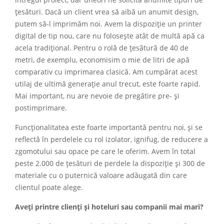
întregul proiect, dar uneori ne solicită anumite tipuri de
țesături. Dacă un client vrea să aibă un anumit design,
putem să-l imprimăm noi. Avem la dispoziție un printer
digital de tip nou, care nu folosește atât de multă apă ca
acela tradițional. Pentru o rolă de țesătură de 40 de
metri, de exemplu, economisim o mie de litri de apă
comparativ cu imprimarea clasică. Am cumpărat acest
utilaj de ultimă generație anul trecut, este foarte rapid.
Mai important, nu are nevoie de pregătire pre- și
postimprimare.
Funcționalitatea este foarte importantă pentru noi, și se
reflectă în perdelele cu rol izolator, ignifug, de reducere a
zgomotului sau opace pe care le oferim. Avem în total
peste 2.000 de țesături de perdele la dispoziție și 300 de
materiale cu o puternică valoare adăugată din care
clientul poate alege.
Aveți printre clienți și hoteluri sau companii mai mari?