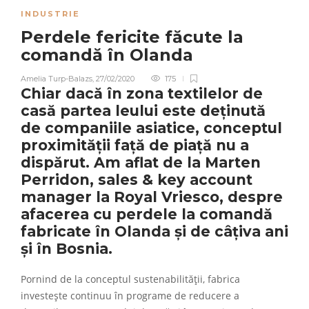
INDUSTRIE
Perdele fericite făcute la
comandă în Olanda
Amelia Turp-Balazs
,
27/02/2020
175
Chiar dacă în zona textilelor de
casă partea leului este deținută
de companiile asiatice, conceptul
proximității față de piață nu a
dispărut. Am aflat de la Marten
Perridon, sales & key account
manager la Royal Vriesco, despre
afacerea cu perdele la comandă
fabricate în Olanda și de câțiva ani
și în Bosnia.
Pornind de la conceptul sustenabilității, fabrica
investește continuu în programe de reducere a