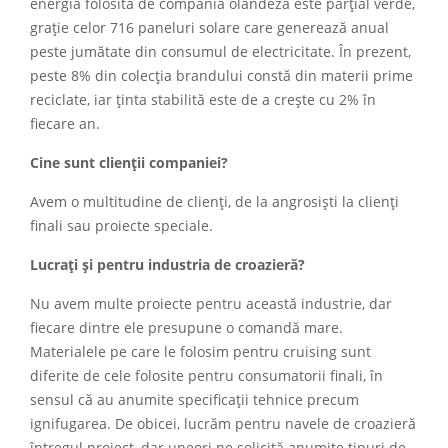
energia folosită de compania olandeză este parțial verde,
grație celor 716 paneluri solare care generează anual
peste jumătate din consumul de electricitate. În prezent,
peste 8% din colecția brandului constă din materii prime
reciclate, iar ținta stabilită este de a crește cu 2% în
fiecare an.
Cine sunt clienții companiei?
Avem o multitudine de clienți, de la angrosiști la clienți
finali sau proiecte speciale.
Lucrați și pentru industria de croazieră?
Nu avem multe proiecte pentru această industrie, dar
fiecare dintre ele presupune o comandă mare.
Materialele pe care le folosim pentru cruising sunt
diferite de cele folosite pentru consumatorii finali, în
sensul că au anumite specificații tehnice precum
ignifugarea. De obicei, lucrăm pentru navele de croazieră