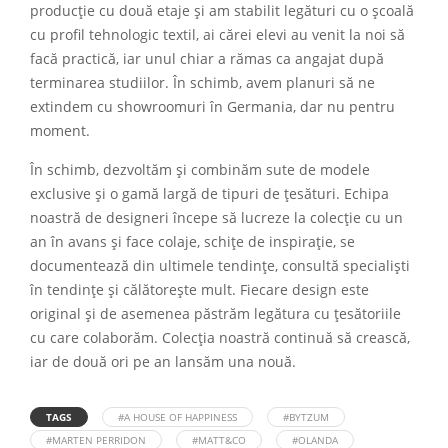
producție cu două etaje și am stabilit legături cu o școală
cu profil tehnologic textil, ai cărei elevi au venit la noi să
facă practică, iar unul chiar a rămas ca angajat după
terminarea studiilor. În schimb, avem planuri să ne
extindem cu showroomuri în Germania, dar nu pentru
moment.
În schimb, dezvoltăm și combinăm sute de modele
exclusive și o gamă largă de tipuri de țesături. Echipa
noastră de designeri începe să lucreze la colecție cu un
an în avans și face colaje, schițe de inspirație, se
documentează din ultimele tendințe, consultă specialiști
în tendințe și călătorește mult. Fiecare design este
original și de asemenea păstrăm legătura cu țesătoriile
cu care colaborăm. Colecția noastră continuă să crească,
iar de două ori pe an lansăm una nouă.
TAGS
#A HOUSE OF HAPPINESS
#BYTZUM
#MARTEN PERRIDON
#MATT&CO
#OLANDA