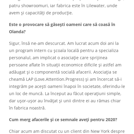
patru showroomuri, iar fabrica este în Lilewater, unde
avem și capacități de producție.
Este o provocare să găsești oameni care să coasă în
Olanda?
Sigur, însă ne-am descurcat. Am lucrat acum doi ani la
un program intern cu școala locală pentru a specializa
personalul, am implicat o asociație care sprijinea
persoane aflate în situații economice dificile și astfel am
adăugat și o componentă socială afacerii. Asociația se
cheamă LAP (Love.Attention.Progress) și am încercat să-i
integrăm pe acești oameni înapoi în societate, oferindu-le
un loc de muncă. La început au făcut operațiuni simple,
dar ușor-ușor au învățat și unii dintre ei au rămas chiar
în fabrica noastră.
Cum merg afacerile și ce semnale aveți pentru 2020?
Chiar acum am discutat cu un client din New York despre