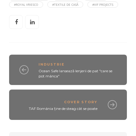
#ROYAL VRIESCO
#TEXTILE DE CASĂ
#VIF PROJECTS
INDUSTRIE
Ocean Safe lansează lenjerii de pat "care se
pot mânca"
COVER STORY
TAF România ține de steag cât se poate