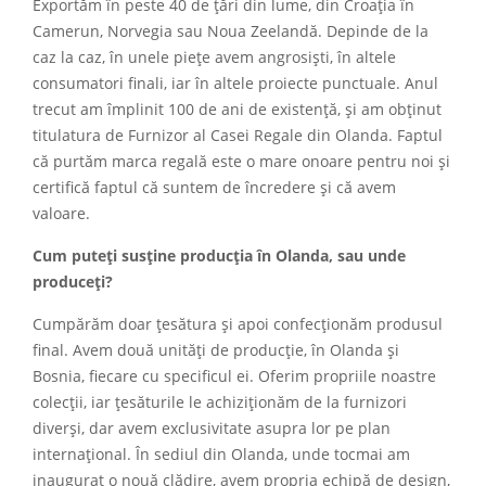
Exportăm în peste 40 de țări din lume, din Croația în
Camerun, Norvegia sau Noua Zeelandă. Depinde de la
caz la caz, în unele piețe avem angrosiști, în altele
consumatori finali, iar în altele proiecte punctuale. Anul
trecut am împlinit 100 de ani de existență, și am obținut
titulatura de Furnizor al Casei Regale din Olanda. Faptul
că purtăm marca regală este o mare onoare pentru noi și
certifică faptul că suntem de încredere și că avem
valoare.
Cum puteți susține producția în Olanda, sau unde
produceți?
Cumpărăm doar țesătura și apoi confecționăm produsul
final. Avem două unități de producție, în Olanda și
Bosnia, fiecare cu specificul ei. Oferim propriile noastre
colecții, iar țesăturile le achiziționăm de la furnizori
diverși, dar avem exclusivitate asupra lor pe plan
internațional. În sediul din Olanda, unde tocmai am
inaugurat o nouă clădire, avem propria echipă de design,