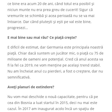
ce bine era acum 20 de ani, când totul era posibil și
niciun munte nu era prea greu de cucerit! Sigur că
vremurile se schimbă și acea perioadă nu se va mai
întoarce. Dar când plutești și ești pe val este bine,
progresezi…
E mai bine sau mai rău? Ce piață crește?
E dificil de estimat, dar Germania este principala noastră
piață. Chiar dacă suntem un jucător mic, o piață cu 75 de
milioane de oameni are potențial. Cred că anul acesta va
fi la fel ca 2019, ne vom menține pe același trend stabil.
Nu am încheiat anul cu pierderi, a fost o creștere, dar nu
semnificativă.
Aveți planuri de extindere?
Nu vom mai deschide o nouă capacitate, pentru că pe
cea din Bosnia a luat startul în 2015, deci nu mai este
cazul. În 2017 am inaugurat acolo încă un spațiu de