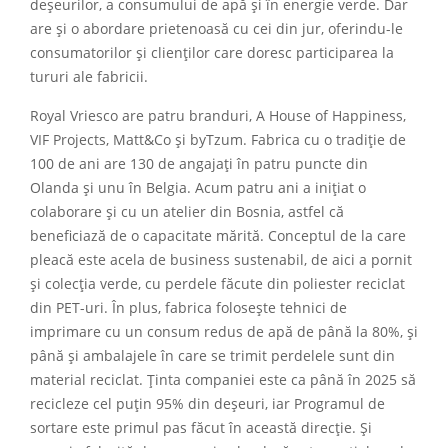
deșeurilor, a consumului de apă și în energie verde. Dar
are și o abordare prietenoasă cu cei din jur, oferindu-le
consumatorilor și clienților care doresc participarea la
tururi ale fabricii.
Royal Vriesco are patru branduri, A House of Happiness,
VIF Projects, Matt&Co și byTzum. Fabrica cu o tradiție de
100 de ani are 130 de angajați în patru puncte din
Olanda și unu în Belgia. Acum patru ani a inițiat o
colaborare și cu un atelier din Bosnia, astfel că
beneficiază de o capacitate mărită. Conceptul de la care
pleacă este acela de business sustenabil, de aici a pornit
și colecția verde, cu perdele făcute din poliester reciclat
din PET-uri. În plus, fabrica folosește tehnici de
imprimare cu un consum redus de apă de până la 80%, și
până și ambalajele în care se trimit perdelele sunt din
material reciclat. Ținta companiei este ca până în 2025 să
recicleze cel puțin 95% din deșeuri, iar Programul de
sortare este primul pas făcut în această direcție. Și