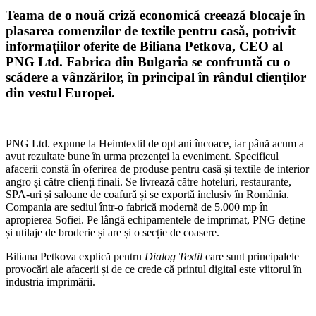
Teama de o nouă criză economică creează blocaje în
plasarea comenzilor de textile pentru casă, potrivit
informațiilor oferite de Biliana Petkova, CEO al
PNG Ltd. Fabrica din Bulgaria se confruntă cu o
scădere a vânzărilor, în principal în rândul clienților
din vestul Europei.
PNG Ltd. expune la Heimtextil de opt ani încoace, iar până acum a
avut rezultate bune în urma prezenței la eveniment. Specificul
afacerii constă în oferirea de produse pentru casă și textile de interior
angro și către clienți finali. Se livrează către hoteluri, restaurante,
SPA-uri și saloane de coafură și se exportă inclusiv în România.
Compania are sediul într-o fabrică modernă de 5.000 mp în
apropierea Sofiei. Pe lângă echipamentele de imprimat, PNG deține
și utilaje de broderie și are și o secție de coasere.
Biliana Petkova explică pentru
Dialog Textil
care sunt principalele
provocări ale afacerii și de ce crede că printul digital este viitorul în
industria imprimării.