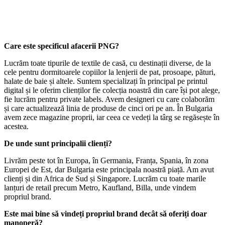
Care este specificul afacerii PNG?
Lucrăm toate tipurile de textile de casă, cu destinații diverse, de la
cele pentru dormitoarele copiilor la lenjerii de pat, prosoape, pături,
halate de baie și altele. Suntem specializați în principal pe printul
digital și le oferim clienților fie colecția noastră din care își pot alege,
fie lucrăm pentru private labels. Avem designeri cu care colaborăm
și care actualizează linia de produse de cinci ori pe an. În Bulgaria
avem zece magazine proprii, iar ceea ce vedeți la târg se regăsește în
acestea.
De unde sunt principalii clienți?
Livrăm peste tot în Europa, în Germania, Franța, Spania, în zona
Europei de Est, dar Bulgaria este principala noastră piață. Am avut
clienți și din Africa de Sud și Singapore. Lucrăm cu toate marile
lanțuri de retail precum Metro, Kaufland, Billa, unde vindem
propriul brand.
Este mai bine să vindeți propriul brand decât să oferiți doar
manoperă?