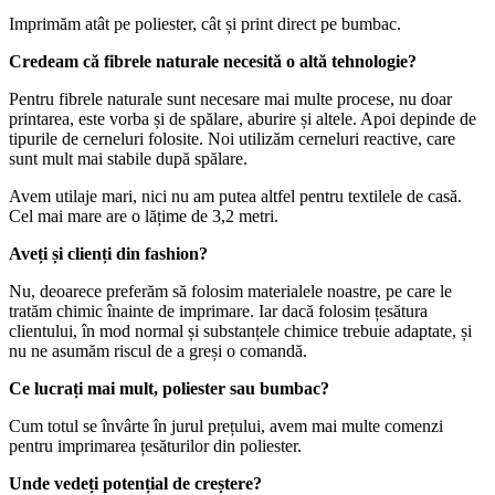
Imprimăm atât pe poliester, cât și print direct pe bumbac.
Credeam că fibrele naturale necesită o altă tehnologie?
Pentru fibrele naturale sunt necesare mai multe procese, nu doar
printarea, este vorba și de spălare, aburire și altele. Apoi depinde de
tipurile de cerneluri folosite. Noi utilizăm cerneluri reactive, care
sunt mult mai stabile după spălare.
Avem utilaje mari, nici nu am putea altfel pentru textilele de casă.
Cel mai mare are o lățime de 3,2 metri.
Aveți și clienți din fashion?
Nu, deoarece preferăm să folosim materialele noastre, pe care le
tratăm chimic înainte de imprimare. Iar dacă folosim țesătura
clientului, în mod normal și substanțele chimice trebuie adaptate, și
nu ne asumăm riscul de a greși o comandă.
Ce lucrați mai mult, poliester sau bumbac?
Cum totul se învârte în jurul prețului, avem mai multe comenzi
pentru imprimarea țesăturilor din poliester.
Unde vedeți potențial de creștere?