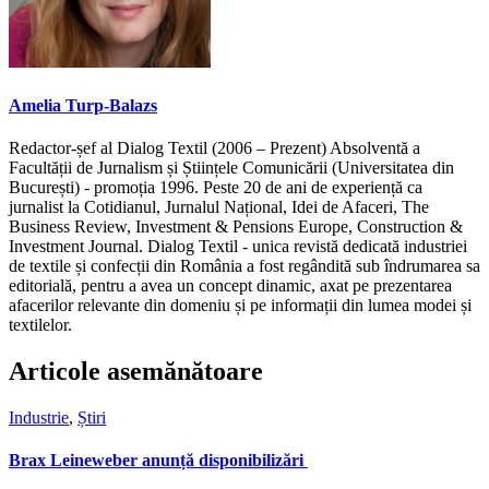
Amelia Turp-Balazs
Redactor-șef al Dialog Textil (2006 – Prezent) Absolventă a
Facultății de Jurnalism și Științele Comunicării (Universitatea din
București) - promoția 1996. Peste 20 de ani de experiență ca
jurnalist la Cotidianul, Jurnalul Național, Idei de Afaceri, The
Business Review, Investment & Pensions Europe, Construction &
Investment Journal. Dialog Textil - unica revistă dedicată industriei
de textile și confecții din România a fost regândită sub îndrumarea sa
editorială, pentru a avea un concept dinamic, axat pe prezentarea
afacerilor relevante din domeniu și pe informații din lumea modei și
textilelor.
Articole asemănătoare
Industrie
,
Știri
Brax Leineweber anunță disponibilizări