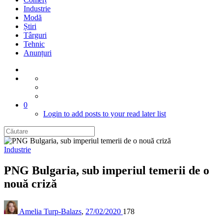
Industrie
Modă
Știri
Târguri
Tehnic
Anunțuri
0
Login to add posts to your read later list
Industrie
PNG Bulgaria, sub imperiul temerii de o
nouă criză
Amelia Turp-Balazs
,
27/02/2020
178