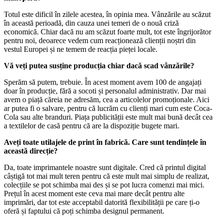
Totul este dificil în zilele acestea, în opinia mea. Vânzările au scăzut
în această perioadă, din cauza unei temeri de o nouă criză
economică. Chiar dacă nu am scăzut foarte mult, tot este îngrijorător
pentru noi, deoarece vedem cum reacționează clienții noștri din
vestul Europei și ne temem de reacția pieței locale.
Vă veți putea susține producția chiar dacă scad vânzările?
Sperăm să putem, trebuie. În acest moment avem 100 de angajați
doar în producție, fără a socoti și personalul administrativ. Dar mai
avem o piață căreia ne adresăm, cea a articolelor promoționale. Aici
ar putea fi o salvare, pentru că lucrăm cu clienți mari cum este Coca-
Cola sau alte branduri. Piața publicității este mult mai bună decât cea
a textilelor de casă pentru că are la dispoziție bugete mari.
Aveți toate utilajele de print în fabrică. Care sunt tendințele în
această direcție?
Da, toate imprimantele noastre sunt digitale. Cred că printul digital
câștigă tot mai mult teren pentru că este mult mai simplu de realizat,
colecțiile se pot schimba mai des și se pot lucra comenzi mai mici.
Prețul în acest moment este ceva mai mare decât pentru alte
imprimări, dar tot este acceptabil datorită flexibilității pe care ți-o
oferă și faptului că poți schimba designul permanent.