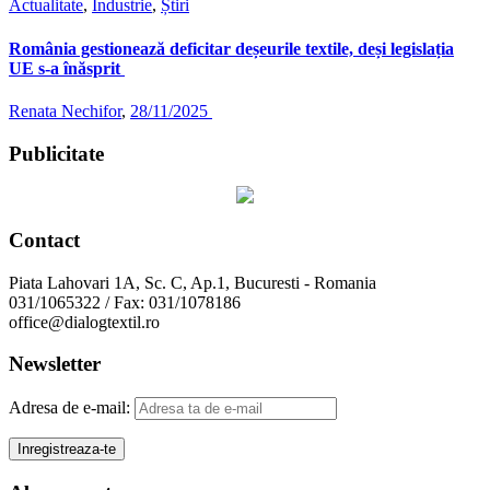
Actualitate
,
Industrie
,
Știri
România gestionează deficitar deșeurile textile, deși legislația
UE s-a înăsprit
Renata Nechifor
,
28/11/2025
Publicitate
Contact
Piata Lahovari 1A, Sc. C, Ap.1, Bucuresti - Romania
031/1065322 / Fax: 031/1078186
office@dialogtextil.ro
Newsletter
Adresa de e-mail: