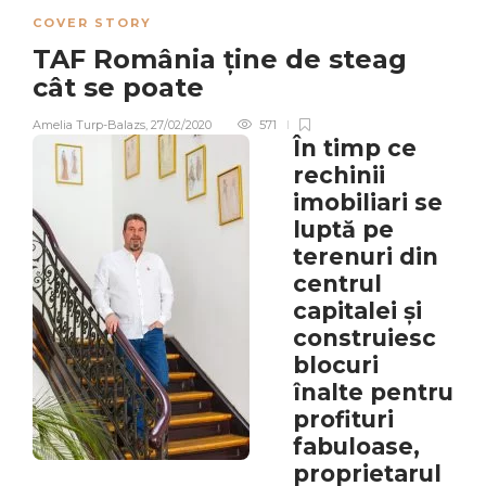
COVER STORY
TAF România ține de steag
cât se poate
Amelia Turp-Balazs
,
27/02/2020
571
În timp ce
rechinii
imobiliari se
luptă pe
terenuri din
centrul
capitalei și
construiesc
blocuri
înalte pentru
profituri
fabuloase,
proprietarul