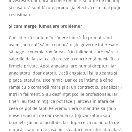
investește, dar dacă probele tehnice, stilurile de montaj
și cusătură sunt făcute, producția efectivă este mai puțin
costisitoare.
Și cum merge, lumea are probleme?
Consider că suntem în cădere liberă. În primul rând
avem „norocul” să ne conducă niște guverne interesate
să bage economia românească în faliment, care măresc
salariile de la stat ca să creeze o concurență neloială cu
firmele private. Apoi, angajatul are numai drepturi, iar
angajatorul doar datorii. Dacă angajatul își ia geanta și
pleacă, statul nu zice nimic. Dar ce se întâmplă când
rămâi cu o comandă mare și ai un contract cu penalizări?
Intri în faliment. S-au desființat școlile profesionale, iar
tinerii au fost mințiți că pot face și altceva în afară de
ceea ce pot de fapt. Pe vremuri era o mândrie să știi o
meserie, acum ne dăm seama că toți vânzătorii sau
taximetriștii au o facultate. Iar după ce că nu ai forță de
muncă, statul nu te lasă nici să aduci muncitori din afară.