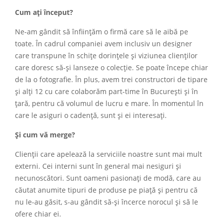
Cum ați început?
Ne-am gândit să înființăm o firmă care să le aibă pe
toate. În cadrul companiei avem inclusiv un designer
care transpune în schițe dorințele și viziunea clienților
care doresc să-și lanseze o colecție. Se poate începe chiar
de la o fotografie. În plus, avem trei constructori de tipare
și alți 12 cu care colaborăm part-time în București și în
țară, pentru că volumul de lucru e mare. În momentul în
care le asiguri o cadență, sunt și ei interesați.
Și cum vă merge?
Clienții care apelează la serviciile noastre sunt mai mult
externi. Cei interni sunt în general mai nesiguri și
necunoscători. Sunt oameni pasionați de modă, care au
căutat anumite tipuri de produse pe piață și pentru că
nu le-au găsit, s-au gândit să-și încerce norocul și să le
ofere chiar ei.