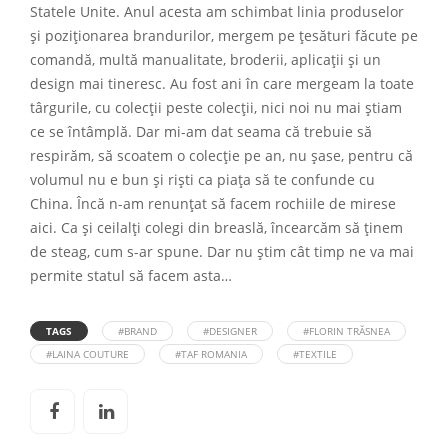
Statele Unite. Anul acesta am schimbat linia produselor
și poziționarea brandurilor, mergem pe țesături făcute pe
comandă, multă manualitate, broderii, aplicații și un
design mai tineresc. Au fost ani în care mergeam la toate
târgurile, cu colecții peste colecții, nici noi nu mai știam
ce se întâmplă. Dar mi-am dat seama că trebuie să
respirăm, să scoatem o colecție pe an, nu șase, pentru că
volumul nu e bun și riști ca piața să te confunde cu
China. Încă n-am renunțat să facem rochiile de mirese
aici. Ca și ceilalți colegi din breaslă, încearcăm să ținem
de steag, cum s-ar spune. Dar nu știm cât timp ne va mai
permite statul să facem asta…
TAGS
#BRAND
#DESIGNER
#FLORIN TRĂSNEA
#LAINA COUTURE
#TAF ROMANIA
#TEXTILE