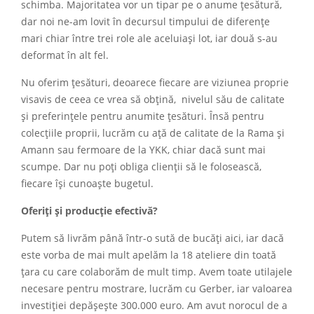
schimba. Majoritatea vor un tipar pe o anume țesătură,
dar noi ne-am lovit în decursul timpului de diferențe
mari chiar între trei role ale aceluiași lot, iar două s-au
deformat în alt fel.
Nu oferim țesături, deoarece fiecare are viziunea proprie
visavis de ceea ce vrea să obțină, nivelul său de calitate
și preferințele pentru anumite țesături. Însă pentru
colecțiile proprii, lucrăm cu ață de calitate de la Rama și
Amann sau fermoare de la YKK, chiar dacă sunt mai
scumpe. Dar nu poți obliga clienții să le folosească,
fiecare își cunoaște bugetul.
Oferiți și producție efectivă?
Putem să livrăm până într-o sută de bucăți aici, iar dacă
este vorba de mai mult apelăm la 18 ateliere din toată
țara cu care colaborăm de mult timp. Avem toate utilajele
necesare pentru mostrare, lucrăm cu Gerber, iar valoarea
investiției depășește 300.000 euro. Am avut norocul de a