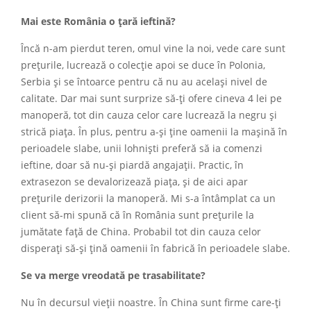
Mai este România o țară ieftină?
Încă n-am pierdut teren, omul vine la noi, vede care sunt
prețurile, lucrează o colecție apoi se duce în Polonia,
Serbia și se întoarce pentru că nu au același nivel de
calitate. Dar mai sunt surprize să-ți ofere cineva 4 lei pe
manoperă, tot din cauza celor care lucrează la negru și
strică piața. În plus, pentru a-și ține oamenii la mașină în
perioadele slabe, unii lohniști preferă să ia comenzi
ieftine, doar să nu-și piardă angajații. Practic, în
extrasezon se devalorizează piața, și de aici apar
prețurile derizorii la manoperă. Mi s-a întâmplat ca un
client să-mi spună că în România sunt prețurile la
jumătate față de China. Probabil tot din cauza celor
disperați să-și țină oamenii în fabrică în perioadele slabe.
Se va merge vreodată pe trasabilitate?
Nu în decursul vieții noastre. În China sunt firme care-ți