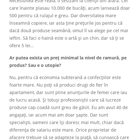
Recesiunea este reală, o sesizăm la clienții din afară. Cei
care înainte plasau 10.000 de bucăți, acum lansează doar
500 pentru că rulajul e greu. Dar diversitatea mare
înseamnă copiere, iar asta ține prețurile jos pentru că
dacă două produse seamănă, omul îl va alege pe cel mai
ieftin. Să faci o haină este o artă și un chin, dar să ți se
ofere 5 lei…
Ar putea exista un preț minimal la nivel de ramură, pe
produs? Sau e o utopie?
Nu, pentru că economia subterană a confecțiilor este
foarte mare. Nu poți să produci drugi de fier în
apartament, dar sunt pline anunțurile de femei care iau
de lucru acasă. Și totuși profesioniștii care să lucreze
produse cap-coadă sunt greu de găsit. Eu am avut 40 de
angajați, iar acum mai am doar șapte. Dar sunt
specialiști, oameni care își doresc mai mult, chiar dacă
diferența de salariu este mare. Orice proprietar de
afacere trebuie să se adapteze la piață, să cunoască care