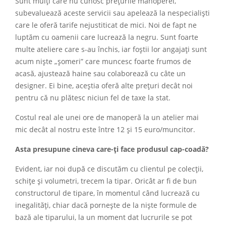
Sunt mulți care nu cunosc prețurile manoperei,
subevaluează aceste servicii sau apelează la nespecialiști
care le oferă tarife nejustiticat de mici. Noi de fapt ne
luptăm cu oamenii care lucrează la negru. Sunt foarte
multe ateliere care s-au închis, iar foștii lor angajați sunt
acum niște „șomeri” care muncesc foarte frumos de
acasă, ajustează haine sau colaborează cu câte un
designer. Ei bine, aceștia oferă alte prețuri decât noi
pentru că nu plătesc niciun fel de taxe la stat.
Costul real ale unei ore de manoperă la un atelier mai
mic decât al nostru este între 12 și 15 euro/muncitor.
Asta presupune cineva care-ți face produsul cap-coadă?
Evident, iar noi după ce discutăm cu clientul pe colecții,
schițe și volumetri, trecem la tipar. Oricât ar fi de bun
constructorul de tipare, în momentul când lucrează cu
inegalități, chiar dacă pornește de la niște formule de
bază ale tiparului, la un moment dat lucrurile se pot