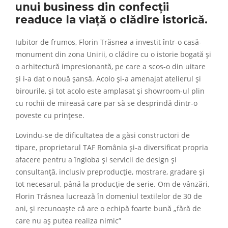
unui business din confecții
readuce la viață o clădire istorică.
Iubitor de frumos, Florin Trăsnea a investit într-o casă-
monument din zona Unirii, o clădire cu o istorie bogată și
o arhitectură impresionantă, pe care a scos-o din uitare
și i-a dat o nouă șansă. Acolo și-a amenajat atelierul și
birourile, și tot acolo este amplasat și showroom-ul plin
cu rochii de mireasă care par să se desprindă dintr-o
poveste cu prințese.
Lovindu-se de dificultatea de a găsi constructori de
tipare, proprietarul TAF România și-a diversificat propria
afacere pentru a îngloba și servicii de design și
consultanță, inclusiv preproducție, mostrare, gradare și
tot necesarul, până la producție de serie. Om de vânzări,
Florin Trăsnea lucrează în domeniul textilelor de 30 de
ani, și recunoaște că are o echipă foarte bună „fără de
care nu aș putea realiza nimic”