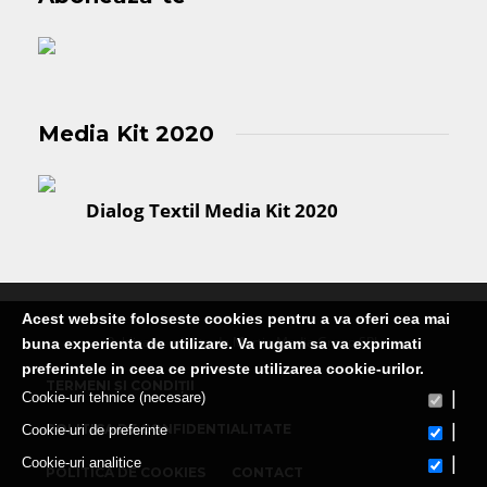
Media Kit 2020
Dialog Textil Media Kit 2020
Acest website foloseste cookies pentru a va oferi cea mai
Publicatie editata de Martin Media Group SRL
buna experienta de utilizare. Va rugam sa va exprimati
preferintele in ceea ce priveste utilizarea cookie-urilor.
TERMENI ȘI CONDIȚII
|
Cookie-uri tehnice (necesare)
|
POLITICA DE CONFIDENTIALITATE
Cookie-uri de preferinte
|
Cookie-uri analitice
POLITICA DE COOKIES
CONTACT