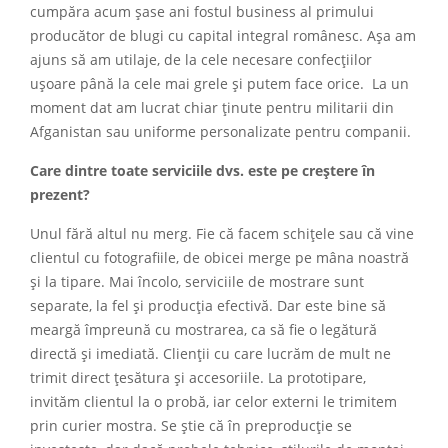
cumpăra acum șase ani fostul business al primului
producător de blugi cu capital integral românesc. Așa am
ajuns să am utilaje, de la cele necesare confecțiilor
ușoare până la cele mai grele și putem face orice. La un
moment dat am lucrat chiar ținute pentru militarii din
Afganistan sau uniforme personalizate pentru companii.
Care dintre toate serviciile dvs. este pe creștere în
prezent?
Unul fără altul nu merg. Fie că facem schițele sau că vine
clientul cu fotografiile, de obicei merge pe mâna noastră
și la tipare. Mai încolo, serviciile de mostrare sunt
separate, la fel și producția efectivă. Dar este bine să
meargă împreună cu mostrarea, ca să fie o legătură
directă și imediată. Clienții cu care lucrăm de mult ne
trimit direct țesătura și accesoriile. La prototipare,
invităm clientul la o probă, iar celor externi le trimitem
prin curier mostra. Se știe că în preproducție se