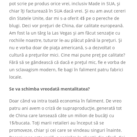
pot scrie pe produs orice vrei, inclusiv Made in SUA, și
chiar îți facturează în SUA dacă vrei. Și eu am avut cereri
din Statele Unite, dar mi s-a oferit 4$ pe o pereche de
blugi. Deci vor prețuri de China, dar calitate europeană.
Am fost la un târg la Las Vegas și am făcut senzație cu
rochiile noastre, tuturor le-au plăcut până la prețuri. Și
nu e vorba doar de piața americană, s-a dezvoltat o
cultură a prețurilor mici. Cine mai pune preț pe calitate?
Fără să se gândească că dacă e prețul mic, fie e vorba de
un sclavagism modern, fie bagi în faliment patru fabrici
locale.
Se va schimba vreodată mentalitatea?
Doar când va intra toată economia în faliment. De vreo
patru ani avem o criză de supraproducție, generată tot
de China care lansează câte un milion de bucăți cu
1$/bucata. Toți marii retaileri au început să se
promoveze, chiar și cei care se vindeau singuri înainte.