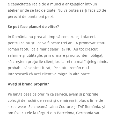
e capacitatea reală de a munci a angajaților într-un
atelier unde se fac de toate. Nu va putea să-ți facă 20 de
perechi de pantaloni pe zi.
Se pot face planuri de viitor?
În România nu prea ai timp să construiești afaceri,
pentru că nu știi ce va fi peste trei ani. A promovat statul
român faptul că a mărit salariile? Nu. Au tot crescut
salariile și utilitățile, prin urmare și noi suntem obligați
să creștem prețurile clienților. Iar ei nu mai înțeleg nimic,
probabil că se simt furați. Pe statul român nu-l
interesează că acel client va migra în altă parte.
Aveți și brand propriu?
Pe lângă ceea ce oferim ca servicii, avem și propriile
colecții de rochii de seară și de mireasă, plus o linie de
streetwear. Se cheamă Laina Couture și TAF România, și
am fost cu ele la târguri din Barcelona, Germania sau