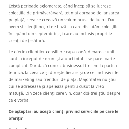
Există perioade aglomerate, când încep să se lucreze
colecțiile de primăvară/vară, tot mai aproape de lansarea
pe piață, ceea ce creează un volum brusc de lucru. Dar
avem și clienții noștri de bază cu care discutăm colecțiile
începând din septembrie, și care au inclusiv propriile
creații de țesătură.
Le oferim clienților consiliere cap-coadă, deoarece unii
sunt la început de drum și atunci totul li se pare foarte
complicat. Dar dacă cunosc businessul trecem la partea
tehnică, la ceea ce-și dorește fiecare și de ce, inclusiv idei
de marketing sau trenduri de piață. Majoritatea nu știu
cui se adresează și apelează pentru cusut la vreo
mătușă. Din zece clienți care vin, doar doi-trei știu despre
ce e vorba.
Ce așteptări au acești clienți privind serviciile pe care le
oferiți?