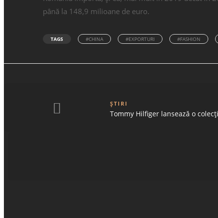
până la 148,9 milioane de euro.
TAGS
#CHINA
#EXPORTURI
#FASHION
ȘTIRI
Tommy Hilfiger lansează o colecț