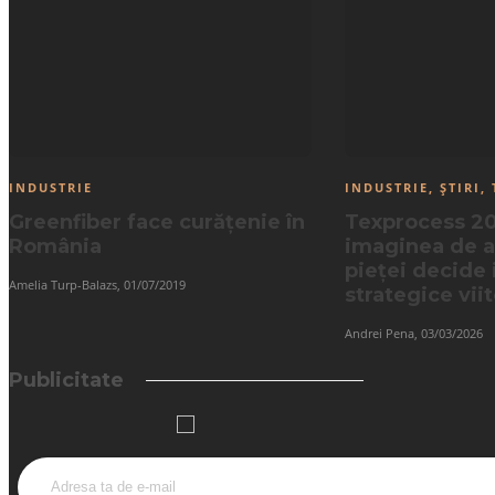
INDUSTRIE
INDUSTRIE
,
ȘTIRI
,
Greenfiber face curățenie în
Texprocess 2
România
imaginea de 
pieței decide i
Amelia Turp-Balazs
,
01/07/2019
strategice vii
Andrei Pena
,
03/03/2026
Publicitate