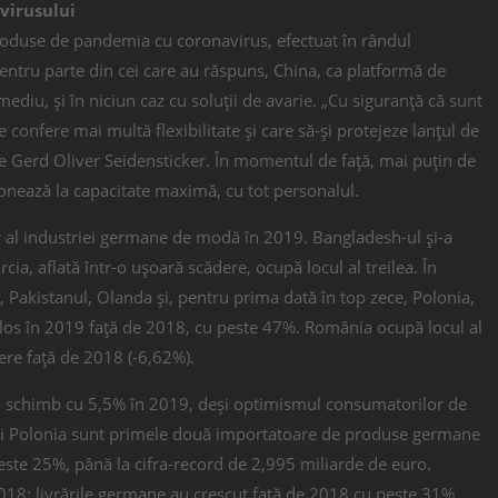
virusului
roduse de pandemia cu coronavirus, efectuat în rândul
pentru parte din cei care au răspuns, China, ca platformă de
ediu, și în niciun caz cu soluții de avarie. „Cu siguranță că sunt
le confere mai multă flexibilitate și care să-și protejeze lanțul de
e Gerd Oliver Seidensticker. În momentul de față, mai puțin de
ționează la capacitate maximă, cu tot personalul.
r al industriei germane de modă în 2019. Bangladesh-ul și-a
cia, aflată într-o ușoară scădere, ocupă locul al treilea. În
 Pakistanul, Olanda și, pentru prima dată în top zece, Polonia,
ulos în 2019 față de 2018, cu peste 47%. România ocupă locul al
dere față de 2018 (-6,62%).
în schimb cu 5,5% în 2019, deși optimismul consumatorilor de
ia și Polonia sunt primele două importatoare de produse germane
ste 25%, până la cifra-record de 2,995 miliarde de euro.
018: livrările germane au crescut față de 2018 cu peste 31%,