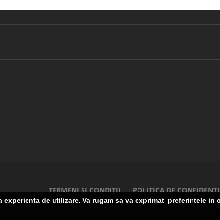
TERMENI ȘI CONDIȚII
POLITICA DE CONFIDENTI
experienta de utilizare. Va rugam sa va exprimati preferintele in c