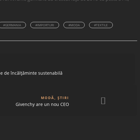
#GERMANIA
#IMPORTURI
#MODA
#TEXTILE
ie de încălțăminte sustenabilă
MODĂ
,
ȘTIRI
Givenchy are un nou CEO