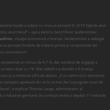
ndustria modei a scăzut cu circa un procent în 2019 față de anul
tru anul trecut“ – așa a descris Gerd Oliver Seidensticker,
Fashion
, situația economică a branșei. Seidensticker a adăugat
eea ce privește livrările de materie primă și componente din
 cu coronavirus
“.
consemnat un minus de 4,7 %, dar numărul de angajați a
s-a redus doar cu 1%. Mai stabilă s-a dovedit a fi branșa
 care și-a menținut cifra de afaceri. „E un semn că în economia
ile companii apelează din ce în ce mai des la program scurt de
v bune“, a explicat Thomas Lange, administrator al
ală a industriei germane de confecții textile a depășit 11 miliarde