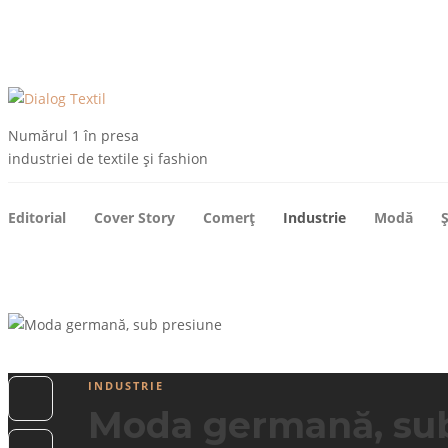
ARHIVE
DESPRE NOI
CONTACT
ABONEAZA-TE
Numărul 1 în presa
industriei de textile și fashion
Editorial
Cover Story
Comerț
Industrie
Modă
Ș
INDUSTRIE
Moda germană, su