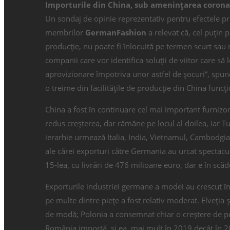
Importurile din China, sub amenințarea corona
Un sondaj de opinie reprezentativ pentru efectele p
membrilor
GermanFashion
a relevat că, cel puțin 
producție, nu poate fi înlocuită pe termen scurt sau m
companii care vor identifica soluții de viitor care să 
aprovizionare împotriva unor astfel de șocuri“, spun
o treime din facilitățile de producție din China func
China a fost în continuare cel mai important furnizo
redus creșterea, dar rămâne pe locul al doilea, iar Tur
ierarhie urmează Italia, India, Vietnamul, Cambodgia,
ale cărei exporturi către Germania au urcat spectac
15-lea, cu livrări de 476 milioane euro, dar e în scă
Exporturile industriei germane a modei au crescut 
pe multe dintre piețe a fost relativ moderat. Elveț
de modă; Polonia a consemnat chiar o creștere de pe
România importă, și ea, mai mult în 2019 decât în 2