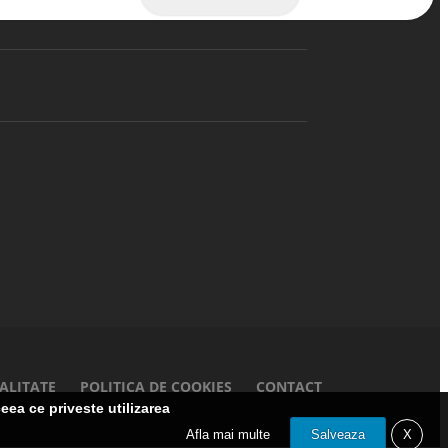
ALITATE
POLITICA DE COOKIES
CONTACT
eea ce priveste utilizarea
Afla mai multe
Salveaza
X