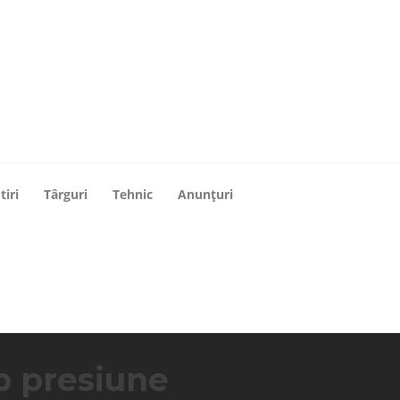
tiri
Târguri
Tehnic
Anunțuri
b presiune