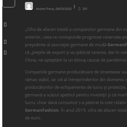
Andrei Pena
,
09/03/2020
201
„Cifra de afaceri totală a companiilor germane din i
anterior, ceea ce corespunde prognozei rezervate pen
președinte al asociației germane de modă
German
că „piețele de export și-au păstrat cererea, dar în c
China, ne așteptăm la un blocaj cauzat de pandemia
Companiile germane producătoare de streetwear au 
rămas stabil, iar cel al întreprinderilor din domeniu 
producătorilor de echipamente de lucru și protecție,
germană a scăzut apetitul pentru investiții și că mar
lucru, chiar dacă consumul s-a păstrat la cote relati
German
Fashion
. În anul 2019, cifra de afaceri tot
de euro.