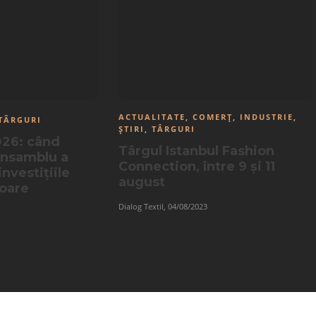
ACTUALITATE
,
COMERȚ
,
INDUSTRIE
,
TÂRGURI
ȘTIRI
,
TÂRGURI
026: când
Târgul Istanbul Fashion
ansamblu a
Connection, între 9 și 11
nvestițiile
august
toare
Dialog Textil
,
04/08/2023