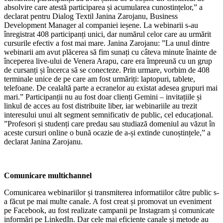
absolvire care atestă participarea și acumularea cunostințelor,” a
declarat pentru Dialog Textil Janina Zarojanu, Business
Development Manager al companiei ieșene. La webinarii s-au
înregistrat 408 participanți unici, dar numărul celor care au urmărit
cursurile efectiv a fost mai mare. Janina Zarojanu: ”La unul dintre
webinarii am avut plăcerea să fim sunați cu câteva minute înainte de
începerea live-ului de Venera Arapu, care era împreună cu un grup
de cursanți și încerca să se conecteze. Prin urmare, vorbim de 408
terminale unice de pe care am fost urmăriți: laptopuri, tablete,
telefoane. De cealaltă parte a ecranelor au existat adesea grupuri mai
mari.” Participanții nu au fost doar clienți Gemini – invitațiile și
linkul de acces au fost distribuite liber, iar webinariile au trezit
interesului unui alt segment semnificativ de public, cel educațional.
”Profesori și studenți care predau sau studiază domeniul au văzut în
aceste cursuri online o bună ocazie de a-și extinde cunoștințele,” a
declarat Janina Zarojanu.
Comunicare multichannel
Comunicarea webinariilor și transmiterea informatiilor către public s-
a făcut pe mai multe canale. A fost creat și promovat un eveniment
pe Facebook, au fost realizate campanii pe Instagram și comunicate
informări pe LinkedIn. Dar cele mai eficiente canale și metode au