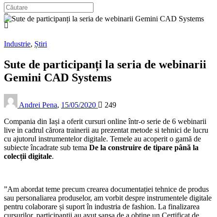
Industrie
,
Știri
Sute de participanți la seria de webinarii
Gemini CAD Systems
Andrei Pena
,
15/05/2020
249
Compania din Iași a oferit cursuri online într-o serie de 6 webinarii
live in cadrul cărora trainerii au prezentat metode si tehnici de lucru
cu ajutorul instrumentelor digitale. Temele au acoperit o gamă de
subiecte încadrate sub tema
De la construire de tipare până la
colecții digitale
.
”Am abordat teme precum crearea documentației tehnice de produs
sau personaliarea produselor, am vorbit despre instrumentele digitale
pentru colaborare și suport în industria de fashion. La finalizarea
cursurilor, participanții au avut șansa de a obține un Certificat de