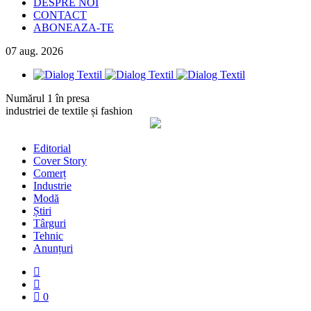
DESPRE NOI
CONTACT
ABONEAZA-TE
07
aug.
2026
Numărul 1 în presa
industriei de textile și fashion
Editorial
Cover Story
Comerț
Industrie
Modă
Știri
Târguri
Tehnic
Anunțuri
0