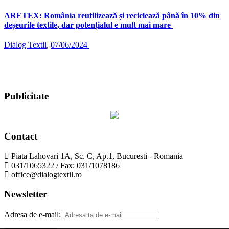
ARETEX: România reutilizează și reciclează până în 10% din
T
deșeurile textile, dar potențialul e mult mai mare
A
Dialog Textil
,
07/06/2024
Publicitate
Contact
Piata Lahovari 1A, Sc. C, Ap.1, Bucuresti - Romania
031/1065322 / Fax: 031/1078186
office@dialogtextil.ro
Newsletter
Adresa de e-mail: