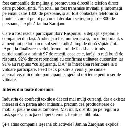
fost campaniile de mailing și promovarea directă la telefon direct
către publicul-țintă. ”În total, au fost transmise invitații și informații
pe email către 1300 de persoane, și au fost contactate telefonic și
ținute la curent pe tot parcursul derulării seriei, în jur de 800 de
persoane,” explică Janina Zarojanu.
Care a fost reacția participanților? Răspunsul a depășit așteptările
companiei din Iași. Audiența a fost numeroasă și, lucru important, s-
a menținut pe tot parcursul seriei, adică timp de două săptămâni.
Apoi, la finalizarea seriei, formularul de feed-back trimis
participanților a primit 97 de reacții, ceea ce e, iarăși, o rată bună de
răspuns. 92% dintre repondenți au confirmat utilitatea cursurilor, iar
91% au răspuns “cu siguranță, DA” la întrebarea referitoare la o
viitoare participare. Feed-back pozitiv a venit și pe canale
alternative, unii dintre participanți sugerând noi teme pentru seriile
viitoare.
Interes din toate domeniile
Industria de confecții textile a dat cei mai mulți cursanți, dar a existat
interes și din partea altor industrii, precum cea producătoare de
mobilă, pielărie sau automotive. Mai mult, distribuția pe regiuni a
fost, spre satisfacția echipei Gemini, foarte echilibrată.
Și-a atins compania ieșeană obiectivele? Janina Zarojanu explică: