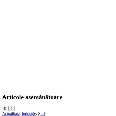
Articole asemănătoare
Actualitate
,
Industrie
,
Știri
I