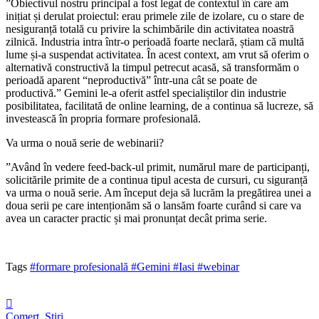
”Obiectivul nostru principal a fost legat de contextul în care am
inițiat și derulat proiectul: erau primele zile de izolare, cu o stare de
nesiguranță totală cu privire la schimbările din activitatea noastră
zilnică. Industria intra într-o perioadă foarte neclară, știam că multă
lume și-a suspendat activitatea. În acest context, am vrut să oferim o
alternativă constructivă la timpul petrecut acasă, să transformăm o
perioadă aparent “neproductivă” într-una cât se poate de
productivă.” Gemini le-a oferit astfel specialiștilor din industrie
posibilitatea, facilitată de online learning, de a continua să lucreze, să
investească în propria formare profesională.
Va urma o nouă serie de webinarii?
”Având în vedere feed-back-ul primit, numărul mare de participanți,
solicitările primite de a continua tipul acesta de cursuri, cu siguranță
va urma o nouă serie. Am început deja să lucrăm la pregătirea unei a
doua serii pe care intenționăm să o lansăm foarte curând si care va
avea un caracter practic și mai pronunțat decât prima serie.
Tags
#formare profesională
#Gemini
#Iasi
#webinar
Comerț
,
Știri