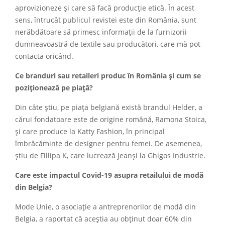
aprovizioneze și care să facă producție etică. În acest
sens, întrucât publicul revistei este din România, sunt
nerăbdătoare să primesc informații de la furnizorii
dumneavoastră de textile sau producători, care mă pot
contacta oricând.
Ce branduri sau retaileri produc în România și cum se
poziționează pe piață?
Din câte știu, pe piața belgiană există brandul Helder, a
cărui fondatoare este de origine română, Ramona Stoica,
și care produce la Katty Fashion, în principal
îmbrăcăminte de designer pentru femei. De asemenea,
știu de Fillipa K, care lucrează jeanși la Ghigos Industrie.
Care este impactul Covid-19 asupra retailului de modă
din Belgia?
Mode Unie, o asociație a antreprenorilor de modă din
Belgia, a raportat că aceștia au obținut doar 60% din