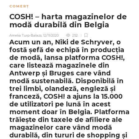
COMERȚ
COSH! – harta magazinelor de
modă durabilă din Belgia
Amelia Turp-Balazs
,
12/11/2020
252
Acum un an, Niki de Schryver, o
fostă șefă de echipă în producția
de modă, lansa platforma
COSH!
,
care listează magazinele din
Antwerp și Bruges care vând
modă sustenabilă. Disponibilă în
trei limbi, olandeză, engleză și
franceză, COSH! a ajuns la 15.000
de utilizatori pe lună în acest
moment doar în Belgia.
Platforma
trăiește din taxele de afiliere ale
magazinelor care vând modă
durabilă, din tururi de shopping și