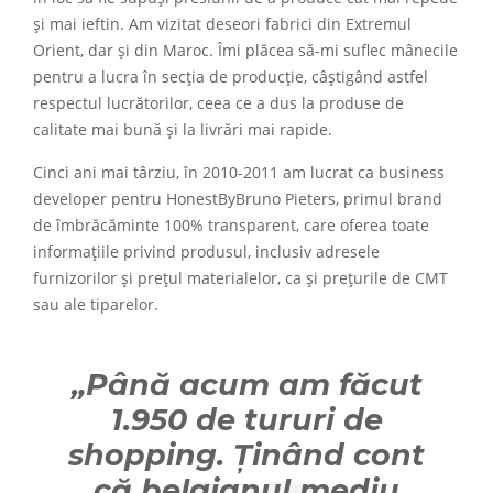
și mai ieftin. Am vizitat deseori fabrici din Extremul
Orient, dar și din Maroc. Îmi plăcea să-mi suflec mânecile
pentru a lucra în secția de producție, câștigând astfel
respectul lucrătorilor, ceea ce a dus la produse de
calitate mai bună și la livrări mai rapide.
Cinci ani mai târziu, în 2010-2011 am lucrat ca business
developer pentru HonestByBruno Pieters, primul brand
de îmbrăcăminte 100% transparent, care oferea toate
informațiile privind produsul, inclusiv adresele
furnizorilor și prețul materialelor, ca și prețurile de CMT
sau ale tiparelor.
„Până acum am făcut
1.950 de tururi de
shopping. Ținând cont
că belgianul mediu