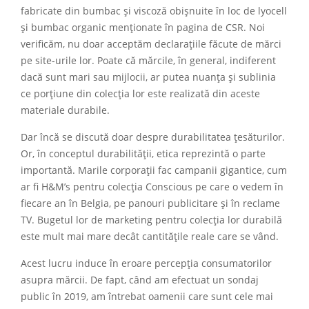
fabricate din bumbac și viscoză obișnuite în loc de lyocell
și bumbac organic menționate în pagina de CSR. Noi
verificăm, nu doar acceptăm declarațiile făcute de mărci
pe site-urile lor. Poate că mărcile, în general, indiferent
dacă sunt mari sau mijlocii, ar putea nuanța și sublinia
ce porțiune din colecția lor este realizată din aceste
materiale durabile.
Dar încă se discută doar despre durabilitatea țesăturilor.
Or, în conceptul durabilității, etica reprezintă o parte
importantă. Marile corporații fac campanii gigantice, cum
ar fi H&M’s pentru colecția Conscious pe care o vedem în
fiecare an în Belgia, pe panouri publicitare și în reclame
TV. Bugetul lor de marketing pentru colecția lor durabilă
este mult mai mare decât cantitățile reale care se vând.
Acest lucru induce în eroare percepția consumatorilor
asupra mărcii. De fapt, când am efectuat un sondaj
public în 2019, am întrebat oamenii care sunt cele mai