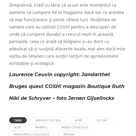
Dimpotrivă. Cred cu tărie că acum este momentul ca
oamenii să cumpere de la magazine dacă vor ca acestea
să mai funcționeze și peste câteva luni. Mulțimea de
oameni care au utilizat COSH! pentru a descoperi de
unde să cumpere durabil a crescut mult în această
perioadă, ceea ce arată că belgienii și-au dorit cu
adevărat să-și susțină afacerile locale, mai ales dacă este
vorba de retaileri care susțin lanțuri de aprovizionare
echitabile și ecologice.
Laurence Ceuvin copyright: Jandarthet
Bruges quest COSH! magazin Boutique Ruth
Niki de Schryver – foto Jeroen Gijselinckx
TAGS
#BRUNO PIETERS
#CMT
#COSH!
#CSR
#FABRICI
#H&M CONSCIOUS
#MATERIALE ECOLOGICE
#MODA