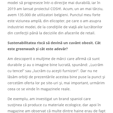
modei să progreseze într-o direcție mai durabilă, iar în
2019 am lansat proiectul COSH!. Acum, un an mai târziu,
avem 135.000 de utilizatori belgieni. Punctul meu forte
este viziunea amplă, din elicopter, pe care o am asupra
industriei modei, de la condițiile de viață ale lucrătorilor
din confecții până la deciziile din afacerile de retail.
Sustenabilitatea riscă să devină un cuvânt obosit. Cât
este greenwash și cât este adevăr?
Am descoperit o mulțime de mărci care afirmă că sunt
durabile și au o imagine bine lucrată, spunând: „Lucrăm
cu tencel” sau „lucrăm cu acești furnizori”. Dar nu ne
lăsăm orbiți de prezentările acestea bine puse la punct și
cercetăm oferta lor pe site-uri și, mai important, urmărim
ceea ce se vinde în magazinele reale.
De exemplu, am investigat un brand spaniol care
susținea că produce cu materiale ecologice, dar apoi în
magazine am observat că multe dintre haine erau de fapt