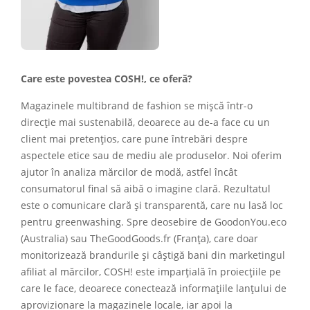
Care este povestea COSH!, ce oferă?
Magazinele multibrand de fashion se mișcă într-o
direcție mai sustenabilă, deoarece au de-a face cu un
client mai pretențios, care pune întrebări despre
aspectele etice sau de mediu ale produselor. Noi oferim
ajutor în analiza mărcilor de modă, astfel încât
consumatorul final să aibă o imagine clară. Rezultatul
este o comunicare clară și transparentă, care nu lasă loc
pentru greenwashing. Spre deosebire de GoodonYou.eco
(Australia) sau TheGoodGoods.fr (Franța), care doar
monitorizează brandurile și câștigă bani din marketingul
afiliat al mărcilor, COSH! este imparțială în proiecțiile pe
care le face, deoarece conectează informațiile lanțului de
aprovizionare la magazinele locale, iar apoi la