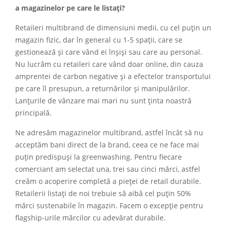
a magazinelor pe care le listați?
Retaileri multibrand de dimensiuni medii, cu cel puțin un
magazin fizic, dar în general cu 1-5 spații, care se
gestionează și care vând ei înșiși sau care au personal.
Nu lucrăm cu retaileri care vând doar online, din cauza
amprentei de carbon negative și a efectelor transportului
pe care îl presupun, a returnărilor și manipulărilor.
Lanțurile de vânzare mai mari nu sunt ținta noastră
principală.
Ne adresăm magazinelor multibrand, astfel încât să nu
acceptăm bani direct de la brand, ceea ce ne face mai
puțin predispuși la greenwashing. Pentru fiecare
comerciant am selectat una, trei sau cinci mărci, astfel
creăm o acoperire completă a pieței de retail durabile.
Retailerii listați de noi trebuie să aibă cel puțin 50%
mărci sustenabile în magazin. Facem o excepție pentru
flagship-urile mărcilor cu adevărat durabile.