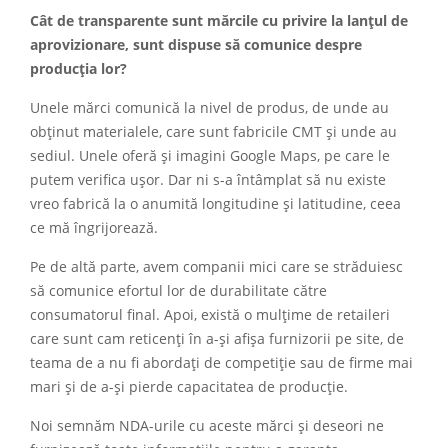
Cât de transparente sunt mărcile cu privire la lanțul de
aprovizionare, sunt dispuse să comunice despre
producția lor?
Unele mărci comunică la nivel de produs, de unde au
obținut materialele, care sunt fabricile CMT și unde au
sediul. Unele oferă și imagini Google Maps, pe care le
putem verifica ușor. Dar ni s-a întâmplat să nu existe
vreo fabrică la o anumită longitudine și latitudine, ceea
ce mă îngrijorează.
Pe de altă parte, avem companii mici care se străduiesc
să comunice efortul lor de durabilitate către
consumatorul final. Apoi, există o mulțime de retaileri
care sunt cam reticenți în a-și afișa furnizorii pe site, de
teama de a nu fi abordați de competiție sau de firme mai
mari și de a-și pierde capacitatea de producție.
Noi semnăm NDA-urile cu aceste mărci și deseori ne