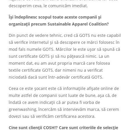
descoperim ceva, le comunicăm imediat.
Își îndeplinesc scopul toate aceste companii și
organizații precum Sustainable Apparel Coalition?
Din punct de vedere tehnic, cred că GOTS nu este capabil
să verifice internetul și să descopere ce mărci folosesc în
mod fals numele GOTS. Mărcilor le este ușor să spună că
sunt certificate GOTS și să nu pățească nimic. La un
moment dat, eu am avut propria marcă care folosea
textile certificate GOTS, dar nimeni nu a verificat
niciodată dacă sunt într-adevăr certificată GOTS.
Ceea ce este șocant este că informațiile afișate online de
multe astfel de companii sunt luate de bune, așa că, de
îndată ce avem indicații că ar putea fi vorba de
greenwashing, încercăm să intervievăm marca, să cerem
dovezi sau să verificăm certificarea acestora.
Cine sunt clienții COSH!? Care sunt criteriile de selecție