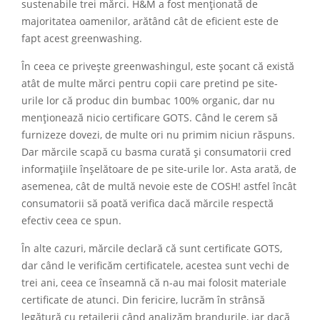
sustenabile trei mărci. H&M a fost menționată de
majoritatea oamenilor, arătând cât de eficient este de
fapt acest greenwashing.
În ceea ce privește greenwashingul, este șocant că există
atât de multe mărci pentru copii care pretind pe site-
urile lor că produc din bumbac 100% organic, dar nu
menționează nicio certificare GOTS. Când le cerem să
furnizeze dovezi, de multe ori nu primim niciun răspuns.
Dar mărcile scapă cu basma curată și consumatorii cred
informațiile înșelătoare de pe site-urile lor. Asta arată, de
asemenea, cât de multă nevoie este de COSH! astfel încât
consumatorii să poată verifica dacă mărcile respectă
efectiv ceea ce spun.
În alte cazuri, mărcile declară că sunt certificate GOTS,
dar când le verificăm certificatele, acestea sunt vechi de
trei ani, ceea ce înseamnă că n-au mai folosit materiale
certificate de atunci. Din fericire, lucrăm în strânsă
legătură cu retailerii când analizăm brandurile, iar dacă