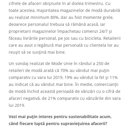
cifrele de afaceri obișnuite în al doilea trimestru. Cu
toate acestea, majoritatea magazinelor de modă durabilă
au realizat minimum 80%, dar au fost momente grele,
deoarece personalul trebuia să rămână acasă, iar
proprietarii magazinelor împachetau comenzi 24/7 și
făceau livrările personal, pe jos sau cu bicicleta. Retailerii
care au avut o legătură mai personală cu clientela lor au
reușit să se susțină mai bine.
Un sondaj realizat de Mode Unie în rândul a 250 de
retaileri de modă arată că 70% au vândut mai puțin
comparativ cu vara lui 2019, 19% au vândut la fel și 11%
au indicat că au vândut mai bine. În medie, comercianții
de modă închid această perioadă de vânzări cu o cifră de
afaceri negativă, de 21% comparativ cu vânzările din vara
lui 2019.
Vezi mai puțin interes pentru sustenabilitate acum,
când fiecare luptă pentru supraviețuirea afacerii?