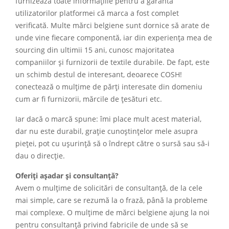
furnizează toate informațiile pentru a garanta
utilizatorilor platformei că marca a fost complet
verificată. Multe mărci belgiene sunt dornice să arate de
unde vine fiecare componentă, iar din experiența mea de
sourcing din ultimii 15 ani, cunosc majoritatea
companiilor și furnizorii de textile durabile. De fapt, este
un schimb destul de interesant, deoarece COSH!
conectează o mulțime de părți interesate din domeniu
cum ar fi furnizorii, mărcile de țesături etc.
Iar dacă o marcă spune: îmi place mult acest material,
dar nu este durabil, grație cunoștințelor mele asupra
pieței, pot cu ușurință să o îndrept către o sursă sau să-i
dau o direcție.
Oferiți așadar și consultanță?
Avem o mulțime de solicitări de consultanță, de la cele
mai simple, care se rezumă la o frază, până la probleme
mai complexe. O mulțime de mărci belgiene ajung la noi
pentru consultanță privind fabricile de unde să se