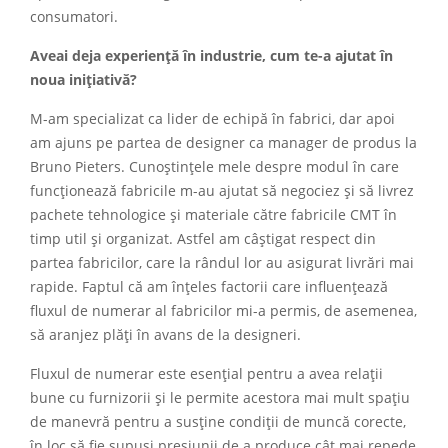
consumatori.
Aveai deja experiență în industrie, cum te-a ajutat în
noua inițiativă?
M-am specializat ca lider de echipă în fabrici, dar apoi
am ajuns pe partea de designer ca manager de produs la
Bruno Pieters. Cunoștințele mele despre modul în care
funcționează fabricile m-au ajutat să negociez și să livrez
pachete tehnologice și materiale către fabricile CMT în
timp util și organizat. Astfel am câștigat respect din
partea fabricilor, care la rândul lor au asigurat livrări mai
rapide. Faptul că am înțeles factorii care influențează
fluxul de numerar al fabricilor mi-a permis, de asemenea,
să aranjez plăți în avans de la designeri.
Fluxul de numerar este esențial pentru a avea relații
bune cu furnizorii și le permite acestora mai mult spațiu
de manevră pentru a susține condiții de muncă corecte,
în loc să fie supuși presiunii de a produce cât mai repede