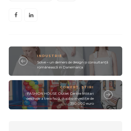
INDUSTRIE
Solve – un demers de design și consultanță
românească în Danemarca
COMERȚ
,
ȘTIRI
FASHION HOUSE Outlet Centre Militari
deschide a treia fază, după o investiție de
350.000 euro