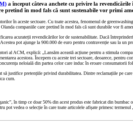
CM)
a început câteva anchete cu privire la revendicările î
are pretind în mod fals că sunt sustenabile vor primi a
torilor în aceste sectoare. Cu toate acestea, fenomenul de greenwashing 
, în Olanda companiile care pretind în mod fals că sunt durabile vor fi ame
ificarea acurateții revendicărilor lor de sustenabilitate. Dacă întreprinde
Acestea pot ajunge la 900.000 de euro pentru contravenție sau la un proc
i al ACM, explică: „Lansăm această acțiune pentru a stimula companiile
damentarea acestora. Începem cu aceste trei sectoare, deoarece, pentru con
concurența neloială din partea celor care induc în eroare consumatorii fol
t să justifice pretențiile privind durabilitatea. Dintre reclamațiile pe c
lica cum.
nic”, în timp ce doar 50% din acest produs este fabricat din bumbac or
tru pot vedea o selecție în care toate articolele afișate primesc termenul