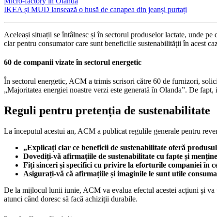
Micro-factory în Olanda
IKEA și MUD lansează o husă de canapea din jeanși purtați
Aceleași situații se întâlnesc și în sectorul produselor lactate, unde pe 
clar pentru consumator care sunt beneficiile sustenabilității în acest
60 de companii vizate în sectorul energetic
În sectorul energetic, ACM a trimis scrisori către 60 de furnizori, solic
„Majoritatea energiei noastre verzi este generată în Olanda”. De fapt,
Reguli pentru pretenția de sustenabilitate
La începutul acestui an, ACM a publicat regulile generale pentru revend
„Explicați clar ce beneficii de sustenabilitate oferă produsul
Dovediți-vă afirmațiile de sustenabilitate cu fapte și menține
Fiți sinceri și specifici cu privire la eforturile companiei în 
Asigurați-vă că afirmațiile și imaginile le sunt utile consum
De la mijlocul lunii iunie, ACM va evalua efectul acestei acțiuni și va 
atunci când doresc să facă achiziții durabile.