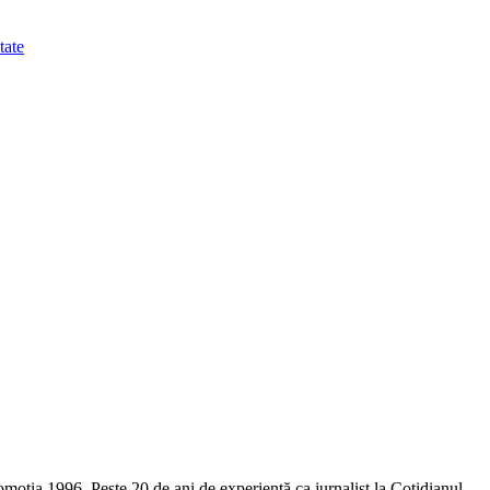
tate
omoția 1996. Peste 20 de ani de experiență ca jurnalist la Cotidianul,