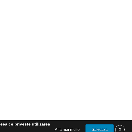
eea ce priveste utilizarea
Afla mai multe
Salveaza
X