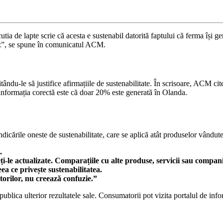
cutia de lapte scrie că acesta e sustenabil datorită faptului că ferma își g
 caz”, se spune în comunicatul ACM.
itându-le să justifice afirmațiile de sustenabilitate. În scrisoare, ACM c
 informația corectă este că doar 20% este generată în Olanda.
icările oneste de sustenabilitate, care se aplică atât produselor vândute 
.
ți-le actualizate. Comparațiile cu alte produse, servicii sau companii
ceea ce privește sustenabilitatea.
atorilor, nu creează confuzie.”
publica ulterior rezultatele sale. Consumatorii pot vizita portalul de inf