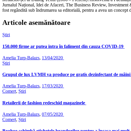
Jurnalul Național, Idei de Afaceri, The Business Review, Investment &
fost regândită sub îndrumarea sa editorială, pentru a avea un concept d
Articole asemănătoare
Știri
150.000 firme ar putea intra în faliment din cauza COVID-19
Amelia Turp-Balazs
,
13/04/2020
Știri
Grupul de lux LVMH va produce pe gratis dezinfectant de mâini 
Amelia Turp-Balazs
,
17/03/2020
Comerț
,
Știri
Retailerii de fashion redeschid magazinele
Amelia Turp-Balazs
,
07/05/2020
Comerț
,
Știri
Boohoo schimbă etichetele brandurilor pentru a încasa mai mult