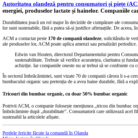
Autoritatea olandeză pentru consumatori și piețe (A
energiei, produselor lactate și hainelor. Companiile c
Durabilitatea joacă un rol major în deciziile de cumpărare ale consuma
lor sunt sustenabile, fără a putea să-și justifice afirmațiile. De aceea
ACM a contactat peste
170 de companii olandeze
, solicitându-le ver
ale produselor lor, ACM poate aplica amenzi sau penalizări periodice. 
Edwin van Houten, directorul Departamentului pentru Consumator
sustenabilitate. Trebuie să verifice acuratețea, claritatea și fun
achiziție. Iar companiile oneste nu ar trebui să se confrunte cu 
În sectorul îmbrăcămintei, sunt vizate 70 de companii cărora li s-a ceru
bumbacului organic sau pretenția de a avea haine durabile, fără a exp
Tricouri din bumbac organic, cu doar 50% bumbac organic
Potrivit ACM, o companie folosește mențiunea „tricou din bumbac orga
îmbrăcăminte după „durabilitate”. Consumatorii care utilizează acel fil
sustenabil la articolele afișate.
Perdele fericite făcute la comandă în Olanda