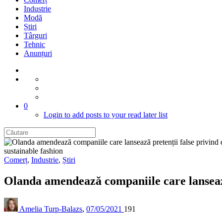
Industrie
Modă
Știri
Târguri
Tehnic
Anunțuri
0
Login to add posts to your read later list
sustainable fashion
Comerț
,
Industrie
,
Știri
Olanda amendează companiile care lansează
Amelia Turp-Balazs
,
07/05/2021
191