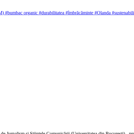
CM)
#bumbac organic
#durabilitatea
#îmbrăcăminte
#Olanda
#sustenabili
de Jurnalism și Științele Comunicării (Universitatea din București) - pr