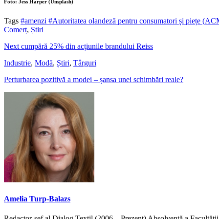
Foto: Jess Harper (Unsplash)
Tags
#amenzi
#Autoritatea olandeză pentru consumatori și piețe (A
Comerț
,
Știri
Next cumpără 25% din acțiunile brandului Reiss
Industrie
,
Modă
,
Știri
,
Târguri
Perturbarea pozitivă a modei – șansa unei schimbări reale?
Amelia Turp-Balazs
Redactor-șef al Dialog Textil (2006 – Prezent) Absolventă a Facultății 