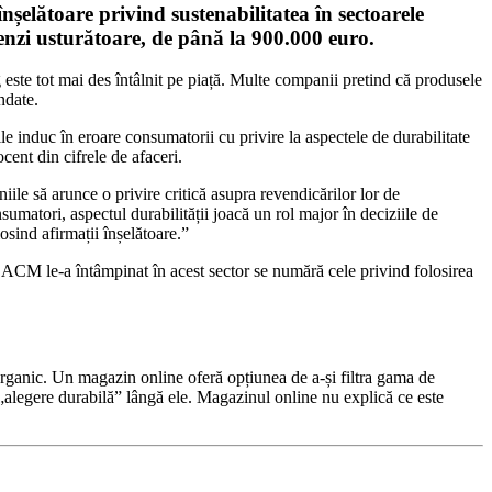
nșelătoare privind sustenabilitatea în sectoarele
menzi usturătoare, de până la 900.000 euro.
este tot mai des întâlnit pe piață. Multe companii pretind că produsele
ndate.
rile induc în eroare consumatorii cu privire la aspectele de durabilitate
ent din cifrele de afaceri.
 să arunce o privire critică asupra revendicărilor lor de
sumatori, aspectul durabilității joacă un rol major în deciziile de
osind afirmații înșelătoare.”
are ACM le-a întâmpinat în acest sector se numără cele privind folosirea
ganic. Un magazin online oferă opțiunea de a-și filtra gama de
 „alegere durabilă” lângă ele. Magazinul online nu explică ce este