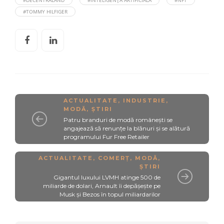
#DECENTRALAND
#INTELIGENȚĂ ARTIFICIALĂ
#NFT
#TOMMY HILFIGER
ACTUALITATE
,
INDUSTRIE
,
MODĂ
,
ȘTIRI
Patru branduri de modă românești se
angajează să renunțe la blănuri și se alătură
programului Fur Free Retailer
ACTUALITATE
,
COMERȚ
,
MODĂ
,
ȘTIRI
Gigantul luxului LVMH atinge 500 de
miliarde de dolari, Arnault îi depășește pe
Musk și Bezos în topul miliardarilor