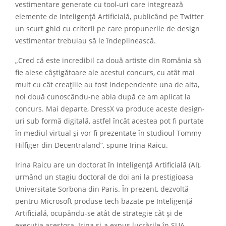
vestimentare generate cu tool-uri care integrează
elemente de Inteligență Artificială, publicând pe Twitter
un scurt ghid cu criterii pe care propunerile de design
vestimentar trebuiau să le îndeplinească.
„Cred că este incredibil ca două artiste din România să
fie alese câștigătoare ale acestui concurs, cu atât mai
mult cu cât creațiile au fost independente una de alta,
noi două cunoscându-ne abia după ce am aplicat la
concurs. Mai departe, DressX va produce aceste design-
uri sub formă digitală, astfel încât acestea pot fi purtate
în mediul virtual și vor fi prezentate în studioul Tommy
Hilfiger din Decentraland”, spune Irina Raicu.
Irina Raicu are un doctorat în Inteligență Artificială (AI),
urmând un stagiu doctoral de doi ani la prestigioasa
Universitate Sorbona din Paris. În prezent, dezvoltă
pentru Microsoft produse tech bazate pe Inteligență
Artificială, ocupându-se atât de strategie cât și de
execuția acestora. Irina și-a expus lucrările în SUA