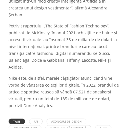
utilizat într-un mod creativ Inteligența Artificială în
crearea unui design vestimentar”, afirmă Alexandra
Șerban.
Potrivit raportului „The State of Fashion Technology”,
publicat de McKinsey, în anul 2021 achizițiile de haine și
accesorii virtuale au însumat 33 de miliarde de dolari la
nivel internațional, printre brandurile care au făcut
tranziția către fashionul digital numărându-se Gucci,
Balenciaga, Dolce & Gabbana, Tiffany, Lacoste, Nike și
Adidas.
Nike este, de altfel, marele câștigător atunci când vine
vorba de vânzarea colecțiilor digitale. În 2022, brandul de
articole sportive reușea să vândă 67.521 de sneakerși
virtuali, pentru un total de 185 de milioane de dolari,
potrivit Dune Analytics.
TAGS
#AI
#CONCURS DE DESIGN