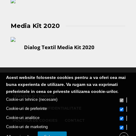
Media Kit 2020
Dialog Textil Media Kit 2020
Acest website foloseste cookies pentru a va oferi cea mai
Publicatie editata de Martin Media Group SRL
buna experienta de utilizare. Va rugam sa va exprimati
preferintele in ceea ce priveste utilizarea cookie-urilor.
TERMENI ȘI CONDIȚII
|
Cookie-uri tehnice (necesare)
|
POLITICA DE CONFIDENTIALITATE
Cookie-uri de preferinte
|
Cookie-uri analitice
POLITICA DE COOKIES
CONTACT
|
Cookie-uri de marketing