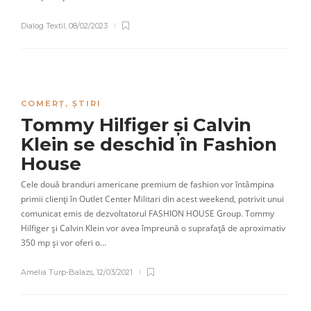
Dialog Textil
,
08/02/2023
COMERȚ
,
ȘTIRI
Tommy Hilfiger și Calvin
Klein se deschid în Fashion
House
Cele două branduri americane premium de fashion vor întâmpina
primii clienți în Outlet Center Militari din acest weekend, potrivit unui
comunicat emis de dezvoltatorul FASHION HOUSE Group. Tommy
Hilfiger și Calvin Klein vor avea împreună o suprafață de aproximativ
350 mp și vor oferi o…
Amelia Turp-Balazs
,
12/03/2021