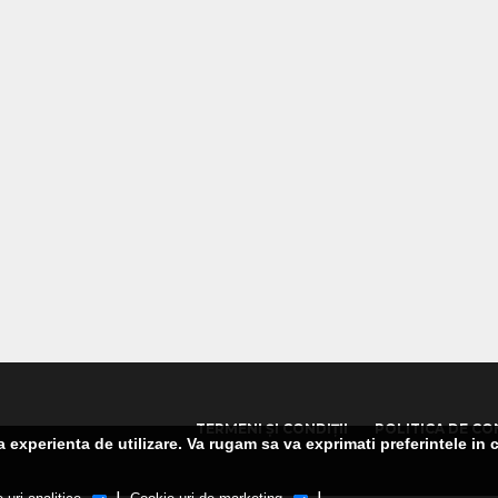
TERMENI ȘI CONDIȚII
POLITICA DE CO
experienta de utilizare. Va rugam sa va exprimati preferintele in c