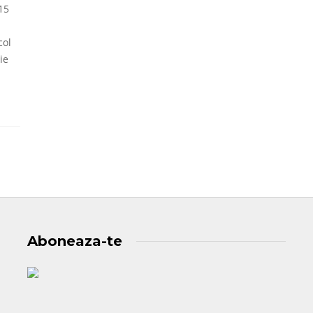
15
col
ie
Aboneaza-te