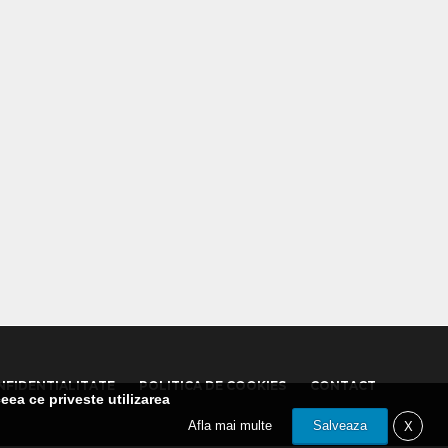
NFIDENTIALITATE
POLITICA DE COOKIES
CONTACT
eea ce priveste utilizarea
Afla mai multe
Salveaza
X