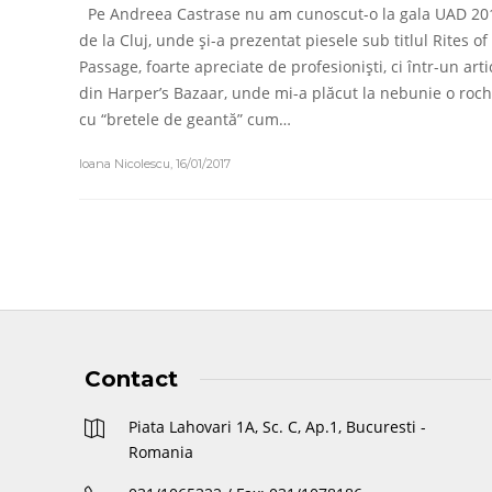
Pe Andreea Castrase nu am cunoscut-o la gala UAD 20
de la Cluj, unde și-a prezentat piesele sub titlul Rites of
Passage, foarte apreciate de profesioniști, ci într-un arti
din Harper’s Bazaar, unde mi-a plăcut la nebunie o roch
cu “bretele de geantă” cum…
Ioana Nicolescu
,
16/01/2017
Contact
Piata Lahovari 1A, Sc. C, Ap.1, Bucuresti -
Romania