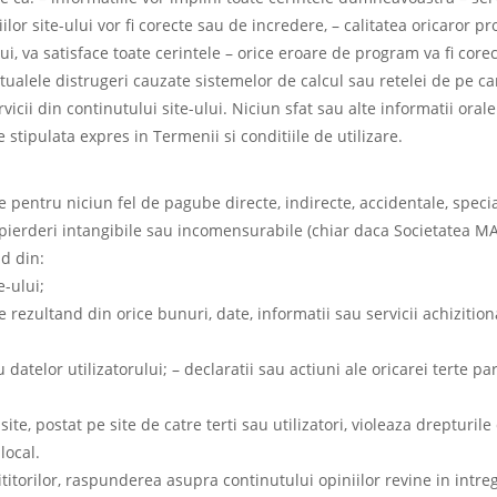
ilor site-ului vor fi corecte sau de incredere, – calitatea oricaror p
, va satisface toate cerintele – orice eroare de program va fi corec
ualele distrugeri cauzate sistemelor de calcul sau retelei de pe car
rvicii din continutului site-ului. Niciun sfat sau alte informatii oral
e stipulata expres in Termenii si conditiile de utilizare.
ntru niciun fel de pagube directe, indirecte, accidentale, speciale
alte pierderi intangibile sau incomensurabile (chiar daca Societate
nd din:
e-ului;
rezultand din orice bunuri, date, informatii sau servicii achizition
datelor utilizatorului; – declaratii sau actiuni ale oricarei terte part
ite, postat pe site de catre terti sau utilizatori, violeaza drepturil
local.
 cititorilor, raspunderea asupra continutului opiniilor revine in in