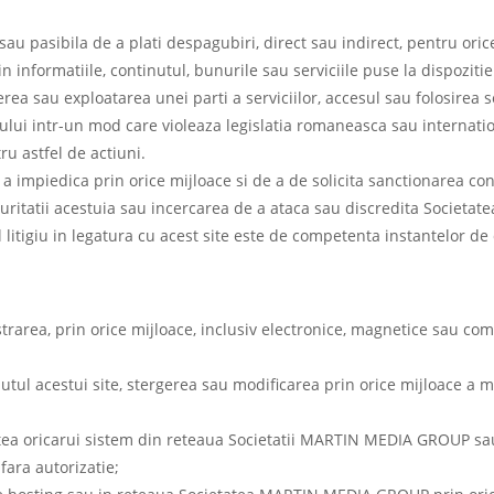
 pasibila de a plati despagubiri, direct sau indirect, pentru ori
 informatiile, continutul, bunurile sau serviciile puse la dispozitie
ea sau exploatarea unei parti a serviciilor, accesul sau folosirea se
ui intr-un mod care violeaza legislatia romaneasca sau internation
ru astfel de actiuni.
mpiedica prin orice mijloace si de a de solicita sanctionarea conf
ecuritatii acestuia sau incercarea de a ataca sau discredita Socie
ual litigiu in legatura cu acest site este de competenta instantelor
strarea, prin orice mijloace, inclusiv electronice, magnetice sau com
nutul acestui site, stergerea sau modificarea prin orice mijloace a m
atea oricarui sistem din reteaua Societatii MARTIN MEDIA GROUP sau
ara autorizatie;