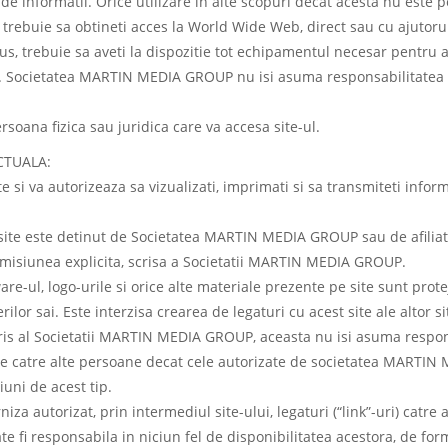
e informatii. Orice utilizare in alte scopuri decat acesta nu este per
 trebuie sa obtineti acces la World Wide Web, direct sau cu ajutorul 
plus, trebuie sa aveti la dispozitie tot echipamentul necesar pentru
Societatea MARTIN MEDIA GROUP nu isi asuma responsabilitatea pent
ersoana fizica sau juridica care va accesa site-ul.
CTUALA:
i va autorizeaza sa vizualizati, imprimati si sa transmiteti inform
site este detinut de Societatea MARTIN MEDIA GROUP sau de afiliatii
ermisiunea explicita, scrisa a Societatii MARTIN MEDIA GROUP.
ftware-ul, logo-urile si orice alte materiale prezente pe site sunt pr
or sai. Este interzisa crearea de legaturi cu acest site ale altor sit
cris al Societatii MARTIN MEDIA GROUP, aceasta nu isi asuma responsa
 de catre alte persoane decat cele autorizate de societatea MARTIN 
iuni de acest tip.
a autorizat, prin intermediul site-ului, legaturi (“link”-uri) catr
i responsabila in niciun fel de disponibilitatea acestora, de forma