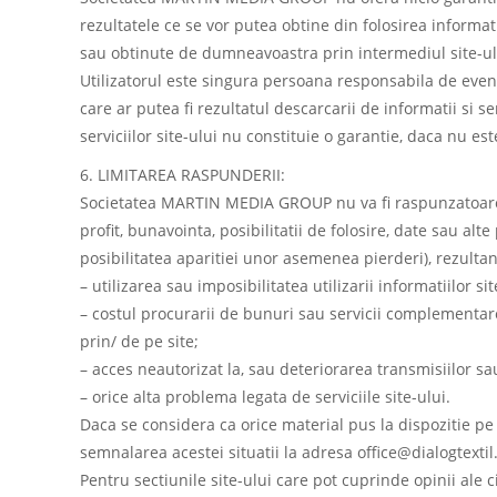
rezultatele ce se vor putea obtine din folosirea informati
sau obtinute de dumneavoastra prin intermediul site-ului
Utilizatorul este singura persoana responsabila de event
care ar putea fi rezultatul descarcarii de informatii si se
serviciilor site-ului nu constituie o garantie, daca nu est
6. LIMITAREA RASPUNDERII:
Societatea MARTIN MEDIA GROUP nu va fi raspunzatoare pe
profit, bunavointa, posibilitatii de folosire, date sau 
posibilitatea aparitiei unor asemenea pierderi), rezulta
– utilizarea sau imposibilitatea utilizarii informatiilor sit
– costul procurarii de bunuri sau servicii complementare 
prin/ de pe site;
– acces neautorizat la, sau deteriorarea transmisiilor sau 
– orice alta problema legata de serviciile site-ului.
Daca se considera ca orice material pus la dispozitie pe s
semnalarea acestei situatii la adresa office@dialogtextil.
Pentru sectiunile site-ului care pot cuprinde opinii ale