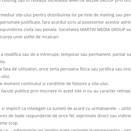
de hosting sau in reteaua Societatea MARTIN MEDIA GROUP prin orice 
ermediul site-ului pentru distribuirea lor pe liste de mailing sau p
personale justificate, fara acordul scris al posesorilor acestor adre
 raspunderea civila sau penala. Societatea MARTIN MEDIA GROUP va 
carea unor astfel de incalcari.
odifica sau de a intrerupe, temporar sau permanent, partial sau in
ila.
a de utilizatori, orice terta persoana fizica sau juridica sau ins
-ului.
oment continutul si conditiile de folosire a site-ului.
facute publice prin inscriere in acest site si nu au caracter retroac
 si implicit ca intelegeti ca sunteti de acord cu urmatoarele: – util
e toate raspunderile de orice fel, exprimate direct sau indirect, i
nume scop.
 – informatiile vor implini toate cerintele dumneavoastra – servicii