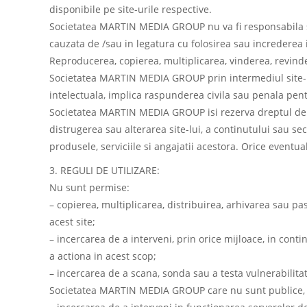
disponibile pe site-urile respective.
Societatea MARTIN MEDIA GROUP nu va fi responsabila sau
cauzata de /sau in legatura cu folosirea sau increderea in
Reproducerea, copierea, multiplicarea, vinderea, revinder
Societatea MARTIN MEDIA GROUP prin intermediul site-ul
intelectuala, implica raspunderea civila sau penala pent
Societatea MARTIN MEDIA GROUP isi rezerva dreptul de a i
distrugerea sau alterarea site-lui, a continutului sau s
produsele, serviciile si angajatii acestora. Orice event
3. REGULI DE UTILIZARE:
Nu sunt permise:
– copierea, multiplicarea, distribuirea, arhivarea sau pa
acest site;
– incercarea de a interveni, prin orice mijloace, in conti
a actiona in acest scop;
– incercarea de a scana, sonda sau a testa vulnerabilit
Societatea MARTIN MEDIA GROUP care nu sunt publice, f