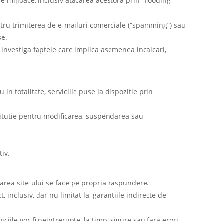
mijloace, inclusiv atacarea acestora prin “flooding”
entru trimiterea de e-mailuri comerciale (“spamming”) sau
se.
investiga faptele care implica asemenea incalcari,
 totalitate, serviciile puse la dispozitie prin
titutie pentru modificarea, suspendarea sau
tiv.
izarea site-ului se face pe propria raspundere.
nclusiv, dar nu limitat la, garantiile indirecte de
le vor fi neintrerupte, la timp, sigure sau fara erori, –