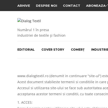
ARHIVE
DESPRE NOI
CONTACT
ABONEAZA-
Numărul 1 în presa
industriei de textile și fashion
EDITORIAL
COVER STORY
COMERȚ
INDUSTRI
www.dialogtextil.ro (denumit in continuare “site-ul”) 
Acest document stabileste termenii si conditiile in care pu
Accesul si utilizarea site-ului se face sub autoritatea ace
acceptarea acestor termeni si conditii, cu toate conseci
1. ACCES: