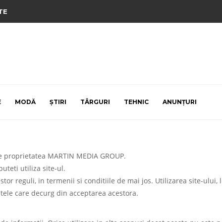
TE
E
MODĂ
ȘTIRI
TÂRGURI
TEHNIC
ANUNȚURI
este proprietatea MARTIN MEDIA GROUP.
teti utiliza site-ul.
stor reguli, in termenii si conditiile de mai jos. Utilizarea site-ului,
ntele care decurg din acceptarea acestora.