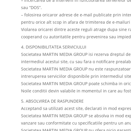
– incercarea de a interveni in functionarea serverelor 
sau “DOS”.
– folosirea oricaror adrese de e-mail publicate prin int
pentru orice alt scop in afara de trimiterea de e-mailuri 
Violarea oricarei dintre aceste reguli atrage dupa sine
cooperand cu autoritatile pentru prevenirea sau impiedi
4. DISPONIBILITATEA SERVICIULUI
Societatea MARTIN MEDIA GROUP isi rezerva dreptul de a m
intermediul acestui site, cu sau fara o notificare prealab
Societatea MARTIN MEDIA GROUP nu este raspunzatoare fat
intreruperea serviciilor disponibile prin intermediul site
Societatea MARTIN MEDIA GROUP poate schimba in orice m
Noile conditii devin valabile in momentul in care au fost 
5. ABSOLVIREA DE RASPUNDERE
Acceptand sa utilizati acest site, declarati in mod expres
Societatea MARTIN MEDIA GROUP se absolva in mod expres d
vanzare sau conformitate cu specificatiile pentru un a
Societatea MARTIN MEDIA GROUP nu ofera nicio garantie ca: