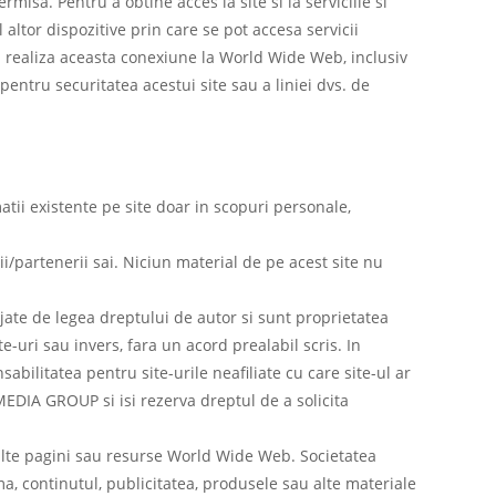
misa. Pentru a obtine acces la site si la serviciile si
altor dispozitive prin care se pot accesa servicii
 a realiza aceasta conexiune la World Wide Web, inclusiv
ru securitatea acestui site sau a liniei dvs. de
atii existente pe site doar in scopuri personale,
/partenerii sai. Niciun material de pe acest site nu
otejate de legea dreptului de autor si sunt proprietatea
e-uri sau invers, fara un acord prealabil scris. In
bilitatea pentru site-urile neafiliate cu care site-ul ar
MEDIA GROUP si isi rezerva dreptul de a solicita
e alte pagini sau resurse World Wide Web. Societatea
, continutul, publicitatea, produsele sau alte materiale