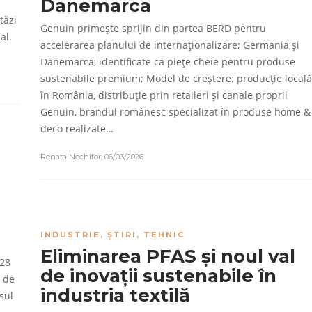
Danemarca
tăzi
Genuin primește sprijin din partea BERD pentru
al.
accelerarea planului de internaționalizare; Germania și
Danemarca, identificate ca piețe cheie pentru produse
sustenabile premium; Model de creștere: producție locală
în România, distribuție prin retaileri și canale proprii
Genuin, brandul românesc specializat în produse home &
deco realizate…
Renata Nechifor
,
06/03/2026
INDUSTRIE
,
ȘTIRI
,
TEHNIC
Eliminarea PFAS și noul val
 28
de inovații sustenabile în
ă de
industria textilă
sul