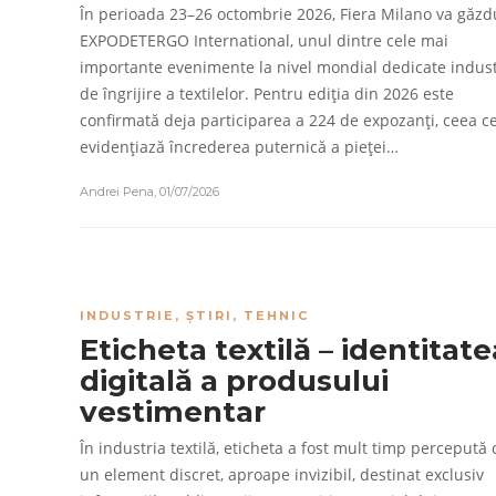
În perioada 23–26 octombrie 2026, Fiera Milano va găzd
EXPODETERGO International, unul dintre cele mai
importante evenimente la nivel mondial dedicate indust
de îngrijire a textilelor. Pentru ediția din 2026 este
confirmată deja participarea a 224 de expozanți, ceea c
evidențiază încrederea puternică a pieței…
Andrei Pena
,
01/07/2026
INDUSTRIE
,
ȘTIRI
,
TEHNIC
Eticheta textilă – identitate
digitală a produsului
vestimentar
În industria textilă, eticheta a fost mult timp percepută 
un element discret, aproape invizibil, destinat exclusiv