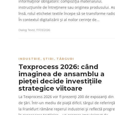
informațiilor obligatorii: compoziția materialului,
instrucțiunile de întreținere sau originea produsului. As
însă, rolul etichetei textile începe să se transforme radic
În contextul digitalizării și al noilor cerințe de…
Dialog Textil
,
17/03/2026
INDUSTRIE
,
ȘTIRI
,
TÂRGURI
Texprocess 2026: când
imaginea de ansamblu a
pieței decide investițiile
strategice viitoare
La Texprocess 2026 vor fi prezenți 200 de expozanți din
de țări. Într-un mediu de piață dificil, târgul de referinț
la Frankfurt rămâne reperul industriei și reflectă progre