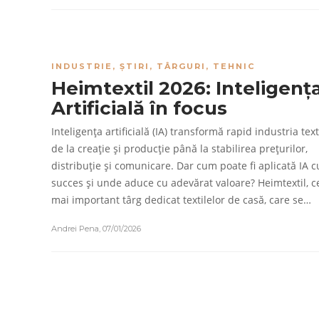
INDUSTRIE
,
ȘTIRI
,
TÂRGURI
,
TEHNIC
Heimtextil 2026: Inteligenț
Artificială în focus
Inteligența artificială (IA) transformă rapid industria text
de la creație și producție până la stabilirea prețurilor,
distribuție și comunicare. Dar cum poate fi aplicată IA c
succes și unde aduce cu adevărat valoare? Heimtextil, c
mai important târg dedicat textilelor de casă, care se…
Andrei Pena
,
07/01/2026