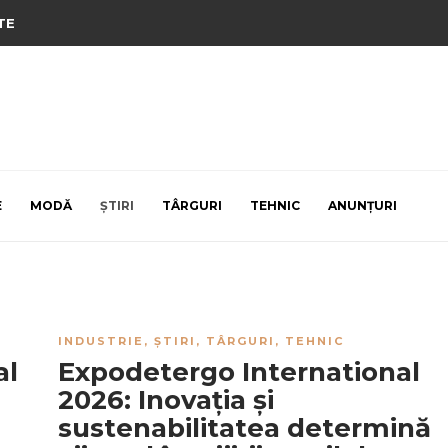
TE
E
MODĂ
ȘTIRI
TÂRGURI
TEHNIC
ANUNȚURI
INDUSTRIE
,
ȘTIRI
,
TÂRGURI
,
TEHNIC
al
Expodetergo International
2026: Inovația și
sustenabilitatea determină