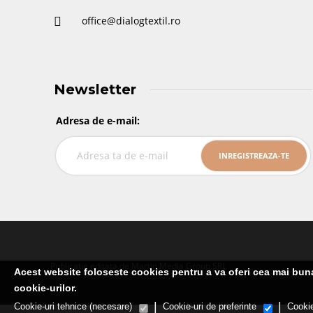
office@dialogtextil.ro
Newsletter
Adresa de e-mail:
Publicatie editata de Martin Media Group SRL
Acest website foloseste cookies pentru a va oferi cea mai buna 
cookie-urilor.
|
|
Cookie-uri tehnice (necesare)
Cookie-uri de preferinte
Cookie