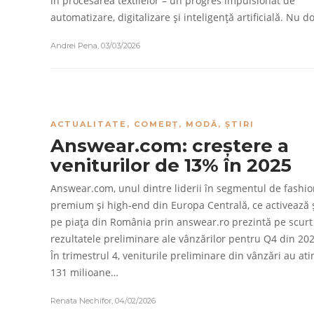
în procesarea textilelor – un progres impulsionat de
automatizare, digitalizare și inteligență artificială. Nu 
Andrei Pena
,
03/03/2026
ACTUALITATE
,
COMERȚ
,
MODĂ
,
ȘTIRI
Answear.com: creștere a
veniturilor de 13% în 2025
Answear.com, unul dintre liderii în segmentul de fashi
premium și high-end din Europa Centrală, ce activează 
pe piața din România prin answear.ro prezintă pe scurt
rezultatele preliminare ale vânzărilor pentru Q4 din 202
În trimestrul 4, veniturile preliminare din vânzări au ati
131 milioane…
Renata Nechifor
,
04/02/2026