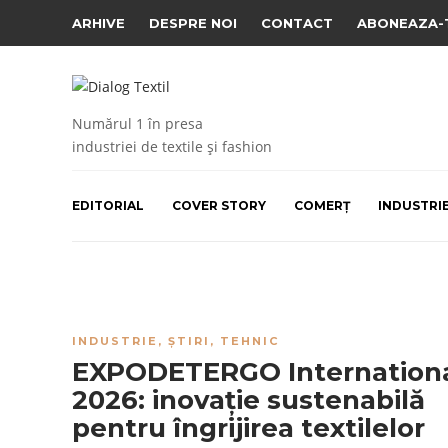
ARHIVE
DESPRE NOI
CONTACT
ABONEAZA-
Numărul 1 în presa
industriei de textile și fashion
EDITORIAL
COVER STORY
COMERȚ
INDUSTRI
INDUSTRIE
,
ȘTIRI
,
TEHNIC
EXPODETERGO Internation
2026: inovație sustenabilă
pentru îngrijirea textilelor