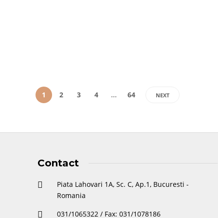
1
2
3
4
…
64
NEXT
Contact
Piata Lahovari 1A, Sc. C, Ap.1, Bucuresti -
Romania
031/1065322 / Fax: 031/1078186