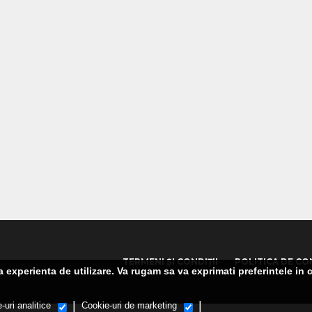
TERMENI ȘI CONDIȚII
POLITICA DE CO
experienta de utilizare. Va rugam sa va exprimati preferintele in c
|
|
-uri analitice
Cookie-uri de marketing