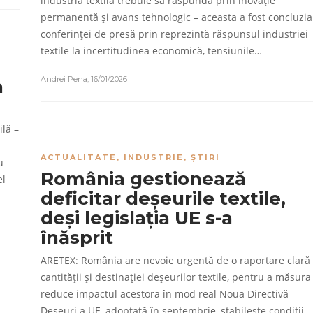
industria textilă trebuie să răspundă prin inovație
permanentă și avans tehnologic – aceasta a fost concluzia
conferinței de presă prin reprezintă răspunsul industriei
textile la incertitudinea economică, tensiunile…
Andrei Pena
,
16/01/2026
a
ilă –
ACTUALITATE
,
INDUSTRIE
,
ȘTIRI
u
România gestionează
el
deficitar deșeurile textile,
deși legislația UE s-a
înăsprit
ARETEX: România are nevoie urgentă de o raportare clară
cantității și destinației deșeurilor textile, pentru a măsura 
reduce impactul acestora în mod real Noua Directivă
Deșeuri a UE, adoptată în septembrie, stabilește condiții