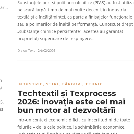
Substanțele per- și polifluoroalchilice (PFAS) au fost utiliza
doar…
pe scară largă, timp de mai multe decenii, în industria
textilă și a încălțămintei, ca parte a finisajelor funcționale
sau a polimerilor de înaltă performanță. Cunoscute drept
„substanțe chimice persistente”, acestea au garantat
proprietăți superioare de respingere…
Dialog Textil
,
24/02/2026
on
INDUSTRIE
,
ȘTIRI
,
TÂRGURI
,
TEHNIC
și
Techtextil și Texprocess
2026: inovația este cel mai
5.
bun motor al dezvoltării
ns
Într-un context economic dificil, cu incertitudini de toate
felurile – de la cele politice, la schimbările economice,