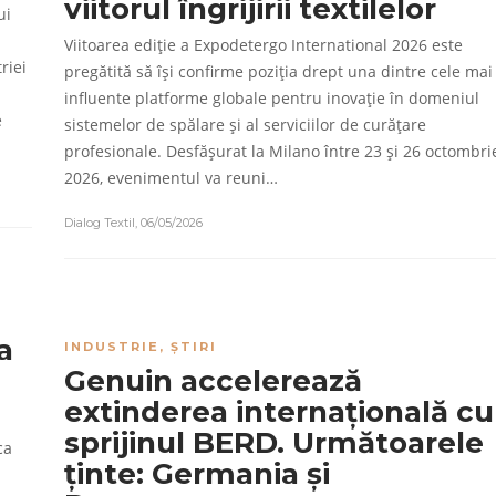
viitorul îngrijirii textilelor
ui
Viitoarea ediție a Expodetergo International 2026 este
riei
pregătită să își confirme poziția drept una dintre cele mai
influente platforme globale pentru inovație în domeniul
e
sistemelor de spălare și al serviciilor de curățare
profesionale. Desfășurat la Milano între 23 și 26 octombri
2026, evenimentul va reuni…
Dialog Textil
,
06/05/2026
a
INDUSTRIE
,
ȘTIRI
Genuin accelerează
extinderea internațională cu
sprijinul BERD. Următoarele
ca
ținte: Germania și