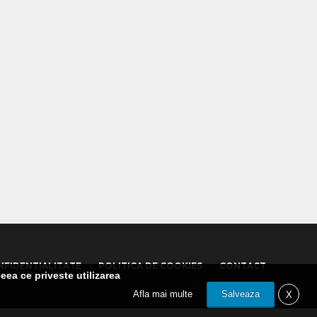
NFIDENTIALITATE
POLITICA DE COOKIES
CONTACT
eea ce priveste utilizarea
Afla mai multe
Salveaza
X