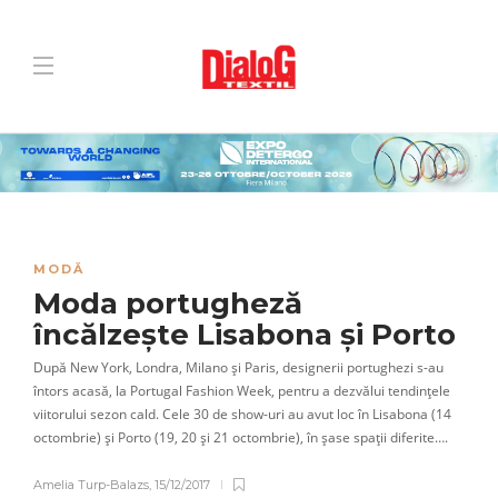
MODĂ
Moda portugheză
încălzește Lisabona și Porto
După New York, Londra, Milano și Paris, designerii portughezi s-au
întors acasă, la Portugal Fashion Week, pentru a dezvălui tendințele
viitorului sezon cald. Cele 30 de show-uri au avut loc în Lisabona (14
octombrie) și Porto (19, 20 și 21 octombrie), în șase spații diferite….
Amelia Turp-Balazs
,
15/12/2017