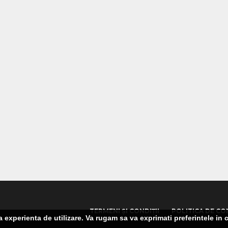
TERMENI ȘI CONDIȚII
POLITICA DE CO
experienta de utilizare. Va rugam sa va exprimati preferintele in c