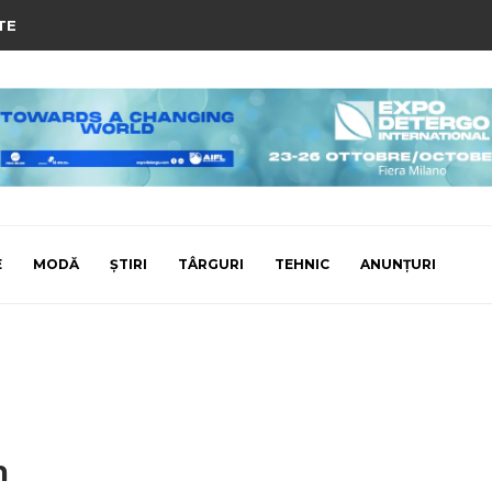
TE
E
MODĂ
ȘTIRI
TÂRGURI
TEHNIC
ANUNȚURI
n