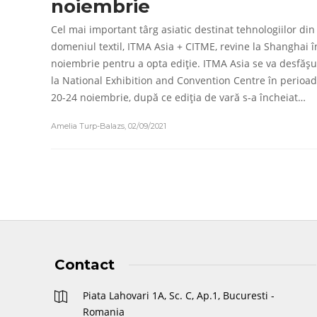
noiembrie
Cel mai important târg asiatic destinat tehnologiilor din
domeniul textil, ITMA Asia + CITME, revine la Shanghai î
noiembrie pentru a opta ediție. ITMA Asia se va desfăș
la National Exhibition and Convention Centre în perioa
20-24 noiembrie, după ce ediția de vară s-a încheiat…
Amelia Turp-Balazs
,
02/09/2021
Contact
Piata Lahovari 1A, Sc. C, Ap.1, Bucuresti -
Romania