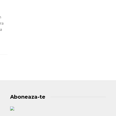
n
ura
da
Aboneaza-te