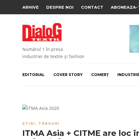
ARHIVE
DESPRE NOI
CONTACT
ABONEAZA-
Numărul 1 în presa
industriei de textile și fashion
EDITORIAL
COVER STORY
COMERȚ
INDUSTRI
ȘTIRI
,
TÂRGURI
ITMA Asia + CITME are loc î