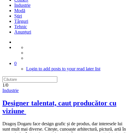
Industrie
Modă
Știri
Târguri
Tehnic
Anunțuri
0
Login to add posts to your read later list
1/0
Industrie
Designer talentat, caut producător cu
viziune
Dragoș Dogaru face design grafic și de produs, dar interesele lui
sunt mult mai diverse. Citește, cunoaște arhitectură, pictură, artă în