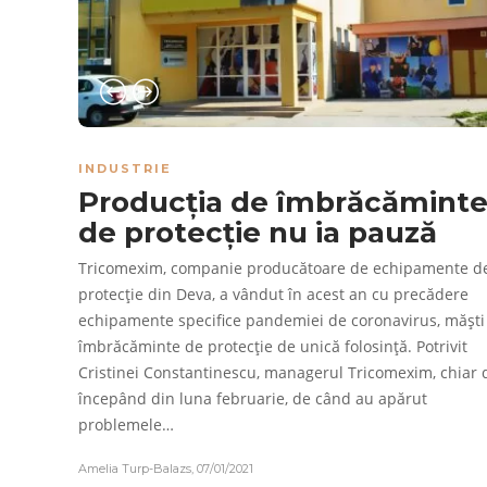
INDUSTRIE
Producția de îmbrăcămint
de protecție nu ia pauză
Tricomexim, companie producătoare de echipamente d
protecție din Deva, a vândut în acest an cu precădere
echipamente specifice pandemiei de coronavirus, măști 
îmbrăcăminte de protecție de unică folosință. Potrivit
Cristinei Constantinescu, managerul Tricomexim, chiar 
începând din luna februarie, de când au apărut
problemele…
Amelia Turp-Balazs
,
07/01/2021