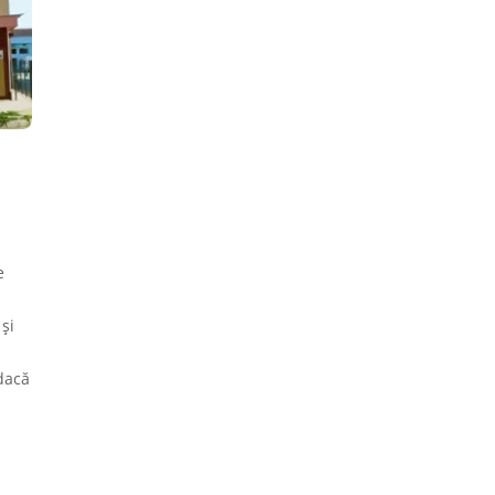
e
e
și
dacă