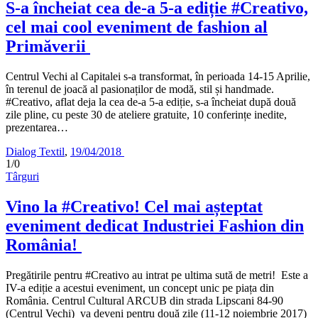
S-a încheiat cea de-a 5-a ediție #Creativo,
cel mai cool eveniment de fashion al
Primăverii
Centrul Vechi al Capitalei s-a transformat, în perioada 14-15 Aprilie,
în terenul de joacă al pasionaților de modă, stil și handmade.
#Creativo, aflat deja la cea de-a 5-a ediție, s-a încheiat după două
zile pline, cu peste 30 de ateliere gratuite, 10 conferințe inedite,
prezentarea…
Dialog Textil
,
19/04/2018
1/0
Târguri
Vino la #Creativo! Cel mai așteptat
eveniment dedicat Industriei Fashion din
România!
Pregătirile pentru #Creativo au intrat pe ultima sută de metri! Este a
IV-a ediție a acestui eveniment, un concept unic pe piața din
România. Centrul Cultural ARCUB din strada Lipscani 84-90
(Centrul Vechi) va deveni pentru două zile (11-12 noiembrie 2017)