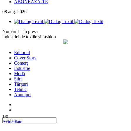
ABONEAZA-TE
08
aug.
2026
Numărul 1 în presa
industriei de textile și fashion
Editorial
Cover Story
Comerț
Industrie
Modă
Știri
Târguri
Tehnic
Anunțuri
1/0
Actualitate