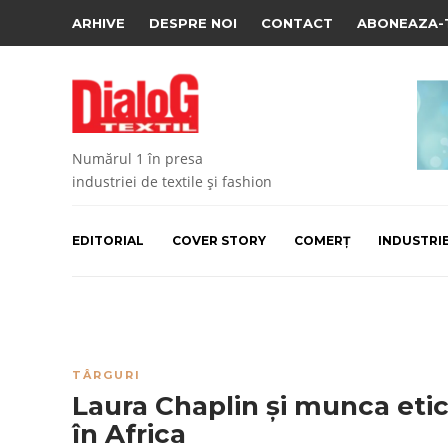
ARHIVE
DESPRE NOI
CONTACT
ABONEAZA-
Numărul 1 în presa
industriei de textile și fashion
EDITORIAL
COVER STORY
COMERȚ
INDUSTRI
TÂRGURI
Laura Chaplin și munca eti
în Africa