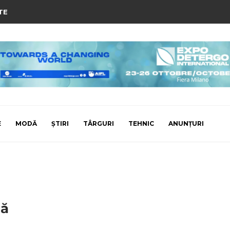
TE
E
MODĂ
ȘTIRI
TÂRGURI
TEHNIC
ANUNȚURI
că