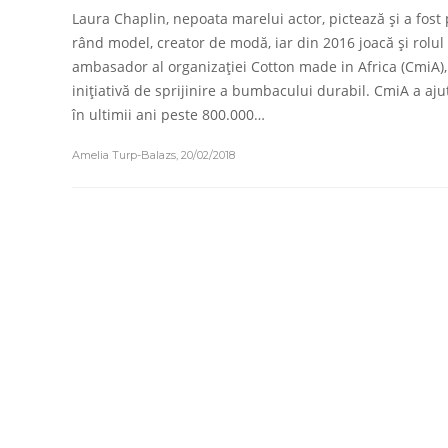
Laura Chaplin, nepoata marelui actor, pictează și a fost
rând model, creator de modă, iar din 2016 joacă și rolul
ambasador al organizației Cotton made in Africa (CmiA),
inițiativă de sprijinire a bumbacului durabil. CmiA a aju
în ultimii ani peste 800.000…
Amelia Turp-Balazs
,
20/02/2018