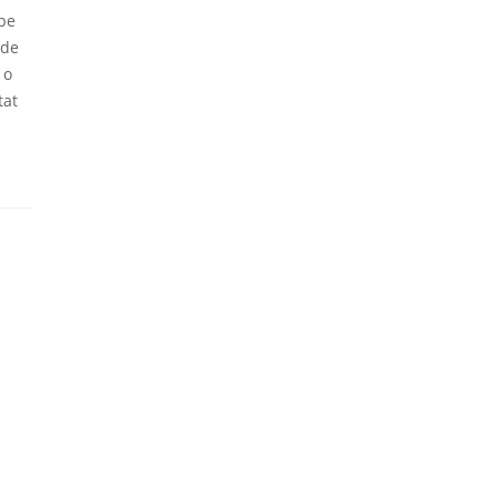
 pe
 de
 o
tat