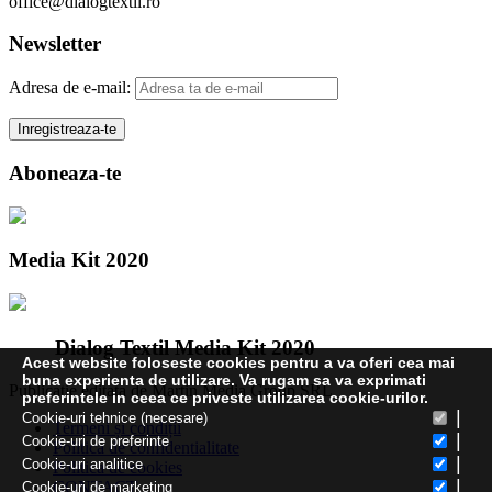
office@dialogtextil.ro
Newsletter
Adresa de e-mail:
Aboneaza-te
Media Kit 2020
Dialog Textil Media Kit 2020
Acest website foloseste cookies pentru a va oferi cea mai
buna experienta de utilizare. Va rugam sa va exprimati
Publicatie editata de Martin Media Group SRL
preferintele in ceea ce priveste utilizarea cookie-urilor.
|
Cookie-uri tehnice (necesare)
Termeni și condiții
|
Cookie-uri de preferinte
Politica de confidentialitate
|
Cookie-uri analitice
Politica de cookies
|
CONTACT
Cookie-uri de marketing