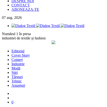
DESPRE NOI
CONTACT
ABONEAZA-TE
07
aug.
2026
Numărul 1 în presa
industriei de textile și fashion
Editorial
Cover Story
Comerț
Industrie
Modă
Știri
Târguri
Tehnic
Anunțuri
0