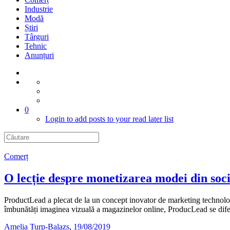
Industrie
Modă
Știri
Târguri
Tehnic
Anunțuri
0
Login to add posts to your read later list
Comerț
O lecție despre monetizarea modei din soc
ProductLead a plecat de la un concept inovator de marketing technology, 
îmbunătăți imaginea vizuală a magazinelor online, ProducLead se dif
Amelia Turp-Balazs
,
19/08/2019