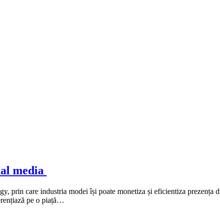
ial media
prin care industria modei își poate monetiza și eficientiza prezența digi
erențiază pe o piață…