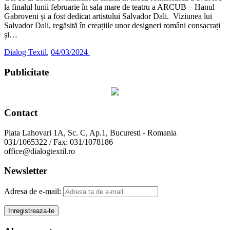
la finalul lunii februarie în sala mare de teatru a ARCUB – Hanul
Gabroveni și a fost dedicat artistului Salvador Dali. Viziunea lui
Salvador Dali, regăsită în creațiile unor designeri români consacrați
și…
Dialog Textil
,
04/03/2024
Publicitate
Contact
Piata Lahovari 1A, Sc. C, Ap.1, Bucuresti - Romania
031/1065322 / Fax: 031/1078186
office@dialogtextil.ro
Newsletter
Adresa de e-mail: