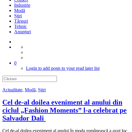
Industrie
Modă
Știri
Târguri
Tehnic
Anunțuri
0
Login to add posts to your read later list
Actualitate
,
Modă
,
Știri
Cel de-al doilea eveniment al anului din
ciclul „Fashion Moments” l-a celebrat pe
Salvador Dali
Cel de-al doilea eveniment al anului în moda românească a avut loc