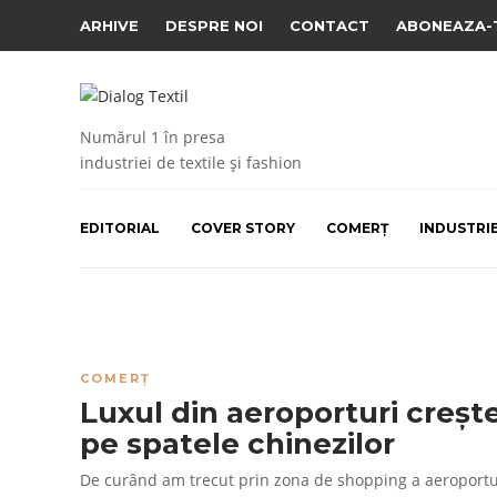
ARHIVE
DESPRE NOI
CONTACT
ABONEAZA-
Numărul 1 în presa
industriei de textile și fashion
EDITORIAL
COVER STORY
COMERȚ
INDUSTRI
COMERȚ
Luxul din aeroporturi creșt
pe spatele chinezilor
De curând am trecut prin zona de shopping a aeroportu