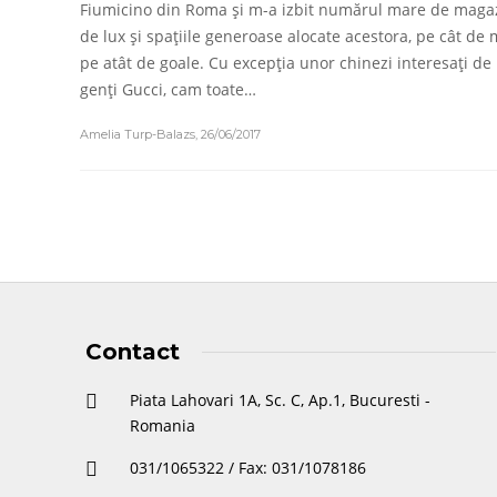
Fiumicino din Roma și m-a izbit numărul mare de maga
de lux și spațiile generoase alocate acestora, pe cât de 
pe atât de goale. Cu excepția unor chinezi interesați de
genți Gucci, cam toate…
Amelia Turp-Balazs
,
26/06/2017
Contact
Piata Lahovari 1A, Sc. C, Ap.1, Bucuresti -
Romania
031/1065322 / Fax: 031/1078186