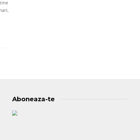
zine
mari,
Aboneaza-te