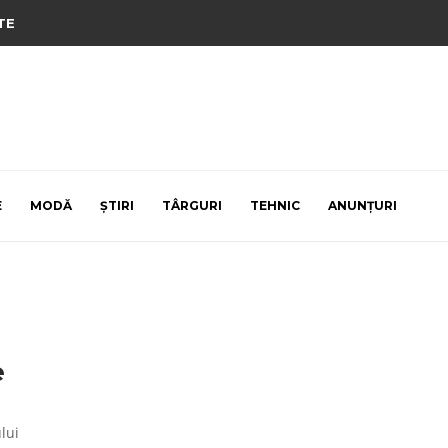
TE
E
MODĂ
ȘTIRI
TÂRGURI
TEHNIC
ANUNȚURI
e
lui