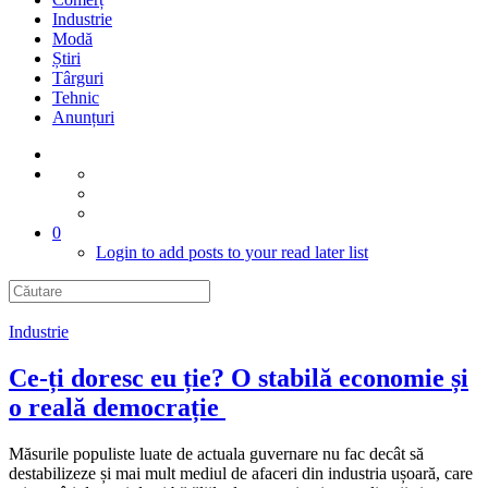
Industrie
Modă
Știri
Târguri
Tehnic
Anunțuri
0
Login to add posts to your read later list
Industrie
Ce-ți doresc eu ție? O stabilă economie și
o reală democrație
Măsurile populiste luate de actuala guvernare nu fac decât să
destabilizeze și mai mult mediul de afaceri din industria ușoară, care