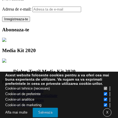
Adresa de e-mail:
Aboneaza-te
Media Kit 2020
Dialog Textil Media Kit 2020
Acest website foloseste cookies pentru a va oferi cea mai
buna experienta de utilizare. Va rugam sa va exprimati
Publicatie editata de Martin Media Group SRL
preferintele in ceea ce priveste utilizarea cookie-urilor.
|
Cookie-uri tehnice (necesare)
Termeni și condiții
|
Cookie-uri de preferinte
Politica de confidentialitate
|
Cookie-uri analitice
Politica de cookies
|
CONTACT
Cookie-uri de marketing
Afla mai multe
Salveaza
X