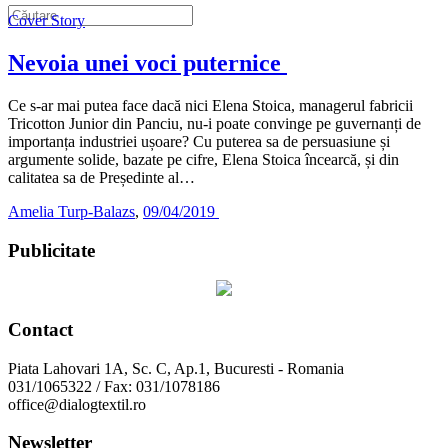
Cover Story
Nevoia unei voci puternice
Ce s-ar mai putea face dacă nici Elena Stoica, managerul fabricii
Tricotton Junior din Panciu, nu-i poate convinge pe guvernanți de
importanța industriei ușoare? Cu puterea sa de persuasiune și
argumente solide, bazate pe cifre, Elena Stoica încearcă, și din
calitatea sa de Președinte al…
Amelia Turp-Balazs
,
09/04/2019
Publicitate
Contact
Piata Lahovari 1A, Sc. C, Ap.1, Bucuresti - Romania
031/1065322 / Fax: 031/1078186
office@dialogtextil.ro
Newsletter