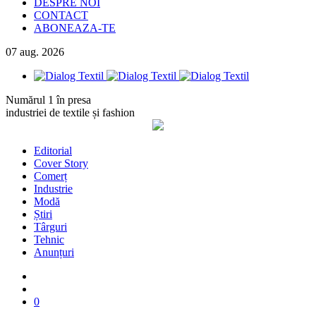
DESPRE NOI
CONTACT
ABONEAZA-TE
07
aug.
2026
Numărul 1 în presa
industriei de textile și fashion
Editorial
Cover Story
Comerț
Industrie
Modă
Știri
Târguri
Tehnic
Anunțuri
0