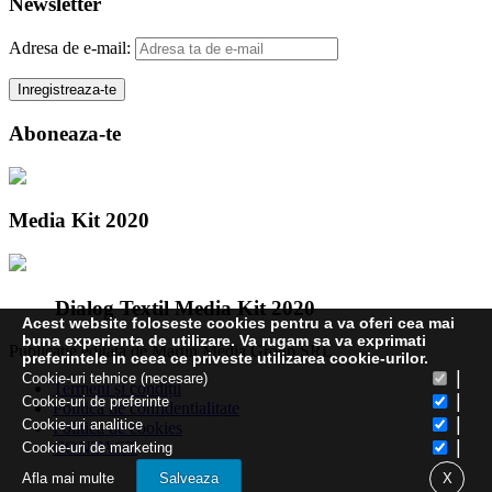
Newsletter
Adresa de e-mail:
Aboneaza-te
Media Kit 2020
Dialog Textil Media Kit 2020
Acest website foloseste cookies pentru a va oferi cea mai
buna experienta de utilizare. Va rugam sa va exprimati
Publicatie editata de Martin Media Group SRL
preferintele in ceea ce priveste utilizarea cookie-urilor.
|
Cookie-uri tehnice (necesare)
Termeni și condiții
|
Cookie-uri de preferinte
Politica de confidentialitate
|
Cookie-uri analitice
Politica de cookies
|
CONTACT
Cookie-uri de marketing
Afla mai multe
Salveaza
X