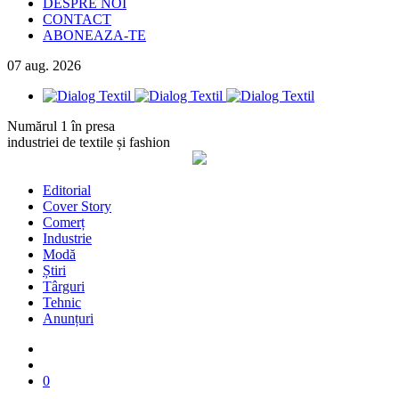
DESPRE NOI
CONTACT
ABONEAZA-TE
07
aug.
2026
Numărul 1 în presa
industriei de textile și fashion
Editorial
Cover Story
Comerț
Industrie
Modă
Știri
Târguri
Tehnic
Anunțuri
0