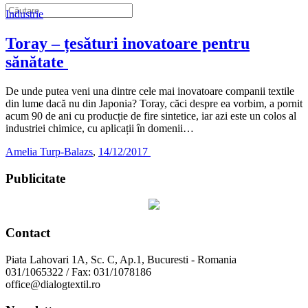
Industrie
Toray – țesături inovatoare pentru
sănătate
De unde putea veni una dintre cele mai inovatoare companii textile
din lume dacă nu din Japonia? Toray, căci despre ea vorbim, a pornit
acum 90 de ani cu producție de fire sintetice, iar azi este un colos al
industriei chimice, cu aplicații în domenii…
Amelia Turp-Balazs
,
14/12/2017
Publicitate
Contact
Piata Lahovari 1A, Sc. C, Ap.1, Bucuresti - Romania
031/1065322 / Fax: 031/1078186
office@dialogtextil.ro