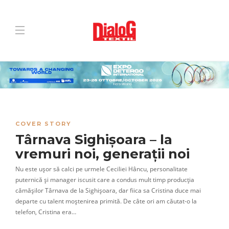
COVER STORY
Târnava Sighișoara – la
vremuri noi, generații noi
Nu este ușor să calci pe urmele Ceciliei Hâncu, personalitate
puternică și manager iscusit care a condus mult timp producția
cămășilor Târnava de la Sighișoara, dar fiica sa Cristina duce mai
departe cu talent moștenirea primită. De câte ori am căutat-o la
telefon, Cristina era…