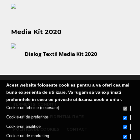
Media Kit 2020
Dialog Textil Media Kit 2020
Acest website foloseste cookies pentru a va oferi cea mai
Publicatie editata de Martin Media Group SRL
buna experienta de utilizare. Va rugam sa va exprimati
preferintele in ceea ce priveste utilizarea cookie-urilor.
TERMENI ȘI CONDIȚII
|
Cookie-uri tehnice (necesare)
|
POLITICA DE CONFIDENTIALITATE
Cookie-uri de preferinte
|
Cookie-uri analitice
POLITICA DE COOKIES
CONTACT
|
Cookie-uri de marketing