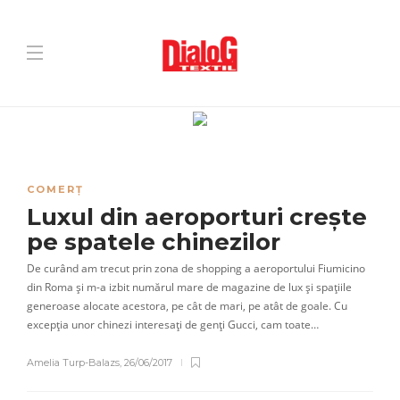
COMERȚ
Luxul din aeroporturi crește
pe spatele chinezilor
De curând am trecut prin zona de shopping a aeroportului Fiumicino
din Roma și m-a izbit numărul mare de magazine de lux și spațiile
generoase alocate acestora, pe cât de mari, pe atât de goale. Cu
excepția unor chinezi interesați de genți Gucci, cam toate…
Amelia Turp-Balazs
,
26/06/2017