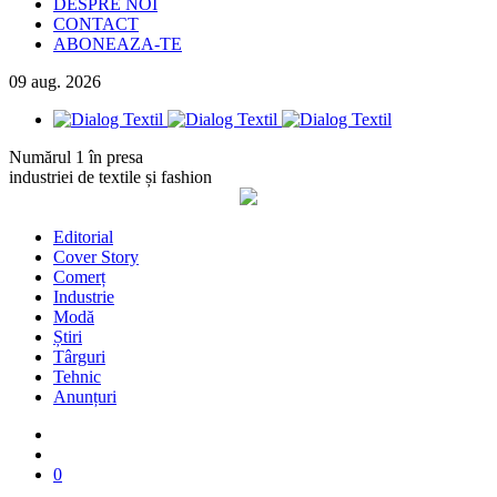
DESPRE NOI
CONTACT
ABONEAZA-TE
09
aug.
2026
Numărul 1 în presa
industriei de textile și fashion
Editorial
Cover Story
Comerț
Industrie
Modă
Știri
Târguri
Tehnic
Anunțuri
0