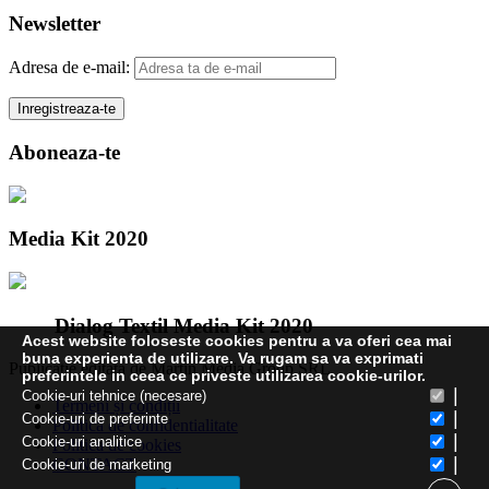
Newsletter
Adresa de e-mail:
Aboneaza-te
Media Kit 2020
Dialog Textil Media Kit 2020
Acest website foloseste cookies pentru a va oferi cea mai
buna experienta de utilizare. Va rugam sa va exprimati
Publicatie editata de Martin Media Group SRL
preferintele in ceea ce priveste utilizarea cookie-urilor.
|
Cookie-uri tehnice (necesare)
Termeni și condiții
|
Cookie-uri de preferinte
Politica de confidentialitate
|
Cookie-uri analitice
Politica de cookies
|
CONTACT
Cookie-uri de marketing