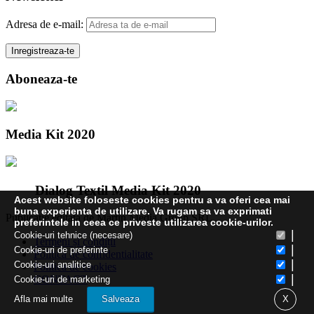
Adresa de e-mail:
Aboneaza-te
Media Kit 2020
Dialog Textil Media Kit 2020
Acest website foloseste cookies pentru a va oferi cea mai
buna experienta de utilizare. Va rugam sa va exprimati
Publicatie editata de Martin Media Group SRL
preferintele in ceea ce priveste utilizarea cookie-urilor.
|
Cookie-uri tehnice (necesare)
Termeni și condiții
|
Cookie-uri de preferinte
Politica de confidentialitate
|
Cookie-uri analitice
Politica de cookies
|
CONTACT
Cookie-uri de marketing
Afla mai multe
Salveaza
X