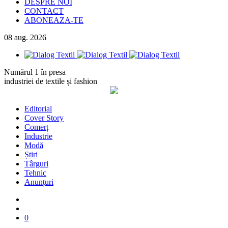
DESPRE NOI
CONTACT
ABONEAZA-TE
08
aug.
2026
Numărul 1 în presa
industriei de textile și fashion
Editorial
Cover Story
Comerț
Industrie
Modă
Știri
Târguri
Tehnic
Anunțuri
0