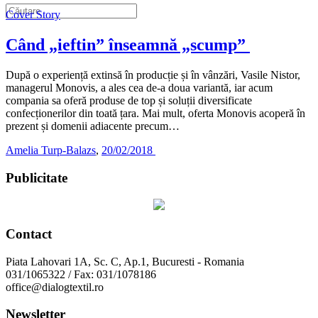
Cover Story
Când „ieftin” înseamnă „scump”
După o experiență extinsă în producție și în vânzări, Vasile Nistor,
managerul Monovis, a ales cea de-a doua variantă, iar acum
compania sa oferă produse de top și soluții diversificate
confecționerilor din toată țara. Mai mult, oferta Monovis acoperă în
prezent și domenii adiacente precum…
Amelia Turp-Balazs
,
20/02/2018
Publicitate
Contact
Piata Lahovari 1A, Sc. C, Ap.1, Bucuresti - Romania
031/1065322 / Fax: 031/1078186
office@dialogtextil.ro
Newsletter