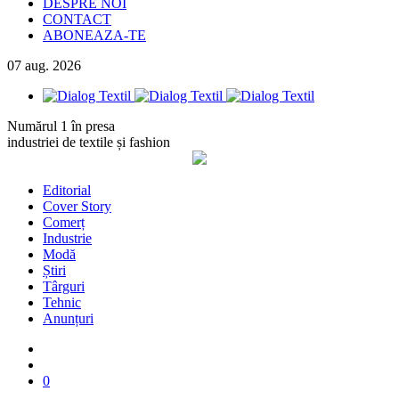
DESPRE NOI
CONTACT
ABONEAZA-TE
07
aug.
2026
Numărul 1 în presa
industriei de textile și fashion
Editorial
Cover Story
Comerț
Industrie
Modă
Știri
Târguri
Tehnic
Anunțuri
0