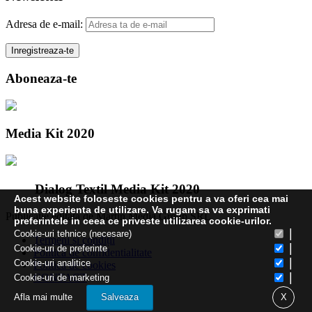
Adresa de e-mail:
Aboneaza-te
Media Kit 2020
Dialog Textil Media Kit 2020
Acest website foloseste cookies pentru a va oferi cea mai
buna experienta de utilizare. Va rugam sa va exprimati
Publicatie editata de Martin Media Group SRL
preferintele in ceea ce priveste utilizarea cookie-urilor.
|
Cookie-uri tehnice (necesare)
Termeni și condiții
|
Cookie-uri de preferinte
Politica de confidentialitate
|
Cookie-uri analitice
Politica de cookies
|
CONTACT
Cookie-uri de marketing
Afla mai multe
Salveaza
X