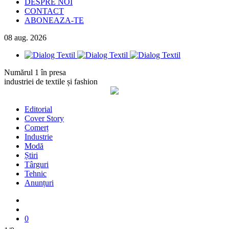
DESPRE NOI
CONTACT
ABONEAZA-TE
08
aug.
2026
Numărul 1 în presa
industriei de textile și fashion
Editorial
Cover Story
Comerț
Industrie
Modă
Știri
Târguri
Tehnic
Anunțuri
0