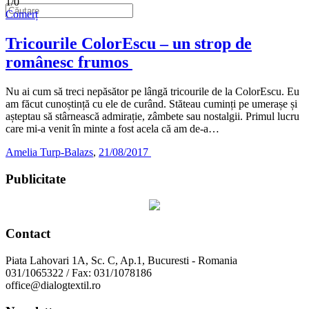
1/0
Comerț
Tricourile ColorEscu – un strop de
românesc frumos
Nu ai cum să treci nepăsător pe lângă tricourile de la ColorEscu. Eu
am făcut cunoștință cu ele de curând. Stăteau cuminți pe umerașe și
așteptau să stârnească admirație, zâmbete sau nostalgii. Primul lucru
care mi-a venit în minte a fost acela că am de-a…
Amelia Turp-Balazs
,
21/08/2017
Publicitate
Contact
Piata Lahovari 1A, Sc. C, Ap.1, Bucuresti - Romania
031/1065322 / Fax: 031/1078186
office@dialogtextil.ro