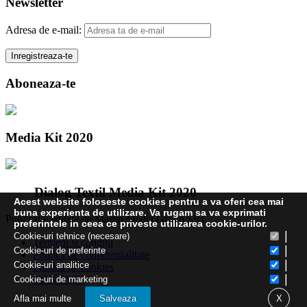
Newsletter
Adresa de e-mail:
Aboneaza-te
Media Kit 2020
Dialog Textil Media Kit 2020
Acest website foloseste cookies pentru a va oferi cea mai
buna experienta de utilizare. Va rugam sa va exprimati
Publicatie editata de Martin Media Group SRL
preferintele in ceea ce priveste utilizarea cookie-urilor.
|
Cookie-uri tehnice (necesare)
Termeni și condiții
|
Cookie-uri de preferinte
Politica de confidentialitate
|
Cookie-uri analitice
Politica de cookies
|
CONTACT
Cookie-uri de marketing
Afla mai multe
Salveaza
X