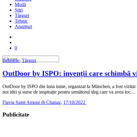
Modă
Știri
Târguri
Tehnic
Anunțuri
0
Industrie
,
Târguri
OutDoor by ISPO: invenții care schimbă via
OutDoor by ISPO din luna iunie, organizat la München, a fost vizitat
noi idei și surse de inspirație pentru următorul târg care va avea loc…
Flavia Saint Amour di Chanaz
,
17/10/2022
Publicitate