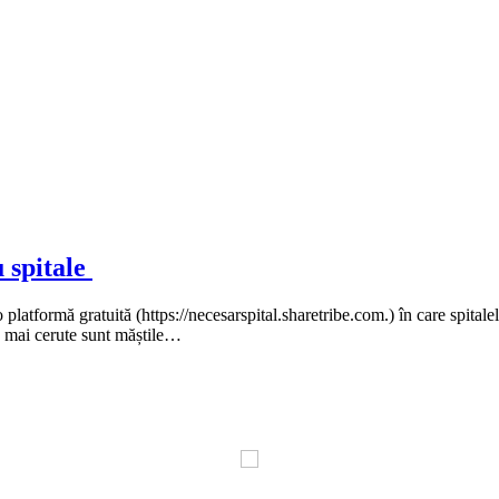
u spitale
platformă gratuită (https://necesarspital.sharetribe.com.) în care spitalel
le mai cerute sunt măștile…