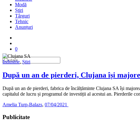
Modă
Știri
Târguri
Tehnic
Anunțuri
0
Industrie
,
Știri
După un an de pierderi, Clujana își majore
După un an de pierderi, fabrica de încălțăminte Clujana SA își majoreaz
capitalul de lucru și programul de investiții al acestui an. Pierderile 
Amelia Turp-Balazs
,
07/04/2021
Publicitate