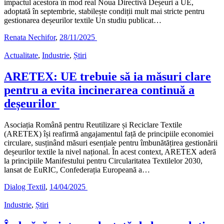
impactul acestora în mod real Noua Directivă Deșeuri a UE,
adoptată în septembrie, stabilește condiții mult mai stricte pentru
gestionarea deșeurilor textile Un studiu publicat…
Renata Nechifor
,
28/11/2025
Actualitate
,
Industrie
,
Știri
ARETEX: UE trebuie să ia măsuri clare
pentru a evita incinerarea continuă a
deșeurilor
Asociația Română pentru Reutilizare și Reciclare Textile
(ARETEX) își reafirmă angajamentul față de principiile economiei
circulare, susținând măsuri esențiale pentru îmbunătățirea gestionării
deșeurilor textile la nivel național. În acest context, ARETEX aderă
la principiile Manifestului pentru Circularitatea Textilelor 2030,
lansat de EuRIC, Confederația Europeană a…
Dialog Textil
,
14/04/2025
Industrie
,
Știri