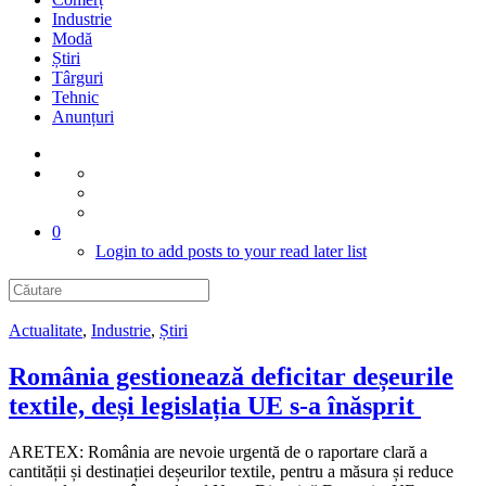
Industrie
Modă
Știri
Târguri
Tehnic
Anunțuri
0
Login to add posts to your read later list
Actualitate
,
Industrie
,
Știri
România gestionează deficitar deșeurile
textile, deși legislația UE s-a înăsprit
ARETEX: România are nevoie urgentă de o raportare clară a
cantității și destinației deșeurilor textile, pentru a măsura și reduce