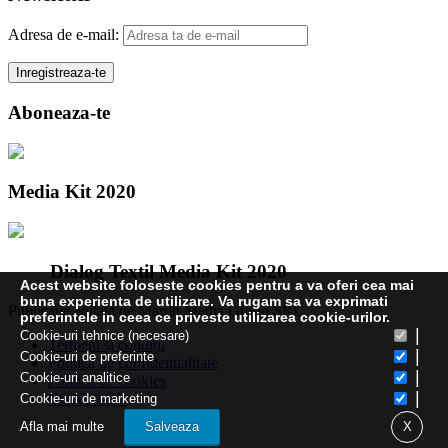
Adresa de e-mail:
Aboneaza-te
Media Kit 2020
Dialog Textil Media Kit 2020
Acest website foloseste cookies pentru a va oferi cea mai
buna experienta de utilizare. Va rugam sa va exprimati
Publicatie editata de Martin Media Group SRL
preferintele in ceea ce priveste utilizarea cookie-urilor.
|
Cookie-uri tehnice (necesare)
Termeni și condiții
|
Cookie-uri de preferinte
Politica de confidentialitate
|
Cookie-uri analitice
Politica de cookies
|
CONTACT
Cookie-uri de marketing
Afla mai multe
Salveaza
X