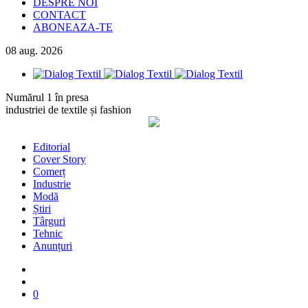
DESPRE NOI
CONTACT
ABONEAZA-TE
08
aug.
2026
Numărul 1 în presa
industriei de textile și fashion
Editorial
Cover Story
Comerț
Industrie
Modă
Știri
Târguri
Tehnic
Anunțuri
0