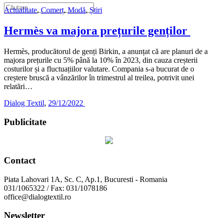
Actualitate
,
Comerț
,
Modă
,
Știri
Hermès va majora prețurile genților
Hermès, producătorul de genți Birkin, a anunțat că are planuri de a
majora prețurile cu 5% până la 10% în 2023, din cauza creșterii
costurilor și a fluctuațiilor valutare. Compania s-a bucurat de o
creștere bruscă a vânzărilor în trimestrul al treilea, potrivit unei
relatări…
Dialog Textil
,
29/12/2022
Publicitate
Contact
Piata Lahovari 1A, Sc. C, Ap.1, Bucuresti - Romania
031/1065322 / Fax: 031/1078186
office@dialogtextil.ro
Newsletter