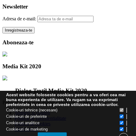
Newsletter
Adresa de e-mail:
Aboneaza-te
Media Kit 2020
Dialog Textil Media Kit 2020
Acest website foloseste cookies pentru a va oferi cea mai
buna experienta de utilizare. Va rugam sa va exprimati
Publicatie editata de Martin Media Group SRL
preferintele in ceea ce priveste utilizarea cookie-urilor.
|
Cookie-uri tehnice (necesare)
Termeni și condiții
|
Cookie-uri de preferinte
Politica de confidentialitate
|
Cookie-uri analitice
Politica de cookies
|
CONTACT
Cookie-uri de marketing