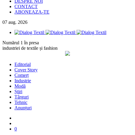
DESPRE NOI
CONTACT
ABONEAZA-TE
07
aug.
2026
Numărul 1 în presa
industriei de textile și fashion
Editorial
Cover Story
Comerț
Industrie
Modă
Știri
Târguri
Tehnic
Anunțuri
0