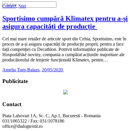
Comerț
,
Știri
Sportisimo cumpără Klimatex pentru a-și
asigura capacități de producție
Cel mai mare retailer de articole sport din Cehia, Sportisimo, este în
proces de a-și asigura capacități de producție proprii, pentru a face
față competiției cu Decathlon. Potrivit informațiilor publicate de
Hospodářské noviny, compania a cumpărat acțiunile majoritare ale
producătorului de lenjerie funcțională Klimatex, pentru…
Amelia Turp-Balazs
,
20/05/2020
Publicitate
Contact
Piata Lahovari 1A, Sc. C, Ap.1, Bucuresti - Romania
031/1065322 / Fax: 031/1078186
office@dialogtextil.ro