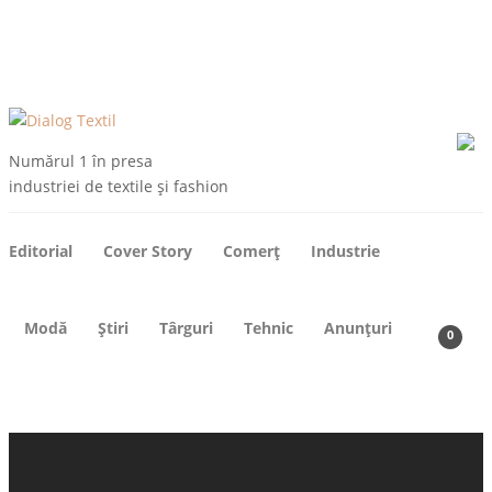
ARHIVE
DESPRE NOI
CONTACT
ABONEAZA-TE
Numărul 1 în presa
industriei de textile și fashion
Editorial
Cover Story
Comerț
Industrie
Modă
Știri
Târguri
Tehnic
Anunțuri
0
TEHNIC
Cele mai