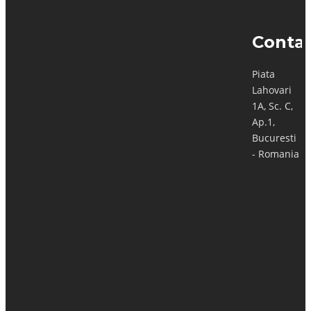
inovatoare
țesături –
Conta
pentru un
viitor
Piata
sustenabil
Lahovari
1A, Sc. C,
Știm că resursele naturale
Ap.1,
sunt epuizabile, iar
Bucuresti
progresul economic făcut
- Romania
într-un ritm sălbatic și
inconștient are deja efecte
dezastruoase asupra
mediului. Dar
inventivitatea umană
demonstrează că există
soluții pentru ca producția
de textile să continue și în
condiții mai sustenabile, cu
o amprentă redusă
asupra…