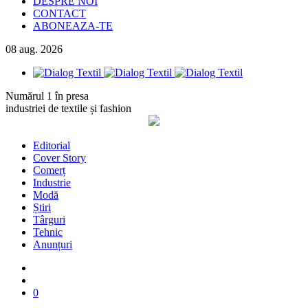
DESPRE NOI
CONTACT
ABONEAZA-TE
08
aug.
2026
Numărul 1 în presa
industriei de textile și fashion
Editorial
Cover Story
Comerț
Industrie
Modă
Știri
Târguri
Tehnic
Anunțuri
0