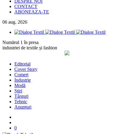
DESPRE NOI
CONTACT
ABONEAZA-TE
06
aug.
2026
Numărul 1 în presa
industriei de textile și fashion
Editorial
Cover Story
Comerț
Industrie
Modă
Știri
Târguri
Tehnic
Anunțuri
0