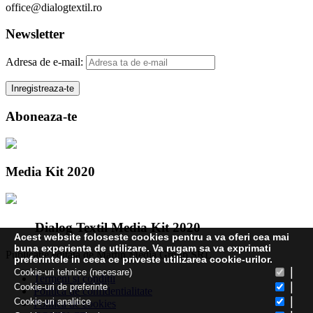
office@dialogtextil.ro
Newsletter
Adresa de e-mail:
Aboneaza-te
Media Kit 2020
Dialog Textil Media Kit 2020
Acest website foloseste cookies pentru a va oferi cea mai
buna experienta de utilizare. Va rugam sa va exprimati
Publicatie editata de Martin Media Group SRL
preferintele in ceea ce priveste utilizarea cookie-urilor.
|
Cookie-uri tehnice (necesare)
Termeni și condiții
|
Cookie-uri de preferinte
Politica de confidentialitate
|
Cookie-uri analitice
Politica de cookies