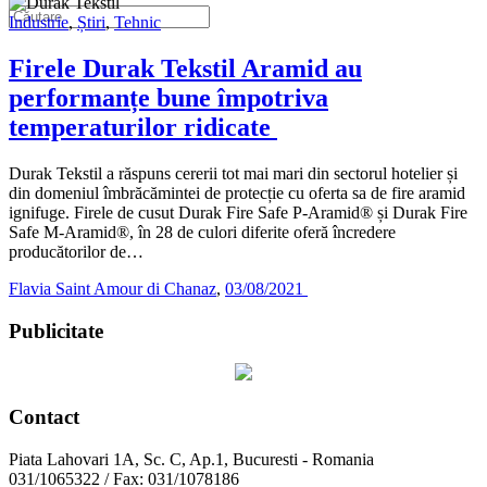
Industrie
,
Știri
,
Tehnic
Firele Durak Tekstil Aramid au
performanțe bune împotriva
temperaturilor ridicate
Durak Tekstil a răspuns cererii tot mai mari din sectorul hotelier și
din domeniul îmbrăcămintei de protecție cu oferta sa de fire aramid
ignifuge. Firele de cusut Durak Fire Safe P-Aramid® și Durak Fire
Safe M-Aramid®, în 28 de culori diferite oferă încredere
producătorilor de…
Flavia Saint Amour di Chanaz
,
03/08/2021
Publicitate
Contact
Piata Lahovari 1A, Sc. C, Ap.1, Bucuresti - Romania
031/1065322 / Fax: 031/1078186