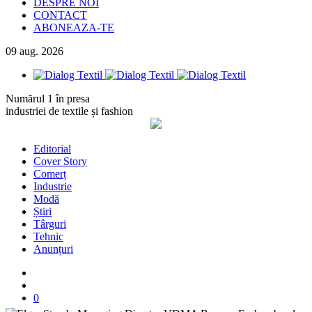
DESPRE NOI
CONTACT
ABONEAZA-TE
09
aug.
2026
Numărul 1 în presa
industriei de textile și fashion
Editorial
Cover Story
Comerț
Industrie
Modă
Știri
Târguri
Tehnic
Anunțuri
0