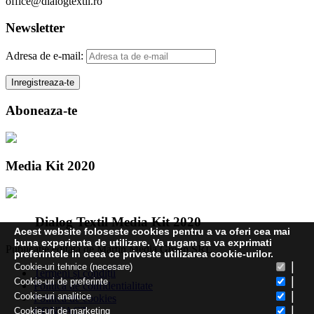
office@dialogtextil.ro
Newsletter
Adresa de e-mail:
Aboneaza-te
Media Kit 2020
Dialog Textil Media Kit 2020
Acest website foloseste cookies pentru a va oferi cea mai
buna experienta de utilizare. Va rugam sa va exprimati
Publicatie editata de Martin Media Group SRL
preferintele in ceea ce priveste utilizarea cookie-urilor.
|
Cookie-uri tehnice (necesare)
Termeni și condiții
|
Cookie-uri de preferinte
Politica de confidentialitate
|
Cookie-uri analitice
Politica de cookies
|
CONTACT
Cookie-uri de marketing