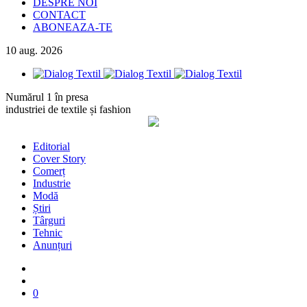
DESPRE NOI
CONTACT
ABONEAZA-TE
10
aug.
2026
Numărul 1 în presa
industriei de textile și fashion
Editorial
Cover Story
Comerț
Industrie
Modă
Știri
Târguri
Tehnic
Anunțuri
0