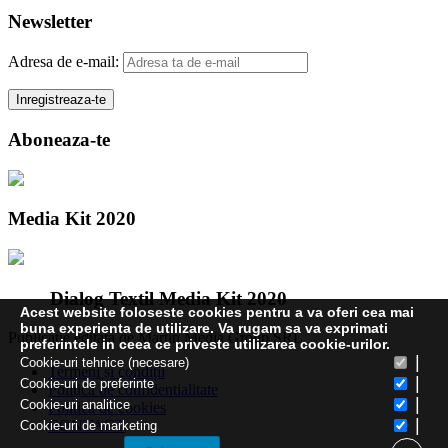
Newsletter
Adresa de e-mail:
Aboneaza-te
Media Kit 2020
Dialog Textil Media Kit 2020
Acest website foloseste cookies pentru a va oferi cea mai
buna experienta de utilizare. Va rugam sa va exprimati
Publicatie editata de Martin Media Group SRL
preferintele in ceea ce priveste utilizarea cookie-urilor.
|
Cookie-uri tehnice (necesare)
Termeni și condiții
|
Cookie-uri de preferinte
Politica de confidentialitate
|
Cookie-uri analitice
Politica de cookies
|
CONTACT
Cookie-uri de marketing