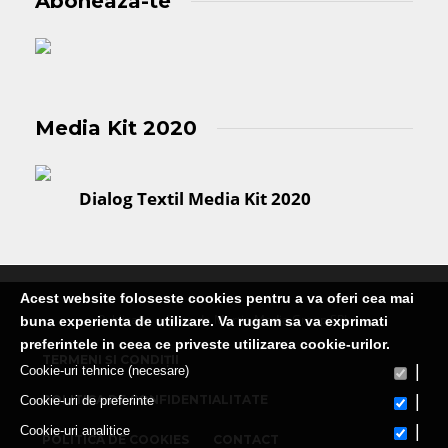
Aboneaza-te
Media Kit 2020
Dialog Textil Media Kit 2020
Acest website foloseste cookies pentru a va oferi cea mai
Publicatie editata de Martin Media Group SRL
buna experienta de utilizare. Va rugam sa va exprimati
preferintele in ceea ce priveste utilizarea cookie-urilor.
TERMENI ȘI CONDIȚII
|
Cookie-uri tehnice (necesare)
|
POLITICA DE CONFIDENTIALITATE
Cookie-uri de preferinte
|
Cookie-uri analitice
POLITICA DE COOKIES
CONTACT