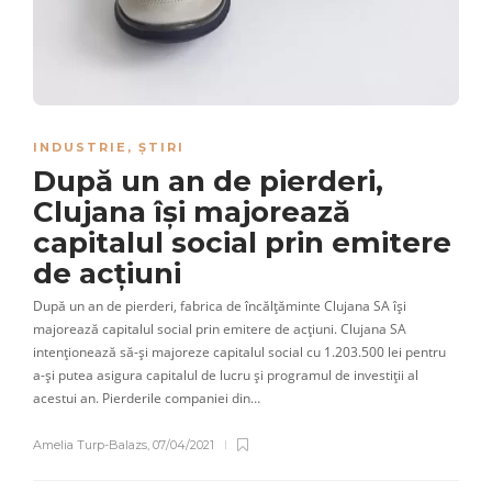
INDUSTRIE
,
ȘTIRI
După un an de pierderi,
Clujana își majorează
capitalul social prin emitere
de acțiuni
După un an de pierderi, fabrica de încălțăminte Clujana SA își
majorează capitalul social prin emitere de acțiuni. Clujana SA
intenționează să-și majoreze capitalul social cu 1.203.500 lei pentru
a-și putea asigura capitalul de lucru și programul de investiții al
acestui an. Pierderile companiei din…
Amelia Turp-Balazs
,
07/04/2021