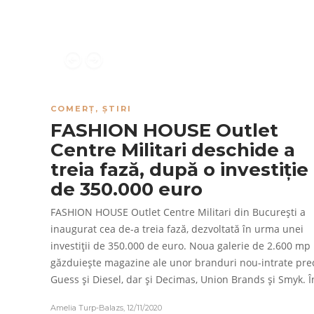
COMERȚ
,
ȘTIRI
FASHION HOUSE Outlet
Centre Militari deschide a
treia fază, după o investiție
de 350.000 euro
FASHION HOUSE Outlet Centre Militari din București a
inaugurat cea de-a treia fază, dezvoltată în urma unei
investiții de 350.000 de euro. Noua galerie de 2.600 mp
găzduiește magazine ale unor branduri nou-intrate pr
Guess și Diesel, dar și Decimas, Union Brands și Smyk. 
Amelia Turp-Balazs
,
12/11/2020