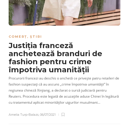
COMERȚ
,
ȘTIRI
Justiția franceză
anchetează branduri de
fashion pentru crime
împotriva umanității
Procurorii francezi au deschis o anchetă ce privește patru retaileri de
fashion suspectați că au ascuns „crime împotriva umanității” în
regiunea chineză Xinjiang, a declarat o sursă judiciară pentru
Reuters. Procedura este legată de acuzațiile aduse Chinei în legătură
cu tratamentul aplicat minorităților uigurilor musulmani…
Amelia Turp-Balazs
,
06/07/2021